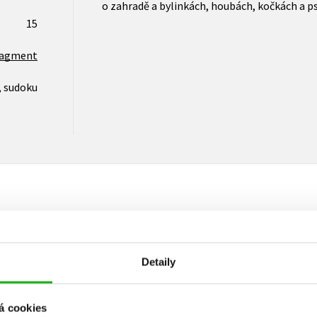
o zahradě a bylinkách, houbách, kočkách a p
15
ragment
, sudoku
Vaše hodnocení
Detaily
Uživatelskou recenzi mohou vkládat pouze registrovaní uživat
Přihlásit
á cookies