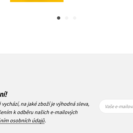
ní!
Vaše e-
Vaše e-
ě vychází, na jaké zboží je výhodná sleva,
mailová
mailová
Vaše e-mailov
adresa
adresa
ášením k odběru našich e-mailových
áním osobních údajů
.