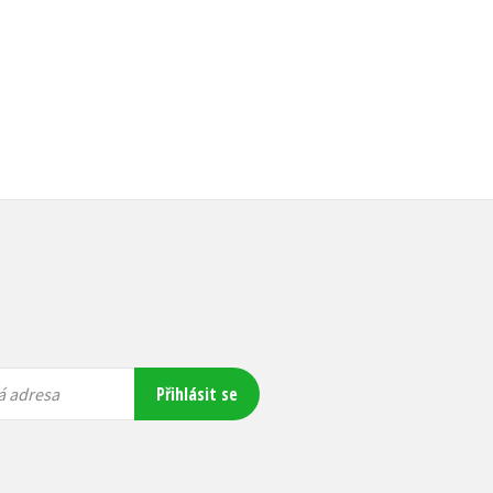
Přihlásit se
á adresa