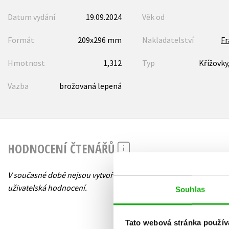
Datum vydání
19.09.2024
Věk od
Formát
209x296 mm
Nakladatelství
F
Hmotnost
1,312
Typ
Křížovky
Vazba
brožovaná lepená
HODNOCENÍ ČTENÁŘŮ
V současné době nejsou vytvořena žádná
uživatelská hodnocení.
Souhlas
Tato webová stránka použív