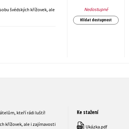
Nedostupné
sobu švédských křížovek, ale
Hlídat dostupnost
319
Kč
s DPH
Ke stažení
telům, kteří rádi luští!
 křížovek, ale i zajímavosti
Ukázka.pdf
PDF