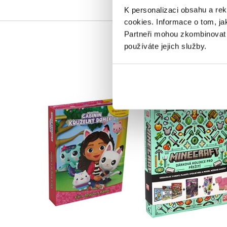
K personalizaci obsahu a re
cookies.
Informace o tom, ja
Partneři mohou zkombinovat t
používáte jejich služby.
Gábinin kouzelný
Minecraft - Dárkov
domek - Čti a hraj si s
kolekce pro přežit
námi
Kolektiv
Kolektiv
Do košíku
Do košíku
479 Kč
599 Kč
399 Kč