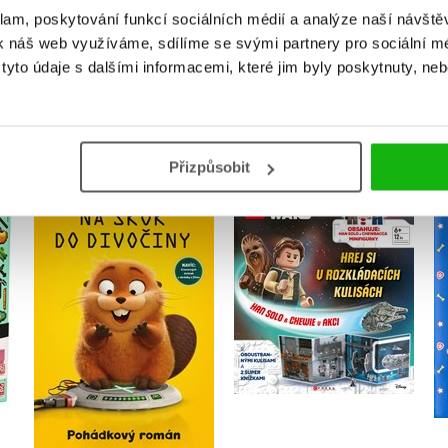
klam, poskytování funkcí sociálních médií a analýze naší návšt
k náš web využíváme, sdílíme se svými partnery pro sociální méd
yto údaje s dalšími informacemi, které jim byly poskytnuty, neb
MOHLO BY VÁS TAKÉ ZAJÍMAT
Přizpůsobit
LEGO® Star Wars™
á
Na skok do divočiny -
Han Solo a Chewie v
í
Pohádkový román
akci
Kolektiv
Kolektiv
Do košíku
Do košíku
215 Kč
269 Kč
319 Kč
399 Kč