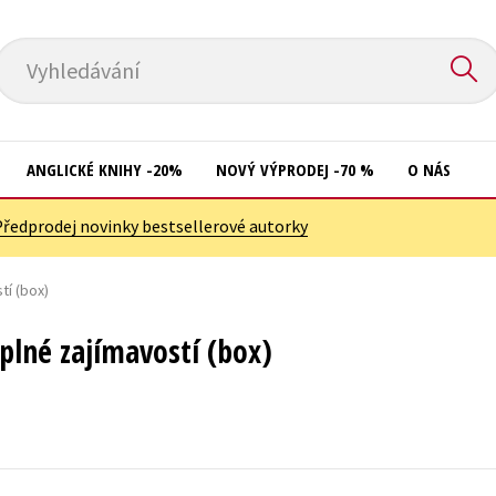
Vyhledávání
ANGLICKÉ KNIHY -20%
NOVÝ VÝPRODEJ -70 %
O NÁS
Předprodej novinky bestsellerové autorky
Přírodní vědy
Křížovky
Společnost, politika
tí (box)
Kuchařky
Technika a věda
New Adult
 plné zajímavostí (box)
Učebnice
Ostatní
Umění a kultura
Počítače
Výchova a pedagogika
Poezie
Young adult