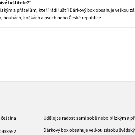
ivé luštitele?
Populárně - naučná pro dospělé
ízkým a přátelům, kteří rádi luští! Dárkový box obsahuje velkou zá
Young adult (SK)
Populárně - naučné pro děti
ch, houbách, kočkách a psech nebo České republice.
Zahraniční literatura
Předškoláci
Zdraví a životní styl
Příroda a zahrada
šechny tituly
čeština
Udělejte radost sami sobě nebo blízkým a přá
Dárkový box obsahuje velkou zásobu švédských
0438552