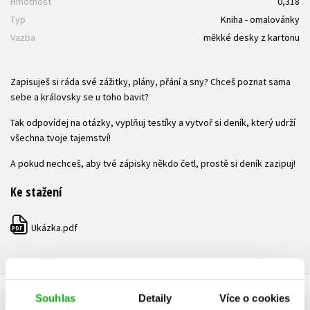
Hmotnost
0,318
Typ
Kniha - omalovánky
Vazba
měkké desky z kartonu
Zapisuješ si ráda své zážitky, plány, přání a sny? Chceš poznat sama
sebe a královsky se u toho bavit?
Tak odpovídej na otázky, vyplňuj testíky a vytvoř si deník, který udrží
všechna tvoje tajemství!
A pokud nechceš, aby tvé zápisky někdo četl, prostě si deník zazipuj!
Ke stažení
Ukázka.pdf
PDF
Souhlas
Detaily
Více o cookies