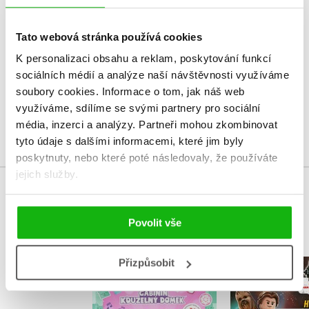
HODNOCENÍ ČTENÁŘŮ
V současné době nejsou vytvořena žádná uživatelská hodnocení.
Tato webová stránka používá cookies
K personalizaci obsahu a reklam, poskytování funkcí
Vaše hodnocení
sociálních médií a analýze naší návštěvnosti využíváme
soubory cookies.
Informace o tom, jak náš web
Uživatelskou recenzi mohou vkládat pouze registrovaní uživatelé
využíváme, sdílíme se svými partnery pro sociální
Přihlásit
média, inzerci a analýzy.
Partneři mohou zkombinovat
tyto údaje s dalšími informacemi, které jim byly
poskytnuty, nebo které poté následovaly, že používáte
jejich služby.
MOHLO BY VÁS TAKÉ ZAJÍMAT
Povolit vše
Přizpůsobit
Gábinin kouzelný
LEGO® Sta
domek - Vybarvuj
Han Solo a 
magnetky
akc