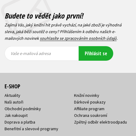
Budete to vědět jako první!
Zajímá Vás, jaký knižní hit právě vychází, na jaké zboží je výhodná
sleva, jaká běží soutěž o ceny? Přihlášením k odběru našich e-
mailových novinek
souhlasíte se zpracováním osobních údajů
.
Vaše e-
Vaše e-
Přihlásit se
mailová
mailová
Vaše e-mailová adresa
adresa
adresa
E-SHOP
Aktuality
Knižní novinky
Naši autoři
Dárkové poukazy
Obchodní podmínky
Affiliate program
Jak nakoupit
Ochrana soukromí
Doprava a platba
Zpětný odběr elektroodpadu
Benefitní a slevové programy