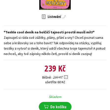
Young adult (SK)
Zahraniční literatura
Zdraví a životní styl
Listování
Všechny tituly
Tenhle cool deník na holčičí tajnosti prostě musíš mít!
Zapisuješ si ráda své zážitky, plány, přání a sny? Chceš poznat sama
sebe a královsky se u toho bavit? Tak odpovídej na otázky, vyplňuj
testíky a vytvoř si deník, který udrží všechna tvoje tajemství! A pokud
nechceš, aby tvé zápisky někdo četl, prostě si deník zazipuj!
239 Kč
299 Kč
Běžně
ušetříte 60 Kč
Skladem
Do košíku