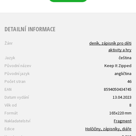
DETAILNÍ INFORMACE
Žánr
deník, zápisník pro děti
aktivity a hry
Jazyk
čeština
Původní název
Keep It Zipped
Původní jazyk
angličtina
Počet stran
46
EAN
8594050434745
Datum vydání
13.04.2023
Věk od
8
Formát
165x220 mm
Nakladatelství
Fragment
Edice
Holčičiny, zápisníky, diáře