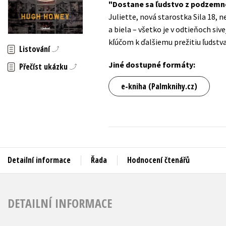
Dostane sa ľudstvo z podzemné
Auto - moto
Juliette, nová starostka Sila 18, 
Jazyky
Beletrie pro děti
a biela – všetko je v odtieňoch si
Kalendáře
kľúčom k ďalšiemu prežitiu ľudstva
Beletrie pro dospělé
Listování
Kariéra a osobní rozvoj
Byznys a ekonomie
Jiné dostupné formáty:
Přečíst ukázku
Komiks
e-kniha (Palmknihy.cz)
V
Detailní informace
Řada
Hodnocení čtenářů
DETAILNÍ INFORMACE