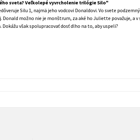
ho sveta? Veľkolepé vyvrcholenie trilógie Silo
Populárně - naučná pro dospělé
nedôveruje Silu 1, najmä jeho vodcovi Donaldovi. Vo svete podzemnýc
Young adult (SK)
Populárně - naučné pro děti
vej. Donald možno nie je monštrum, za aké ho Juliette považuje, a 
Zahraniční literatura
. Dokážu však spolupracovať dosť dlho na to, aby uspeli?
Předškoláci
Zdraví a životní styl
Příroda a zahrada
šechny tituly