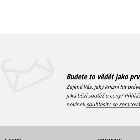
Budete to vědět jako prv
Zajímá Vás, jaký knižní hit práv
jaká běží soutěž o ceny? Přihl
novinek
souhlasíte se zpracov