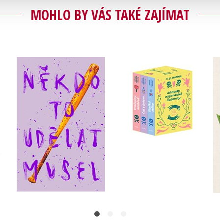
MOHLO BY VÁS TAKÉ ZAJÍMAT
Záhady oxfordské
sel
Někdo to udělat musel
čajovny - BOX
í
Velikovsky
H. Y. Hanna
Do košíku
Do košíku
399 Kč
499 Kč
872 Kč
1 090 Kč