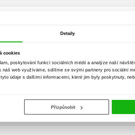
Detaily
á cookies
klam, poskytování funkcí sociálních médií a analýze naší návšt
k náš web využíváme, sdílíme se svými partnery pro sociální méd
yto údaje s dalšími informacemi, které jim byly poskytnuty, neb
Vaše hodnocení
Uživatelskou recenzi mohou vkládat pouze registrovaní uživat
Přihlásit
Přizpůsobit