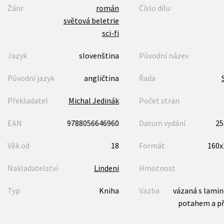
Žánr
román
Číslo dílu
světová beletrie
sci-fi
Jazyk
slovenština
Původní název
Původní jazyk
angličtina
Řada
Překladatel
Michal Jedinák
Počet stran
EAN
9788056646960
Datum vydání
25
Věk od
18
Formát
160
Nakladatelství
Lindeni
Hmotnost
Typ
Kniha
Vazba
vázaná s lami
potahem a p