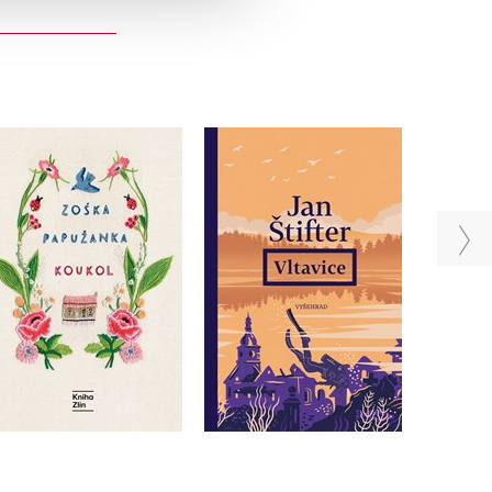
Koukol
Vltavice
Zoska Papuzanka
Jan Štifter
Do košíku
Do košíku
359 Kč
449 Kč
375 Kč
469 Kč