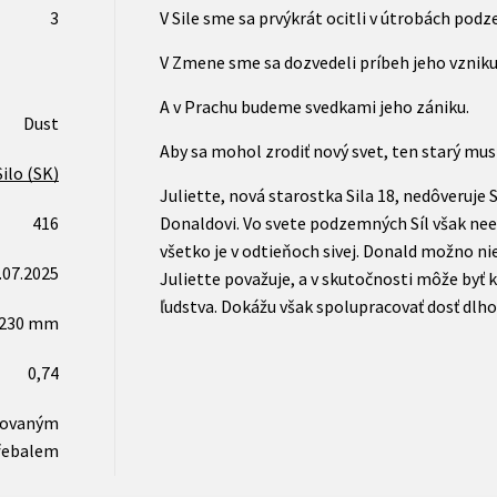
3
V Sile sme sa prvýkrát ocitli v útrobách pod
V Zmene sme sa dozvedeli príbeh jeho vzniku
A v Prachu budeme svedkami jeho zániku.
Dust
Aby sa mohol zrodiť nový svet, ten starý mus
Silo (SK)
Juliette, nová starostka Sila 18, nedôveruje 
416
Donaldovi. Vo svete podzemných Síl však neexi
všetko je v odtieňoch sivej. Donald možno ni
.07.2025
Juliette považuje, a v skutočnosti môže byť 
ľudstva. Dokážu však spolupracovať dosť dlho 
x230 mm
0,74
novaným
řebalem