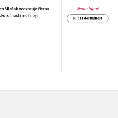
Nedostupné
h Síl však neexistuje čierna
v skutočnosti môže byť
Hlídat dostupnost
551
Kč
s DPH