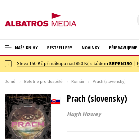
NAŠE KNIHY
BESTSELLERY
NOVINKY
PŘIPRAVUJEME
Sleva 150 Kč při nákupu nad 850 Kč s kódem
SRPEN150
|
ANGLICKÉ KNIHY -20 %
Cestování
VÝPRODEJ -70 %
Dárkové publikace
Domů
Beletrie pro dospělé
Román
Prach (slovensky)
KNIHY S DÁRKEM
Dárkové zboží
Prach (slovensky)
ASTERIX S DÁRKEM
Digitální fotografie
Hugh Howey
🎁DÁRKOVÉ PUBLIKACE
Esoterika a duchovní svět
✉️ DÁRKOVÉ POUKAZY
Historie a military
Hobby