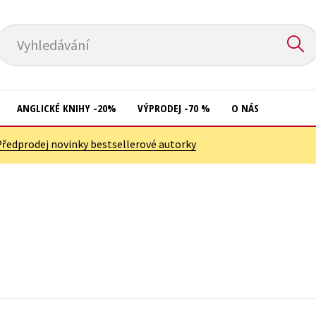
Vyhledávání
ANGLICKÉ KNIHY -20%
VÝPRODEJ -70 %
O NÁS
Předprodej novinky bestsellerové autorky
Přírodní vědy
Křížovky
Společnost, politika
Kuchařky
Technika a věda
New Adult
Učebnice
Ostatní
Umění a kultura
Počítače
Výchova a pedagogika
Poezie
Young adult