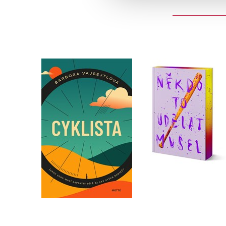
Někdo to udělat mu
Cyklista
- limitované vydán
Barbora Vajsejtlová
Velikovsky
Do košíku
Do košíku
319 Kč
399 Kč
479 Kč
599 Kč