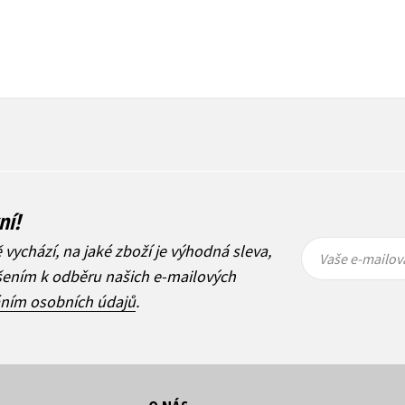
ní!
Vaše e-
Vaše e-
ě vychází, na jaké zboží je výhodná sleva,
mailová
mailová
Vaše e-mailov
adresa
adresa
ášením k odběru našich e-mailových
áním osobních údajů
.