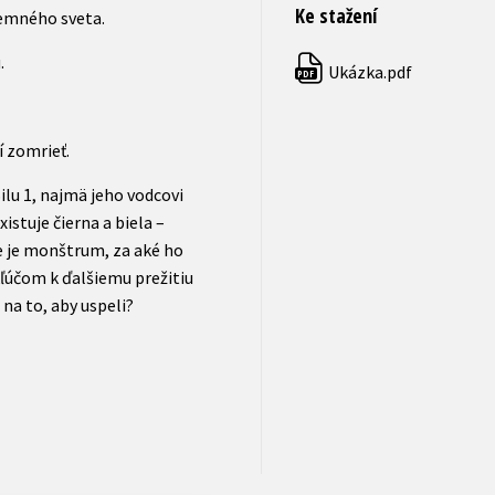
Ke stažení
zemného sveta.
.
Ukázka.pdf
PDF
í zomrieť.
Silu 1, najmä jeho vodcovi
stuje čierna a biela –
e je monštrum, za aké ho
kľúčom k ďalšiemu prežitiu
na to, aby uspeli?