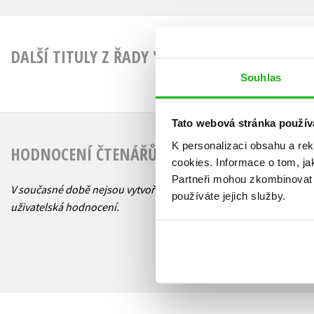
DALŠÍ TITULY Z ŘADY "SILO (SK)"
Souhlas
Tato webová stránka použív
K personalizaci obsahu a re
HODNOCENÍ ČTENÁŘŮ
cookies.
Informace o tom, ja
Partneři mohou zkombinovat t
V současné době nejsou vytvořena žádná
používáte jejich služby.
uživatelská hodnocení.