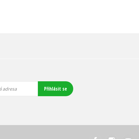
Přihlásit se
á adresa