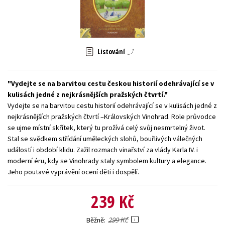
Young adult (SK)
Zahraniční literatura
Zdraví a životní styl
Všechny tituly
Listování
Vydejte se na barvitou cestu českou historií odehrávající se v
kulisách jedné z nejkrásnějších pražských čtvrtí.
Vydejte se na barvitou cestu historií odehrávající se v kulisách jedné z
nejkrásnějších pražských čtvrtí –Královských Vinohrad. Role průvodce
se ujme místní skřítek, který tu prožívá celý svůj nesmrtelný život.
Stal se svědkem střídání uměleckých slohů, bouřlivých válečných
událostí i období klidu. Zažil rozmach vinařství za vlády Karla IV. i
moderní éru, kdy se Vinohrady staly symbolem kultury a elegance.
Jeho poutavé vyprávění ocení děti i dospělí.
239 Kč
299 Kč
Běžně