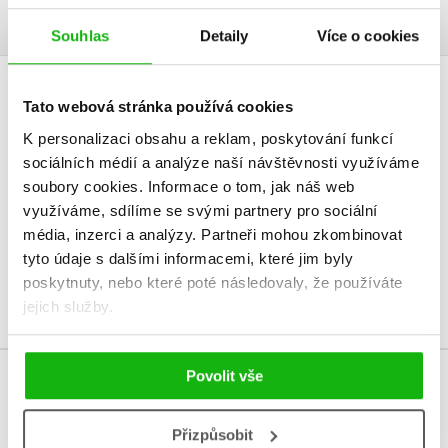
Souhlas
Detaily
Více o cookies
HODNOCENÍ ČTENÁŘŮ
Tato webová stránka používá cookies
K personalizaci obsahu a reklam, poskytování funkcí
V současné době nejsou vytvořena žádná uživatelská hodnocení.
sociálních médií a analýze naší návštěvnosti využíváme
soubory cookies.
Informace o tom, jak náš web
Vaše hodnocení
využíváme, sdílíme se svými partnery pro sociální
média, inzerci a analýzy.
Partneři mohou zkombinovat
Uživatelskou recenzi mohou vkládat pouze registrovaní uživatelé
tyto údaje s dalšími informacemi, které jim byly
poskytnuty, nebo které poté následovaly, že používáte
Přihlásit
jejich služby.
Povolit vše
MOHLO BY VÁS TAKÉ ZAJÍMAT
Přizpůsobit