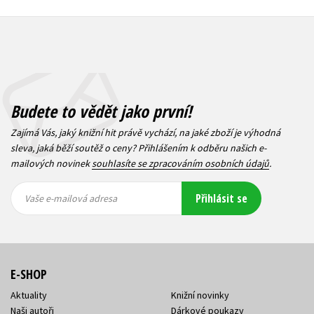
Budete to vědět jako první!
Zajímá Vás, jaký knižní hit právě vychází, na jaké zboží je výhodná
sleva, jaká běží soutěž o ceny? Přihlášením k odběru našich e-
mailových novinek
souhlasíte se zpracováním osobních údajů
.
Vaše e-
Vaše e-
Přihlásit se
mailová
mailová
Vaše e-mailová adresa
adresa
adresa
E-SHOP
Aktuality
Knižní novinky
Naši autoři
Dárkové poukazy