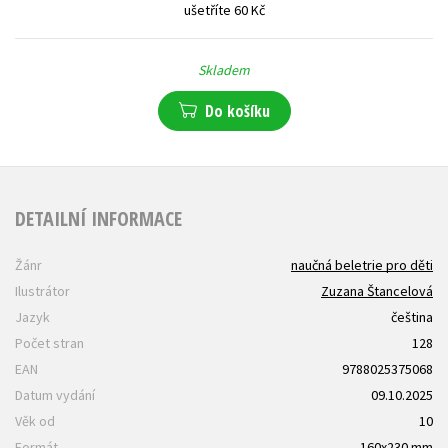
ušetříte 60 Kč
Skladem
Do košíku
DETAILNÍ INFORMACE
Žánr
naučná beletrie pro děti
Ilustrátor
Zuzana Štancelová
Jazyk
čeština
Počet stran
128
EAN
9788025375068
Datum vydání
09.10.2025
Věk od
10
Formát
160x230 mm