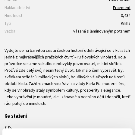
Nakladatelství
Fragment
Hmotnost
0,434
Typ
Kniha
Vazba
vázaná s laminovaným potahem
Vydejte se na barvitou cestu českou historií odehrávající se v kulisách
jedné z nejkrásnějších pražských čtvrtí – Královských Vinohrad. Role
průvodce se ujme vskutku neobvyklý pozorovatel, místní skřítek.
Prožívá zde celý svůj nesmrtelný život, tak má o čem vyprávět. Byl
svědkem střídání uměleckých slohů, bouřlivých válečných událostí i
období klidu. Zažil rozmach vinařství za vlády Karla IV. i moderní éru,
kdy se Vinohrady staly symbolem kultury, prosperity a elegance.
Jeho vyprávění je moudré, ale i zábavné a ocení ho děti i dospělí, kteří
rádi putují do minulosti.
Ke stažení
Ukázka.pdf
PDF