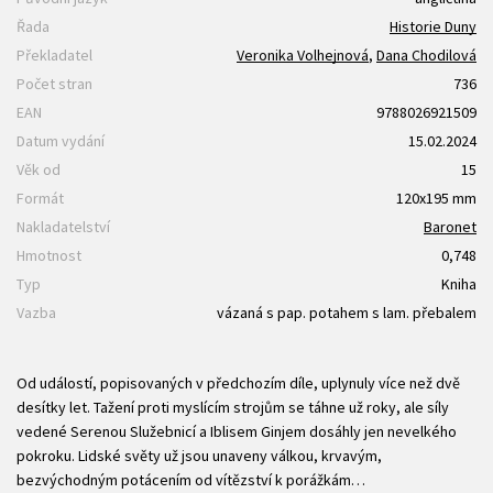
Řada
Historie Duny
Překladatel
Veronika Volhejnová
,
Dana Chodilová
Počet stran
736
EAN
9788026921509
Datum vydání
15.02.2024
Věk od
15
Formát
120x195 mm
Nakladatelství
Baronet
Hmotnost
0,748
Typ
Kniha
Vazba
vázaná s pap. potahem s lam. přebalem
Od událostí, popisovaných v předchozím díle, uplynuly více než dvě
desítky let. Tažení proti myslícím strojům se táhne už roky, ale síly
vedené Serenou Služebnicí a Iblisem Ginjem dosáhly jen nevelkého
pokroku. Lidské světy už jsou unaveny válkou, krvavým,
bezvýchodným potácením od vítězství k porážkám…