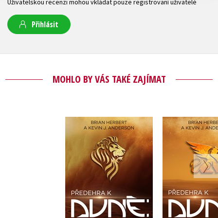
Uživatelskou recenzi mohou vkládat pouze registrovaní uživatelé
Přihlásit
MOHLO BY VÁS TAKÉ ZAJÍMAT
Corrinové
Harkonn
Brian Herbert
Brian He
Do košíku
Do košík