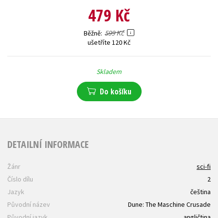
479 Kč
599 Kč
Běžně
ušetříte 120 Kč
Skladem
Do košíku
DETAILNÍ INFORMACE
Žánr
sci-fi
Číslo dílu
2
Jazyk
čeština
Původní název
Dune: The Maschine Crusade
Původní jazyk
angličtina