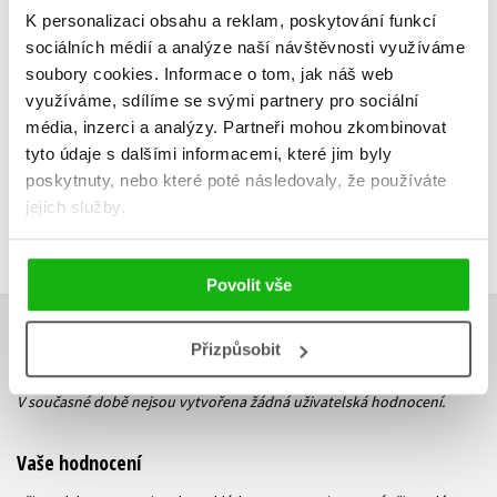
K personalizaci obsahu a reklam, poskytování funkcí
sociálních médií a analýze naší návštěvnosti využíváme
Do košíku
Do košík
soubory cookies.
Informace o tom, jak náš web
479 Kč
479 Kč
599 Kč
5
využíváme, sdílíme se svými partnery pro sociální
média, inzerci a analýzy.
Partneři mohou zkombinovat
tyto údaje s dalšími informacemi, které jim byly
poskytnuty, nebo které poté následovaly, že používáte
jejich služby.
Povolit vše
HODNOCENÍ ČTENÁŘŮ
Přizpůsobit
V současné době nejsou vytvořena žádná uživatelská hodnocení.
Vaše hodnocení