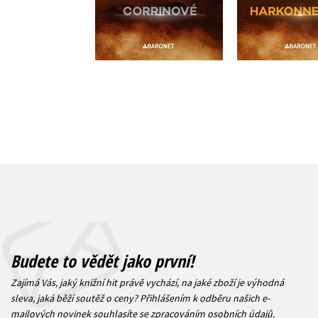
479 Kč
479 Kč
599 Kč
5
Budete to vědět jako první!
Zajímá Vás, jaký knižní hit právě vychází, na jaké zboží je výhodná
sleva, jaká běží soutěž o ceny? Přihlášením k odběru našich e-
mailových novinek
souhlasíte se zpracováním osobních údajů
.