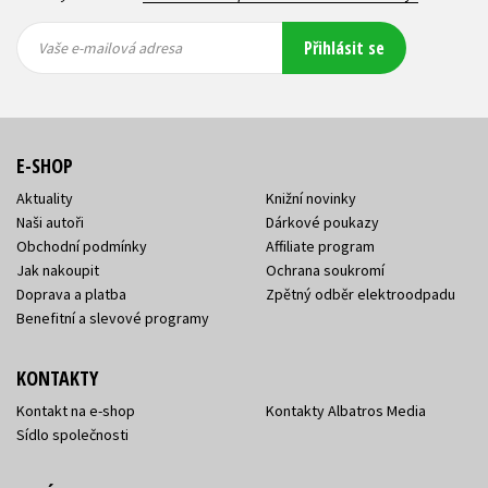
Vaše e-
Vaše e-
Přihlásit se
mailová
mailová
Vaše e-mailová adresa
adresa
adresa
E-SHOP
Aktuality
Knižní novinky
Naši autoři
Dárkové poukazy
Obchodní podmínky
Affiliate program
Jak nakoupit
Ochrana soukromí
Doprava a platba
Zpětný odběr elektroodpadu
Benefitní a slevové programy
KONTAKTY
Kontakt na e-shop
Kontakty Albatros Media
Sídlo společnosti