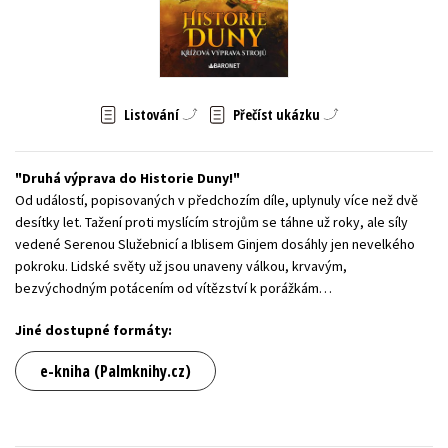
Young adult (SK)
Zahraniční literatura
Zdraví a životní styl
Všechny tituly
Listování
Přečíst ukázku
Druhá výprava do Historie Duny!
Od událostí, popisovaných v předchozím díle, uplynuly více než dvě
desítky let. Tažení proti myslícím strojům se táhne už roky, ale síly
vedené Serenou Služebnicí a Iblisem Ginjem dosáhly jen nevelkého
pokroku. Lidské světy už jsou unaveny válkou, krvavým,
bezvýchodným potácením od vítězství k porážkám…
Jiné dostupné formáty:
e-kniha (Palmknihy.cz)