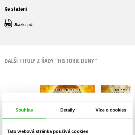
Ke stažení
Ukázka.pdf
PDF
DALŠÍ TITULY Z ŘADY "HISTORIE DUNY"
Historie Duny: Bitva
Historie
o Corrin
Služebnick
Brian Herbert
Brian He
Souhlas
Detaily
Více o cookies
Tato webová stránka používá cookies