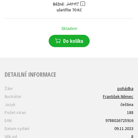
349 Kč
Běžně
ušetříte 70 Kč
Skladem
Do košíku
DETAILNÍ INFORMACE
Žánr
pohádka
Ilustrátor
František Němec
Jazyk
čeština
Počet stran
188
EAN
9788026725916
Datum vydání
09.11.2023
Věk od
8