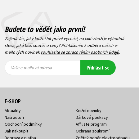
Budete to vědět jako první!
Zajímá Vás, jaký knižní hit právě vychází, na jaké zboží je výhodná
sleva, jaká běží soutěž o ceny? Přihlášením k odběru našich e-
mailových novinek
souhlasíte se zpracováním osobních údajů
.
Vaše e-
Vaše e-
Přihlásit se
mailová
mailová
Vaše e-mailová adresa
adresa
adresa
E-SHOP
Aktuality
Knižní novinky
Naši autoři
Dárkové poukazy
Obchodní podmínky
Affiliate program
Jak nakoupit
Ochrana soukromí
Doprava a platba
Zpětný odběr elektroodpadu