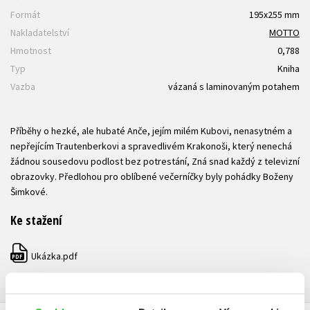
Formát
195x255 mm
Nakladatelství
MOTTO
Hmotnost
0,788
Typ
Kniha
Vazba
vázaná s laminovaným potahem
Příběhy o hezké, ale hubaté Anče, jejím milém Kubovi, nenasytném a
nepřejícím Trautenberkovi a spravedlivém Krakonoši, který nenechá
žádnou sousedovu podlost bez potrestání, Zná snad každý z televizní
obrazovky. Předlohou pro oblíbené večerníčky byly pohádky Boženy
Šimkové.
Ke stažení
Ukázka.pdf
PDF