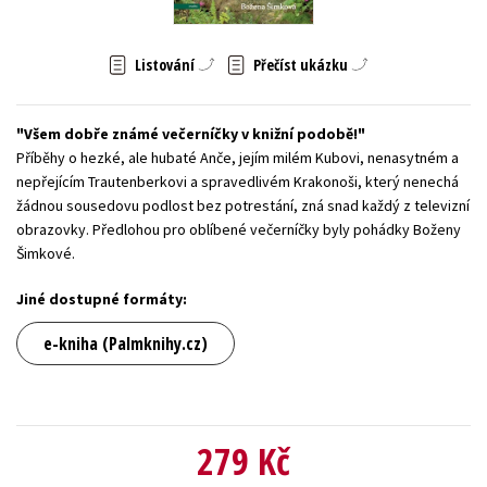
Young adult (SK)
Zahraniční literatura
Zdraví a životní styl
Listování
Přečíst ukázku
Všechny tituly
Všem dobře známé večerníčky v knižní podobě!
Příběhy o hezké, ale hubaté Anče, jejím milém Kubovi, nenasytném a
nepřejícím Trautenberkovi a spravedlivém Krakonoši, který nenechá
žádnou sousedovu podlost bez potrestání, zná snad každý z televizní
obrazovky. Předlohou pro oblíbené večerníčky byly pohádky Boženy
Šimkové.
Jiné dostupné formáty:
e-kniha (Palmknihy.cz)
279 Kč