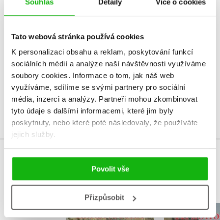
Souhlas
Detaily
Více o cookies
HODNOCENÍ ČTENÁŘŮ
Tato webová stránka používá cookies
V současné době nejsou vytvořena žádná uživatelská hodnocení.
K personalizaci obsahu a reklam, poskytování funkcí
sociálních médií a analýze naší návštěvnosti využíváme
Vaše hodnocení
soubory cookies.
Informace o tom, jak náš web
Uživatelskou recenzi mohou vkládat pouze registrovaní uživatelé
využíváme, sdílíme se svými partnery pro sociální
média, inzerci a analýzy.
Partneři mohou zkombinovat
Přihlásit
tyto údaje s dalšími informacemi, které jim byly
poskytnuty, nebo které poté následovaly, že používáte
jejich služby.
MOHLO BY VÁS TAKÉ ZAJÍMAT
Povolit vše
Přizpůsobit
Krkono