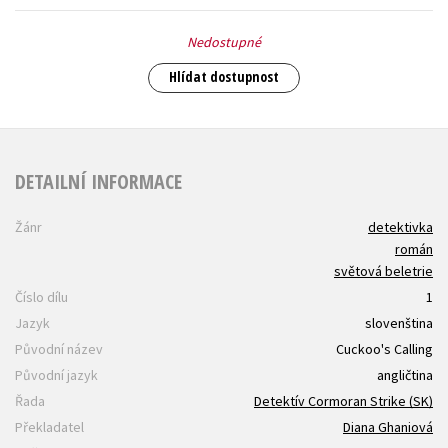
Nedostupné
Hlídat dostupnost
DETAILNÍ INFORMACE
Žánr
detektivka
román
světová beletrie
Číslo dílu
1
Jazyk
slovenština
Původní název
Cuckoo's Calling
Původní jazyk
angličtina
Řada
Detektív Cormoran Strike (SK)
Překladatel
Diana Ghaniová