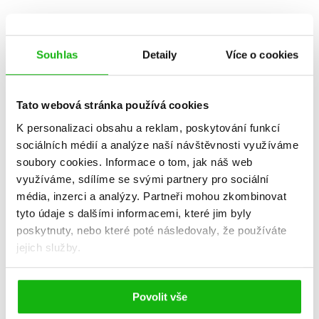
DALŠÍ TITULY Z ŘADY "DETEKTÍV CORMORAN STRIKE
(SK)"
Souhlas
Detaily
Více o cookies
Tato webová stránka používá cookies
Vodný hrob
K personalizaci obsahu a reklam, poskytování funkcí
(slovensky)
sociálních médií a analýze naší návštěvnosti využíváme
Robert Galbraith
soubory cookies.
Informace o tom, jak náš web
(pseudonym J. K.
využíváme, sdílíme se svými partnery pro sociální
Rowlingovej)
média, inzerci a analýzy.
Partneři mohou zkombinovat
tyto údaje s dalšími informacemi, které jim byly
poskytnuty, nebo které poté následovaly, že používáte
jejich služby.
Do košíku
695 Kč
869 Kč
Povolit vše