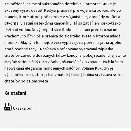
zavraždená, najme si súkromného detektíva. Cormoran Strike je
skúsený vyšetrovateľ. Kedysi pracoval pre vojenskú políciu, ale po
zranení, ktoré utrpel počas misie v Afganistane, z armády odišiel a
otvoril si vlastnú detektívnu kanceláriu. Tá sa zatiaľ len horko-ťažko
drží nad vodou. Nový prípad síce Strikea zachráni pred hroziacim
krachom, no čím hlbšie preniká do zložitého sveta, v ktorom mladá
modelka žila, tým temnejšie veci vyplávajú na povrch a jatria aj jeho
staré osobné rany... Napínavá a rafinovane vystavaná zápletka
čitateľov zavedie do rôznych kútov Londýna: pokoj rezidenčnej štvrte
Mayfair strieda čulý ruch v Soho, ošumelé kúzlo zapadnutých krčiem
nablýskaná elegancia mondénnych salónov. Volanie Kukučky je
výnimočná kniha, ktorej charizmatický hlavný hrdina si získava srdcia
čitateľov po celom svete.
Ke stažení
Ukázka.pdf
PDF