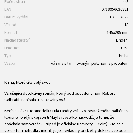
Počet stran
448
EAN
9788056636381
Datum vydání
03.11.2023
Věk od
18
Formát
145x205 mm
Nakladatelství
Lindeni
Hmotnost
0,68
Typ
Kniha
Vazba
vázaná s laminovaným potahem a přebalem
Kniha, ktorú číta celý svet
Vzrušujúci detektívny román, ktorý pod pseudonymom Robert
Galbraith napísala J. K. Rowlingová
Keď sa slávna topmodelka Lula Landry zrúti zo zasneženého balkóna v
luxusnej londýnskej štvrti Mayfair, všetko nasvedčuje tomu, že
spáchala samovraždu. Prípad je oficiálne uzavretý – jediný, kto sa s
verdiktom nehodlá zmieriť, je jej nevlastný brat. Aby dokázal, že bola