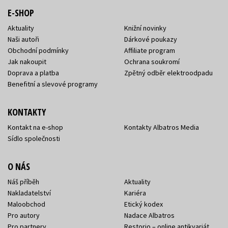
E-SHOP
Aktuality
Knižní novinky
Naši autoři
Dárkové poukazy
Obchodní podmínky
Affiliate program
Jak nakoupit
Ochrana soukromí
Doprava a platba
Zpětný odběr elektroodpadu
Benefitní a slevové programy
KONTAKTY
Kontakt na e-shop
Kontakty Albatros Media
Sídlo společnosti
O NÁS
Náš příběh
Aktuality
Nakladatelství
Kariéra
Maloobchod
Etický kodex
Pro autory
Nadace Albatros
Pro partnery
Restorio – online antikvariát