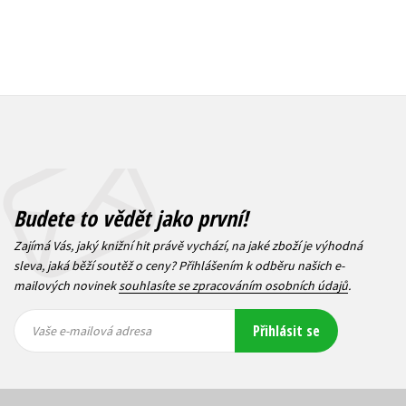
Budete to vědět jako první!
Zajímá Vás, jaký knižní hit právě vychází, na jaké zboží je výhodná
sleva, jaká běží soutěž o ceny? Přihlášením k odběru našich e-
mailových novinek
souhlasíte se zpracováním osobních údajů
.
Vaše e-
Vaše e-
Přihlásit se
mailová
mailová
Vaše e-mailová adresa
adresa
adresa