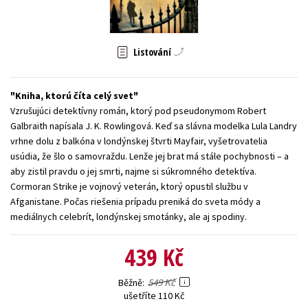
Young adult (SK)
Zahraniční literatura
Zdraví a životní styl
Všechny tituly
Listování
Kniha, ktorú číta celý svet
Vzrušujúci detektívny román, ktorý pod pseudonymom Robert
Galbraith napísala J. K. Rowlingová. Keď sa slávna modelka Lula Landry
vrhne dolu z balkóna v londýnskej štvrti Mayfair, vyšetrovatelia
usúdia, že šlo o samovraždu. Lenže jej brat má stále pochybnosti – a
aby zistil pravdu o jej smrti, najme si súkromného detektíva.
Cormoran Strike je vojnový veterán, ktorý opustil službu v
Afganistane. Počas riešenia prípadu preniká do sveta módy a
mediálnych celebrít, londýnskej smotánky, ale aj spodiny.
439 Kč
549 Kč
Běžně
ušetříte 110 Kč