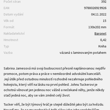
Počet stran
392
EAN
9788026919926
Datum vydání
04.11.2022
Věk od
15
Formát
130x202 mm
Nakladatelství
Baronet
Hmotnost
0,42
Typ
Kniha
Vazba
vázaná s laminovaným potahem
Sabrina Jamesová má svoji budoucnost přesně naplánovanou: nejdřív
promoce, potom práva a práce v nemilosrdné advokátní kanceláři.
Její útěk před ostudnou minulostí rozhodně nezahrnuje pohledného
hokejistu, který věří na lásku na první pohled. Johnu Tuckerovi je
ochotná věnovat jen jedinou noc vášně a nečekané něhy, jenže někdy
stačí jediná noc, aby se vám změnil celý život.
Tucker věří, že být týmový hráč je stejně důležité jako být za hvězdu.
Nevadí mu, že se mu nedostává tolik slávy jako jeho spoluhráčům.