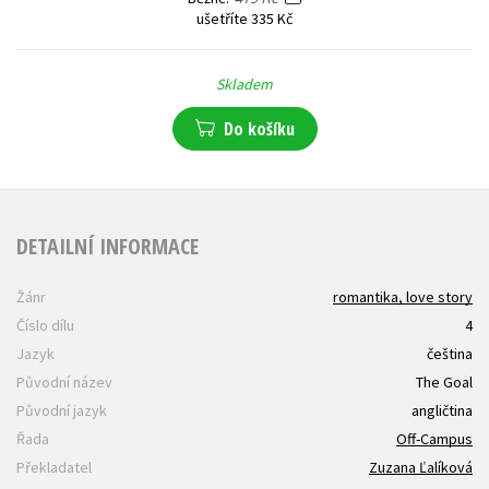
ušetříte 335 Kč
Skladem
Do košíku
DETAILNÍ INFORMACE
Žánr
romantika, love story
Číslo dílu
4
Jazyk
čeština
Původní název
The Goal
Původní jazyk
angličtina
Řada
Off-Campus
Překladatel
Zuzana Ľalíková