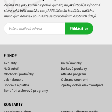
Zajímá Vás, jaký knižní hit právě vychází, na jaké zboží je výhodná
sleva, jaká běží soutěž o ceny? Přihlášením k odběru našich e-
mailových novinek
souhlasíte se zpracováním osobních údajů
.
Vaše e-
Vaše e-
Přihlásit se
mailová
mailová
Vaše e-mailová adresa
adresa
adresa
E-SHOP
Aktuality
Knižní novinky
Naši autoři
Dárkové poukazy
Obchodní podmínky
Affiliate program
Jak nakoupit
Ochrana soukromí
Doprava a platba
Zpětný odběr elektroodpadu
Benefitní a slevové programy
KONTAKTY
Kontakt na e-shop
Kontakty Albatros Media