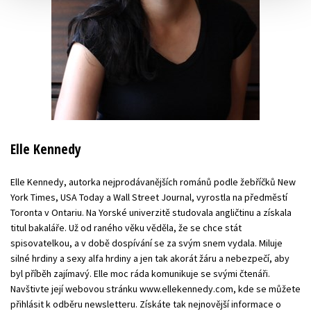
Elle Kennedy
Elle Kennedy, autorka nejprodávanějších románů podle žebříčků New
York Times, USA Today a Wall Street Journal, vyrostla na předměstí
Toronta v Ontariu. Na Yorské univerzitě studovala angličtinu a získala
titul bakaláře. Už od raného věku věděla, že se chce stát
spisovatelkou, a v době dospívání se za svým snem vydala. Miluje
silné hrdiny a sexy alfa hrdiny a jen tak akorát žáru a nebezpečí, aby
byl příběh zajímavý. Elle moc ráda komunikuje se svými čtenáři.
Navštivte její webovou stránku www.ellekennedy.com, kde se můžete
přihlásit k odběru newsletteru. Získáte tak nejnovější informace o