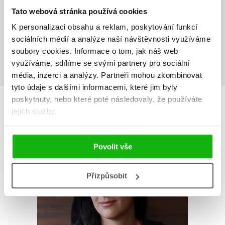
Tato webová stránka používá cookies
Vaše hodnocení
K personalizaci obsahu a reklam, poskytování funkcí
Uživatelskou recenzi mohou vkládat pouze registrovaní uživatelé
sociálních médií a analýze naší návštěvnosti využíváme
soubory cookies.
Informace o tom, jak náš web
Přihlásit
využíváme, sdílíme se svými partnery pro sociální
média, inzerci a analýzy.
Partneři mohou zkombinovat
tyto údaje s dalšími informacemi, které jim byly
AUTOR KNIHY
poskytnuty, nebo které poté následovaly, že používáte
jejich služby.
Povolit vše
Přizpůsobit