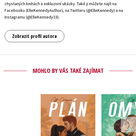
chystaných knihách a exkluzivní ukázky. Také ji můžete najít na
Facebooku (ElleKennedyAuthor), na Twitteru (@ElleKennedy) a na
Instagramu (@ElleKennedy33).
Zobrazit profil autora
MOHLO BY VÁS TAKÉ ZAJÍMAT
Plán
Omy
Elle Kennedy
Elle Ken