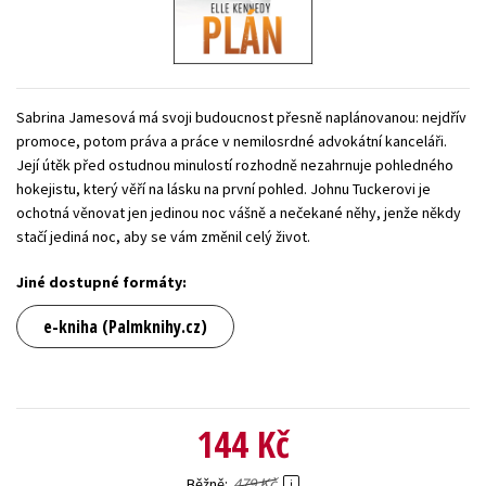
Young adult (SK)
Zahraniční literatura
Zdraví a životní styl
Všechny tituly
Sabrina Jamesová má svoji budoucnost přesně naplánovanou: nejdřív
promoce, potom práva a práce v nemilosrdné advokátní kanceláři.
Její útěk před ostudnou minulostí rozhodně nezahrnuje pohledného
hokejistu, který věří na lásku na první pohled. Johnu Tuckerovi je
ochotná věnovat jen jedinou noc vášně a nečekané něhy, jenže někdy
stačí jediná noc, aby se vám změnil celý život.
Jiné dostupné formáty:
e-kniha (Palmknihy.cz)
144 Kč
479 Kč
Běžně