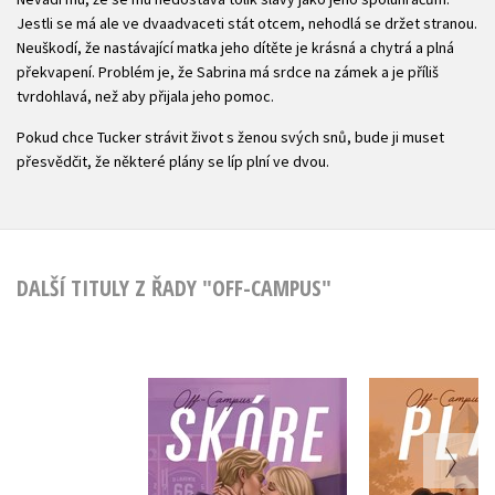
Jestli se má ale ve dvaadvaceti stát otcem, nehodlá se držet stranou.
Neuškodí, že nastávající matka jeho dítěte je krásná a chytrá a plná
překvapení. Problém je, že Sabrina má srdce na zámek a je příliš
tvrdohlavá, než aby přijala jeho pomoc.
Pokud chce Tucker strávit život s ženou svých snů, bude ji muset
přesvědčit, že některé plány se líp plní ve dvou.
DALŠÍ TITULY Z ŘADY "OFF-CAMPUS"
Skóre
Plá
Elle Kennedy
Elle Ken