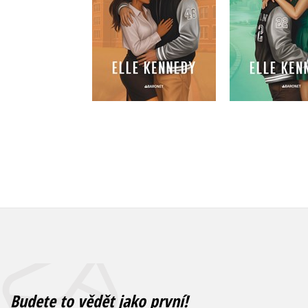
Do košíku
Do košík
399 Kč
359 Kč
499 Kč
4
Budete to vědět jako první!