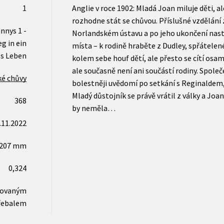
1
Anglie v roce 1902: Mladá Joan miluje děti, al
rozhodne stát se chůvou. Příslušné vzdělání
nnys 1 -
Norlandském ústavu a po jeho ukončení nast
g in ein
místa – k rodině hraběte z Dudley, spřátel
s Leben
kolem sebe houf dětí, ale přesto se cítí osam
ale současně není ani součástí rodiny. Společe
ké chůvy
bolestněji uvědomí po setkání s Reginaldem
Mladý důstojník se právě vrátil z války a Joan
368
by neměla…
.11.2022
x207 mm
0,324
novaným
řebalem