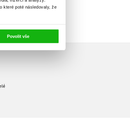
ia, inzerci a analýzy.
o které poté následovaly, že
Povolit vše
elé