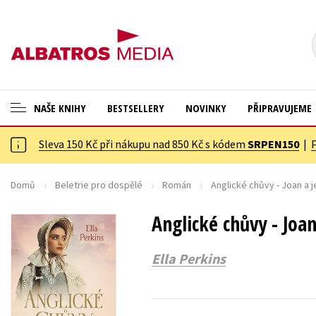
NAŠE KNIHY
BESTSELLERY
NOVINKY
PŘIPRAVUJEME
Sleva 150 Kč při nákupu nad 850 Kč s kódem
SRPEN150
|
ANGLICKÉ KNIHY -20 %
Cestování
NOVÝ VÝPRODEJ -70 %
Dárkové publikace
Domů
Beletrie pro dospělé
Román
Anglické chůvy - Joan a j
KNIHY S DÁRKEM
Dárkové zboží
Anglické chůvy - Joan
ASTERIX S DÁRKEM
Digitální fotografie
Ella Perkins
🎁DÁRKOVÉ PUBLIKACE
Esoterika a duchovní svět
✉️ DÁRKOVÉ POUKAZY
Historie a military
Hobby