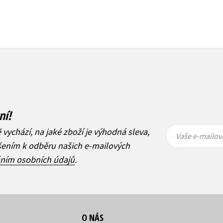
ní!
Vaše e-
Vaše e-
ě vychází, na jaké zboží je výhodná sleva,
mailová
mailová
Vaše e-mailov
adresa
adresa
ášením k odběru našich e-mailových
áním osobních údajů
.
O NÁS