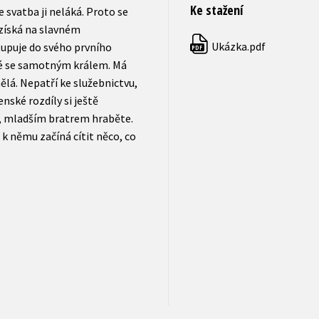
Ke stažení
e svatba ji neláká. Proto se
 získá na slavném
Ukázka.pdf
upuje do svého prvního
PDF
ené se samotným králem. Má
ělá. Nepatří ke služebnictvu,
nské rozdíly si ještě
, mladším bratrem hraběte.
 k němu začíná cítit něco, co