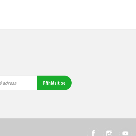
Přihlásit se
á adresa