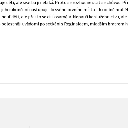
je děti, ale svatba ji neláká. Proto se rozhodne stát se chůvou. Př
Populárně - naučná pro dospělé
eho ukončení nastupuje do svého prvního místa – k rodině hrabět
Young adult (SK)
Populárně - naučné pro děti
uf dětí, ale přesto se cítí osamělá. Nepatří ke služebnictvu, ale
Zahraniční literatura
ště bolestněji uvědomí po setkání s Reginaldem, mladším bratrem h
Předškoláci
Zdraví a životní styl
Příroda a zahrada
šechny tituly