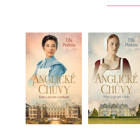
Anglické chůvy: Katie a
Anglické chůvy - Ma
její sen o svobodě
a její víra v lásku
Ella Perkins
Ella Perkins
Do košíku
Do košíku
120 Kč
399 Kč
319 Kč
399 Kč