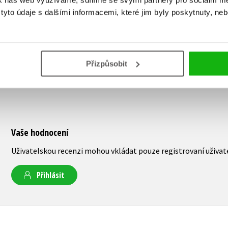
k náš web využíváme, sdílíme se svými partnery pro sociální méd
yto údaje s dalšími informacemi, které jim byly poskytnuty, neb
Přizpůsobit
Vaše hodnocení
Uživatelskou recenzi mohou vkládat pouze registrovaní uživat
Přihlásit