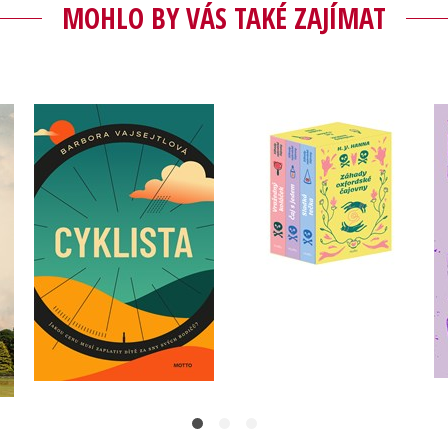
MOHLO BY VÁS TAKÉ ZAJÍMAT
Záhady oxfordské
ry
Cyklista
čajovny - BOX
Barbora Vajsejtlová
H. Y. Hanna
Do košíku
Do košíku
319 Kč
399 Kč
872 Kč
1 090 Kč