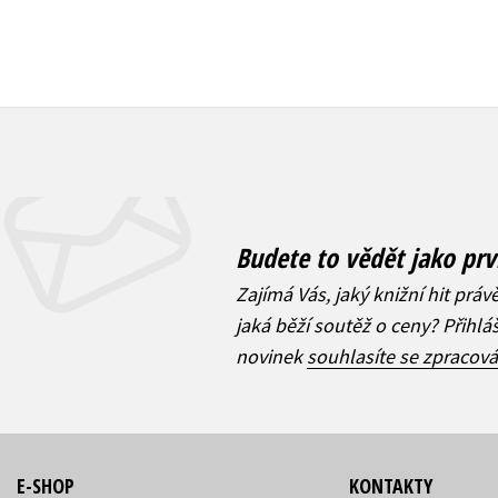
Budete to vědět jako prv
Zajímá Vás, jaký knižní hit práv
jaká běží soutěž o ceny? Přihl
novinek
souhlasíte se zpracov
E-SHOP
KONTAKTY