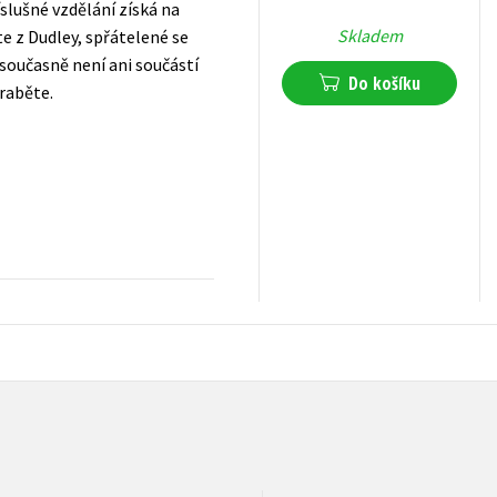
íslušné vzdělání získá na
Skladem
e z Dudley, spřátelené se
 současně není ani součástí
Do košíku
raběte.
359
Kč
s DPH