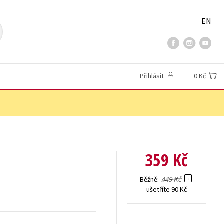
EN
Přihlásit
0 Kč
359 Kč
449 Kč
Běžně
ušetříte 90 Kč