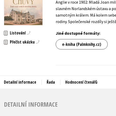
Anglie v roce 1902: Mladá Joan milu
Auto - moto
slavném Norlandském ústavu a po j
Jazyky
Beletrie pro děti
samotným králem. Má kolem sebe ho
Kalendáře
rodiny. Společenské rozdíly si je
Beletrie pro dospělé
Kariéra a osobní rozvoj
Byznys a ekonomie
Listování
Jiné dostupné formáty:
Komiks
Přečíst ukázku
e-kniha (Palmknihy.cz)
V
Detailní informace
Řada
Hodnocení čtenářů
DETAILNÍ INFORMACE