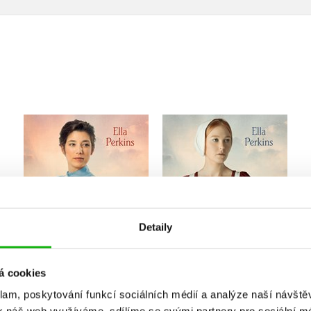
Anglické chůvy: Katie a
Anglické chůvy - Mary
její sen o svobodě
a její víra v lásku
Ella Perkins
Ella Perkins
Detaily
Do košíku
Do košíku
á cookies
120 Kč
399 Kč
319 Kč
399 Kč
klam, poskytování funkcí sociálních médií a analýze naší návšt