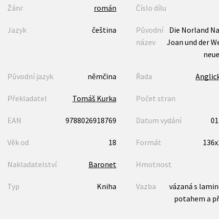
Žánr
román
Číslo dílu
Jazyk
čeština
Původní
Die Norland Na
název
Joan und der We
neue
Původní jazyk
němčina
Řada
Anglic
Překladatel
Tomáš Kurka
Počet stran
EAN
9788026918769
Datum vydání
01
Věk od
18
Formát
136
Nakladatelství
Baronet
Hmotnost
Typ
Kniha
Vazba
vázaná s lami
potahem a p