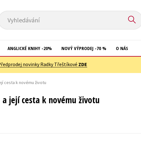
Vyhledávání
ANGLICKÉ KNIHY -20%
NOVÝ VÝPRODEJ -70 %
O NÁS
Předprodej novinky Radky Třeštíkové
ZDE
Přírodní vědy
Křížovky
Společnost, politika
ejí cesta k novému životu
Kuchařky
Technika a věda
New Adult
 a její cesta k novému životu
Učebnice
Ostatní
Umění a kultura
Počítače
Výchova a pedagogika
Poezie
Young adult