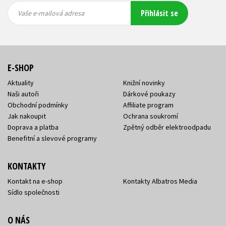
Vaše e-
Vaše e-
Přihlásit se
mailová
mailová
Vaše e-mailová adresa
adresa
adresa
E-SHOP
Aktuality
Knižní novinky
Naši autoři
Dárkové poukazy
Obchodní podmínky
Affiliate program
Jak nakoupit
Ochrana soukromí
Doprava a platba
Zpětný odběr elektroodpadu
Benefitní a slevové programy
KONTAKTY
Kontakt na e-shop
Kontakty Albatros Media
Sídlo společnosti
O NÁS