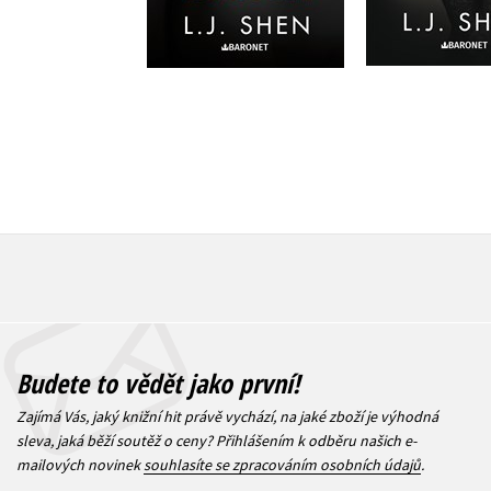
399 Kč
399 Kč
499 Kč
4
Budete to vědět jako první!
Zajímá Vás, jaký knižní hit právě vychází, na jaké zboží je výhodná
sleva, jaká běží soutěž o ceny? Přihlášením k odběru našich e-
mailových novinek
souhlasíte se zpracováním osobních údajů
.