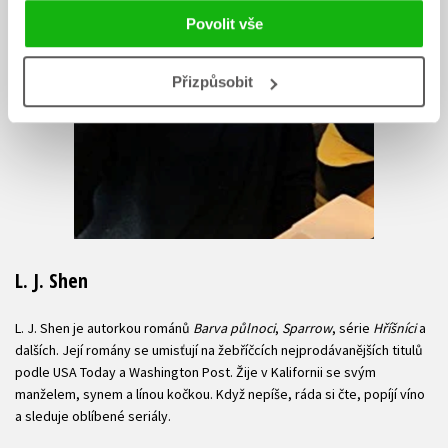
Povolit vše
Přizpůsobit
L. J. Shen
L. J. Shen je autorkou románů
Barva půlnoci
,
Sparrow
, série
Hříšníci
a
dalších. Její romány se umisťují na žebříčcích nejprodávanějších titulů
podle USA Today a Washington Post. Žije v Kalifornii se svým
manželem, synem a línou kočkou. Když nepíše, ráda si čte, popíjí víno
a sleduje oblíbené seriály.