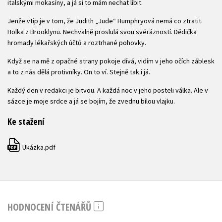
italskými mokasíny, a já si to mám nechat líbit.
Jenže vtip je v tom, že Judith „Jude“ Humphryová nemá co ztratit.
Holka z Brooklynu. Nechvalně proslulá svou svérázností. Dědička
hromady lékařských účtů a roztrhané pohovky.
Když se na mě z opačné strany pokoje dívá, vidím v jeho očích záblesk
a to z nás dělá protivníky. On to ví. Stejně tak i já.
Každý den v redakci je bitvou. A každá noc v jeho posteli válka. Ale v
sázce je moje srdce a já se bojím, že zvednu bílou vlajku.
Ke stažení
Ukázka.pdf
PDF
HODNOCENÍ ČTENÁŘŮ