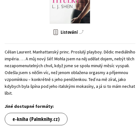
Young adult (SK)
Zahraniční literatura
Zdraví a životní styl
Všechny tituly
Listování
Célian Laurent. Manhattanský princ. Proslulý playboy. Dědic mediálního
impéria. … A můj nový šéf. Mohla jsem na něj udělat dojem, nebýt těch
nezapomenutelných chvil, když jsme se spolu minulý měsíc vyspali.
Odešla jsem s něčím víc, než jenom oblažena orgasmy a příjemnou
vzpomínkou – konkrétně s jeho peněženkou. Teď na mě zíral, jako
kdybych byla špína pod jeho italskými mokasíny, a já si to mám nechat
líbit.
Jiné dostupné formáty:
e-kniha (Palmknihy.cz)