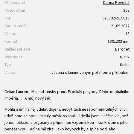
Překladatel
Darina Povolná
Počet stran
368
EAN
9788026919018
Datum vydání
21.09.2022
Věk od
18
Formát
130x202 mm
Nakladatelství
Baronet
Hmotnost
0,397
Typ
Kniha
Vazba
vázaná s laminovaným potahem a přebalem
Célian Laurent. Manhattanský princ. Proslulý playboy. Dědic mediálního
impéria. … A můj nový šéf.
Mohla jsem na něj udělat dojem, nebýt těch nezapomenutelných chvil,
když jsme se spolu minulý měsíc vyspali. Odešla jsem s něčím víc, než
jenom oblažena orgasmy a příjemnou vzpomínkou – konkrétně s jeho
peněženkou. Teď na mě zíral, jako kdybych byla špína pod jeho