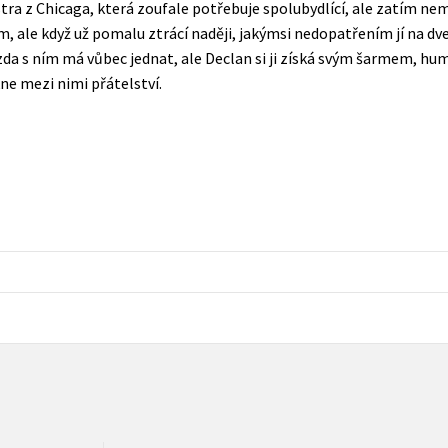
tra z Chicaga, která zoufale potřebuje spolubydlící, ale zatím nemá
Populárně - naučná pro dospělé
m, ale když už pomalu ztrácí naději, jakýmsi nedopatřením jí na dv
Young adult (SK)
Populárně - naučné pro děti
da s ním má vůbec jednat, ale Declan si ji získá svým šarmem, hum
Zahraniční literatura
ne mezi nimi přátelství.
Předškoláci
Zdraví a životní styl
Příroda a zahrada
šechny tituly