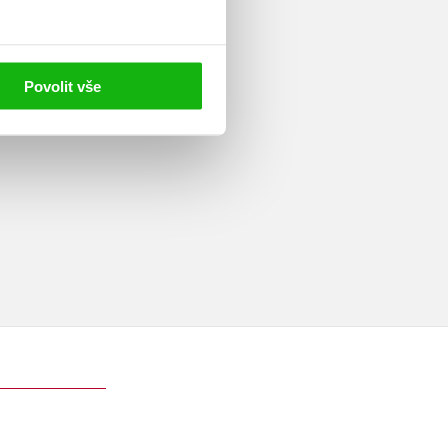
pe se několik let živila coby
fesi, aby se mohla více
taršími bratry. Ráda čte romány
mobil píše se svou kamarádkou a
Povolit vše
ví s rodinou a přáteli. Se