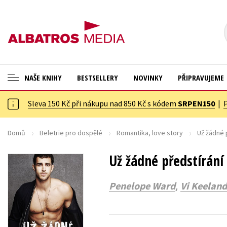
NAŠE KNIHY
BESTSELLERY
NOVINKY
PŘIPRAVUJEME
Sleva 150 Kč při nákupu nad 850 Kč s kódem
SRPEN150
|
ANGLICKÉ KNIHY -20 %
Cestování
VÝPRODEJ -70 %
Dárkové publikace
Domů
Beletrie pro dospělé
Romantika, love story
Už žádné 
KNIHY S DÁRKEM
Dárkové zboží
Už žádné předstírání
ASTERIX S DÁRKEM
Digitální fotografie
,
Penelope Ward
Vi Keeland
🎁DÁRKOVÉ PUBLIKACE
Esoterika a duchovní svět
✉️ DÁRKOVÉ POUKAZY
Historie a military
Hobby