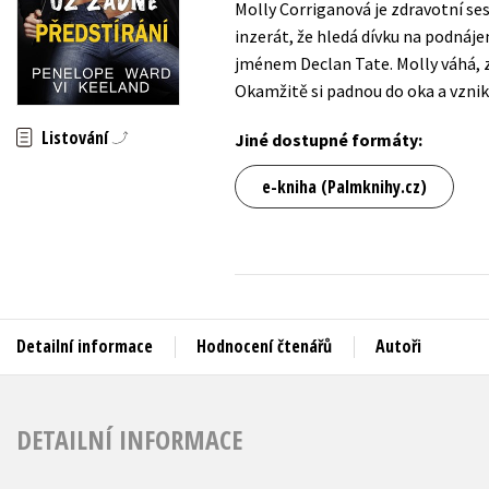
Molly Corriganová je zdravotní ses
Auto - moto
inzerát, že hledá dívku na podnáje
Jazyky
Beletrie pro děti
jménem Declan Tate. Molly váhá, z
Kalendáře
Okamžitě si padnou do oka a vznik
Beletrie pro dospělé
Kariéra a osobní rozvoj
Byznys a ekonomie
Listování
Jiné dostupné formáty:
Komiks
e-kniha (Palmknihy.cz)
V
Detailní informace
Hodnocení čtenářů
Autoři
DETAILNÍ INFORMACE