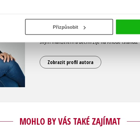
Journal dokonce dosáhla na první místo. Penelo
moderátorka televizních zpráv, než změnila pro
věnovat své rodině. Vyrostla v Bostonu s pěti s
ze žánru new adult, miluje kávu, často si přes 
Přizpůsobit
občasnou spoluautorkou Vi Keeland a víkendy trá
svým manželem a dětmi žije na Rhode Islandu.
Zobrazit profil autora
MOHLO BY VÁS TAKÉ ZAJÍMAT