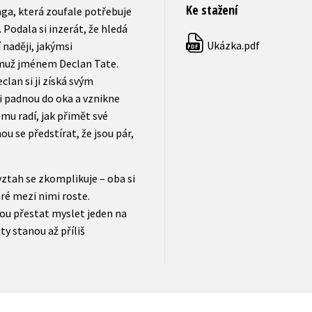
Ke stažení
aga, která zoufale potřebuje
 Podala si inzerát, že hledá
Ukázka.pdf
 naději, jakýmsi
PDF
 muž jménem Declan Tate.
clan si ji získá svým
 padnou do oka a vznikne
ému radí, jak přimět své
ou se předstírat, že jsou pár,
 vztah se zkomplikuje – oba si
ré mezi nimi roste.
ou přestat myslet jeden na
ty stanou až příliš