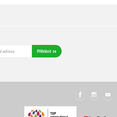
Přihlásit se
á adresa