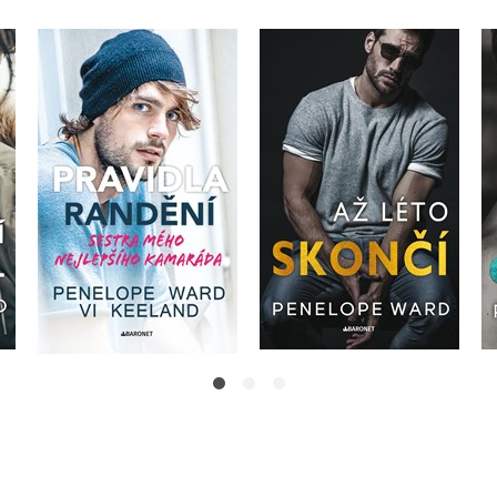
Pravidla randění -
el
Sestra mého
Až léto skončí
nejlepšího kamaráda
Penelope Ward
Penelope Ward
Do košíku
Do košíku
319 Kč
399 Kč
375 Kč
469 Kč