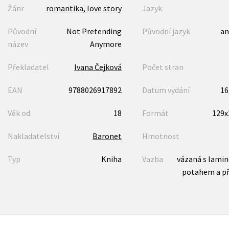
Žánr
romantika, love story
Jazyk
Původní
Not Pretending
Původní jazyk
an
název
Anymore
Překladatel
Ivana Čejková
Počet stran
EAN
9788026917892
Datum vydání
16
Věk od
18
Formát
129
Nakladatelství
Baronet
Hmotnost
Typ
Kniha
Vazba
vázaná s lami
potahem a p