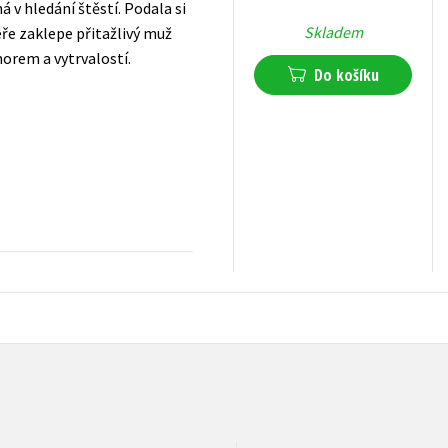
 v hledání štěstí. Podala si
Skladem
eře zaklepe přitažlivý muž
orem a vytrvalostí.
Do košíku
120
Kč
s DPH