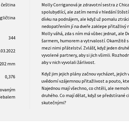
čeština
Molly Corriganová je zdravotní sestra z Chic
spolubydlící, ale zatím nemá v hledání štěstí.
gličtina
dívku na podnájem, ale když už pomalu ztrácí
nedopatřením jí na dveře zaklepe přitažlivý
Molly váhá, zda s ním má vůbec jednat, ale De
344
šarmem, humorem a vytrvalostí. Okamžitě si
mezi nimi přátelství. Zvlášť, když jeden druh
.03.2022
vyvolené partnery, aby si jich všimli. Rozhodn
aby v nich vyvolali žárlivost.
x202 mm
Když jim jejich plány začnou vycházet, jejich
0,376
uvědomí vzájemnou přitažlivost a pouto, kte
Najednou mají všechno, co chtěli, ale nemoh
novaným
druhého. Co mají dělat, když se předstírané ci
řebalem
skutečnými?