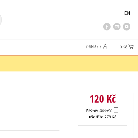
EN
Přihlásit
0 Kč
120 Kč
399 Kč
Běžně
ušetříte 279 Kč