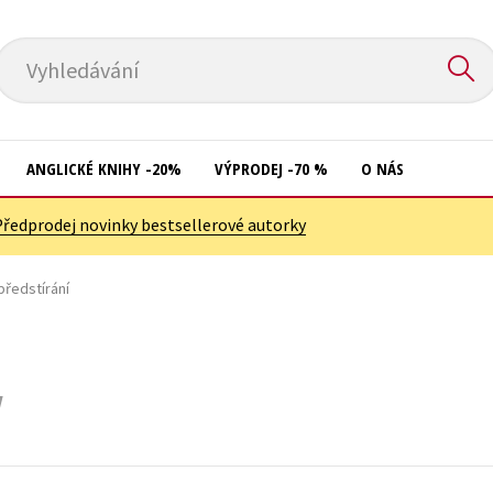
Vyhledávání
ANGLICKÉ KNIHY -20%
VÝPRODEJ -70 %
O NÁS
Předprodej novinky bestsellerové autorky
Přírodní vědy
Křížovky
Společnost, politika
předstírání
Kuchařky
Technika a věda
New Adult
Učebnice
Ostatní
Umění a kultura
Počítače
Výchova a pedagogika
Poezie
Young adult