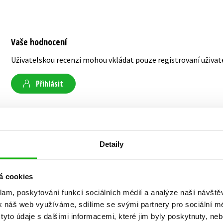
Vaše hodnocení
Uživatelskou recenzi mohou vkládat pouze registrovaní uživat
Přihlásit
AUTOR KNIHY
Detaily
Penelope Ward
á cookies
klam, poskytování funkcí sociálních médií a analýze naší návšt
Penelope Ward patří s miliony prodanými knih
k náš web využíváme, sdílíme se svými partnery pro sociální méd
autorky podle žebříčků New York Times či USA T
yto údaje s dalšími informacemi, které jim byly poskytnuty, neb