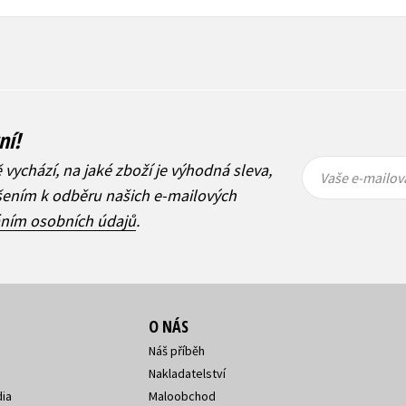
ní!
Vaše e-
Vaše e-
ě vychází, na jaké zboží je výhodná sleva,
mailová
mailová
Vaše e-mailov
adresa
adresa
ášením k odběru našich e-mailových
áním osobních údajů
.
O NÁS
Náš příběh
Nakladatelství
ia
Maloobchod