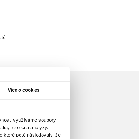
elé
Více o cookies
ěvnosti využíváme soubory
ami mezi nejprodávanější
ia, inzerci a analýzy.
oday, v žebříčku Wall Street
o které poté následovaly, že