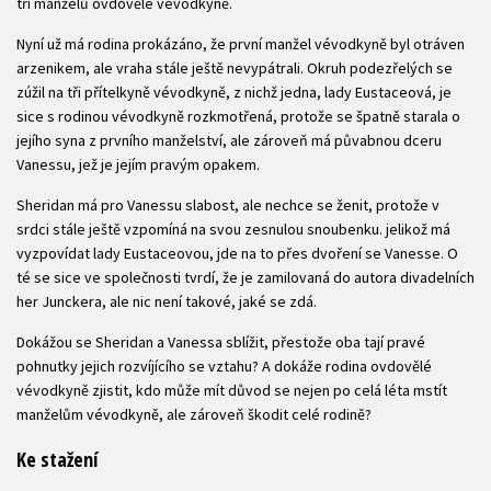
tří manželů ovdovělé vévodkyně.
Nyní už má rodina prokázáno, že první manžel vévodkyně byl otráven
arzenikem, ale vraha stále ještě nevypátrali. Okruh podezřelých se
zúžil na tři přítelkyně vévodkyně, z nichž jedna, lady Eustaceová, je
sice s rodinou vévodkyně rozkmotřená, protože se špatně starala o
jejího syna z prvního manželství, ale zároveň má půvabnou dceru
Vanessu, jež je jejím pravým opakem.
Sheridan má pro Vanessu slabost, ale nechce se ženit, protože v
srdci stále ještě vzpomíná na svou zesnulou snoubenku. jelikož má
vyzpovídat lady Eustaceovou, jde na to přes dvoření se Vanesse. O
té se sice ve společnosti tvrdí, že je zamilovaná do autora divadelních
her Junckera, ale nic není takové, jaké se zdá.
Dokážou se Sheridan a Vanessa sblížit, přestože oba tají pravé
pohnutky jejich rozvíjícího se vztahu? A dokáže rodina ovdovělé
vévodkyně zjistit, kdo může mít důvod se nejen po celá léta mstít
manželům vévodkyně, ale zároveň škodit celé rodině?
Ke stažení