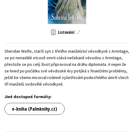
Young adult (SK)
Zahraniční literatura
Zdraví a životní styl
Všechny tituly
Listování
Sheridan Wolfe, starší syn z třetího manželství vévodkyně z Armitage,
se po nenadálé otcově smrti stává nečekaně vévodou z Armitage,
přestože se po celý život připravoval na dráhu diplomata. A nejen že
se hned po počátku své vévdoské éry potýká s finančními problémy,
ještě ke všemu inicioval rodinné vyšetřování podezřelého úmrtí všech
tří manželů ovdovělé vévodkyně.
Jiné dostupné formáty:
e-kniha (Palmknihy.cz)