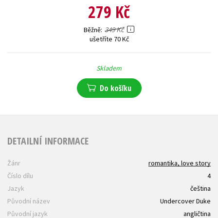
279 Kč
349 Kč
Běžně
ušetříte 70 Kč
Skladem
Do košíku
DETAILNÍ INFORMACE
Žánr
romantika, love story
Číslo dílu
4
Jazyk
čeština
Původní název
Undercover Duke
Původní jazyk
angličtina