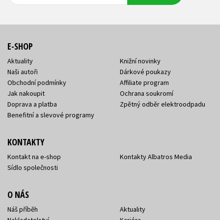
adresa
adresa
E-SHOP
Aktuality
Knižní novinky
Naši autoři
Dárkové poukazy
Obchodní podmínky
Affiliate program
Jak nakoupit
Ochrana soukromí
Doprava a platba
Zpětný odběr elektroodpadu
Benefitní a slevové programy
KONTAKTY
Kontakt na e-shop
Kontakty Albatros Media
Sídlo společnosti
O NÁS
Náš příběh
Aktuality