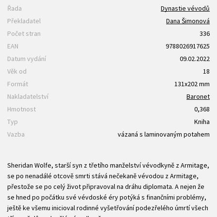
Řada
Dynastie vévodů
Překladatel
Dana Šimonová
Počet stran
336
EAN
9788026917625
Datum vydání
09.02.2022
Věk od
18
Formát
131x202 mm
Nakladatelství
Baronet
Hmotnost
0,368
Typ
Kniha
Vazba
vázaná s laminovaným potahem
Sheridan Wolfe, starší syn z třetího manželství vévodkyně z Armitage,
se po nenadálé otcově smrti stává nečekaně vévodou z Armitage,
přestože se po celý život připravoval na dráhu diplomata. A nejen že
se hned po počátku své vévdoské éry potýká s finančními problémy,
ještě ke všemu inicioval rodinné vyšetřování podezřelého úmrtí všech