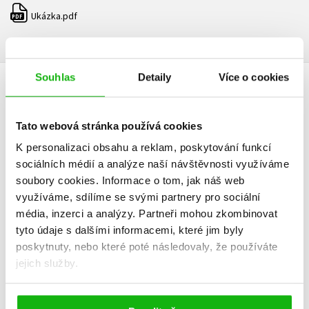
Ukázka.pdf
PDF
Souhlas
Detaily
Více o cookies
DALŠÍ TITULY Z ŘADY "DYNASTIE VÉVODŮ"
Tato webová stránka používá cookies
K personalizaci obsahu a reklam, poskytování funkcí
sociálních médií a analýze naší návštěvnosti využíváme
Kdo by si chtěl brát
soubory cookies.
Informace o tom, jak náš web
vévodu
využíváme, sdílíme se svými partnery pro sociální
Sabrina Jeffries
média, inzerci a analýzy.
Partneři mohou zkombinovat
tyto údaje s dalšími informacemi, které jim byly
poskytnuty, nebo které poté následovaly, že používáte
jejich služby.
Do košíku