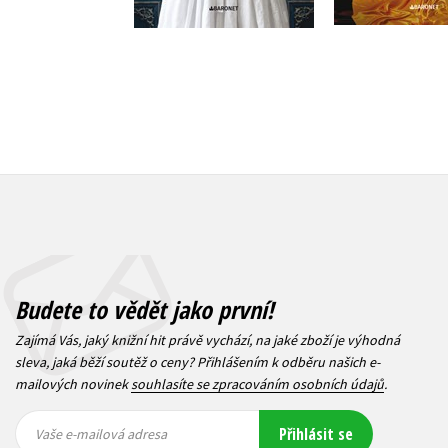
Budete to vědět jako první!
Zajímá Vás, jaký knižní hit právě vychází, na jaké zboží je výhodná
sleva, jaká běží soutěž o ceny? Přihlášením k odběru našich e-
mailových novinek
souhlasíte se zpracováním osobních údajů
.
Vaše e-
Vaše e-
Přihlásit se
mailová
mailová
Vaše e-mailová adresa