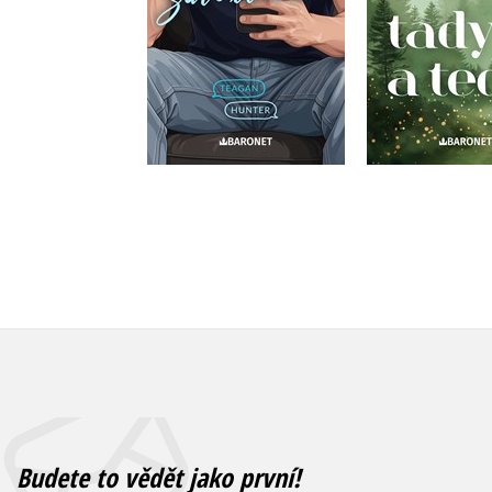
Do košík
Do košíku
375 Kč
4
319 Kč
399 Kč
Budete to vědět jako první!