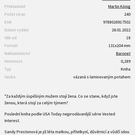
Překladatel
Martin König
Počet stran
240
EAN
9788026917502
Datum vydání
26.01.2022
Věk od
18
Formát
131x204 mm
Nakladatelství
Baronet
Hmotnost
0,289
Typ
Kniha
Vazba
vázaná s laminovaným potahem
"Za každým úspěšným mužem stojí žena. Co se stane, když jste
ženou, která stojí za celým týmem?
Poslední kniha podle USA Today nejprodávanější série Vested
Interest.
Sandy Prestonová je již léta matkou, přítelkyní, důvěrnicí a vůdčí silou