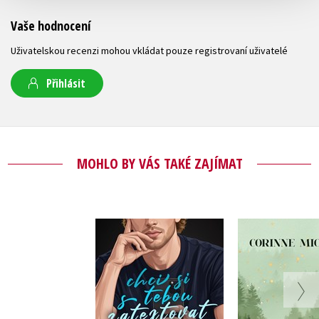
Vaše hodnocení
Uživatelskou recenzi mohou vkládat pouze registrovaní uživatelé
Přihlásit
MOHLO BY VÁS TAKÉ ZAJÍMAT
Chci si s tebou
Tady a
zatextovat
Corinne Mi
Teagan Hunter