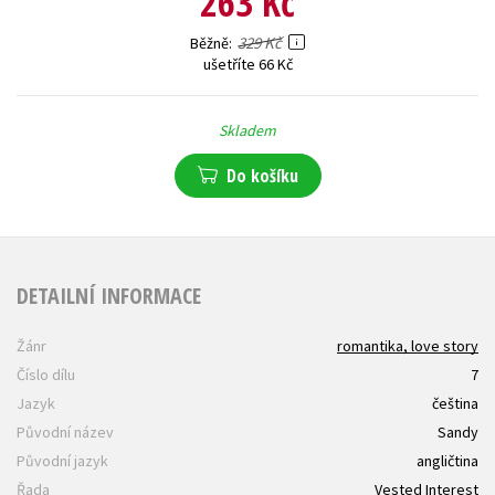
263 Kč
329 Kč
Běžně
ušetříte 66 Kč
Skladem
Do košíku
DETAILNÍ INFORMACE
Žánr
romantika, love story
Číslo dílu
7
Jazyk
čeština
Původní název
Sandy
Původní jazyk
angličtina
Řada
Vested Interest