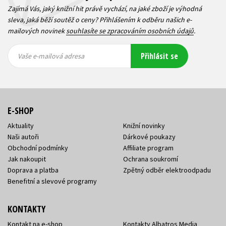
Zajímá Vás, jaký knižní hit právě vychází, na jaké zboží je výhodná
sleva, jaká běží soutěž o ceny? Přihlášením k odběru našich e-
mailových novinek
souhlasíte se zpracováním osobních údajů
.
Vaše e-
Vaše e-
Přihlásit se
mailová
mailová
Vaše e-mailová adresa
adresa
adresa
E-SHOP
Aktuality
Knižní novinky
Naši autoři
Dárkové poukazy
Obchodní podmínky
Affiliate program
Jak nakoupit
Ochrana soukromí
Doprava a platba
Zpětný odběr elektroodpadu
Benefitní a slevové programy
KONTAKTY
Kontakt na e-shop
Kontakty Albatros Media