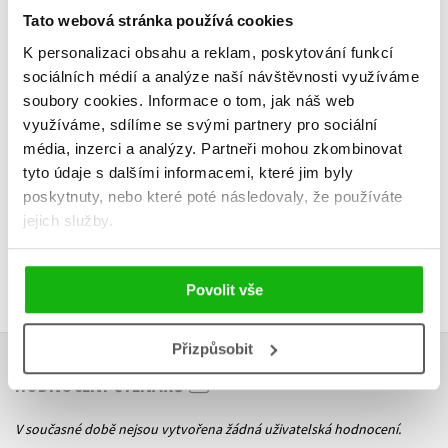
Tato webová stránka používá cookies
K personalizaci obsahu a reklam, poskytování funkcí
sociálních médií a analýze naší návštěvnosti využíváme
Do košík
soubory cookies.
Informace o tom, jak náš web
Do košíku
využíváme, sdílíme se svými partnery pro sociální
319 Kč
3
295 Kč
369 Kč
média, inzerci a analýzy.
Partneři mohou zkombinovat
tyto údaje s dalšími informacemi, které jim byly
poskytnuty, nebo které poté následovaly, že používáte
jejich služby.
Povolit vše
Přizpůsobit
HODNOCENÍ ČTENÁŘŮ
V současné době nejsou vytvořena žádná uživatelská hodnocení.