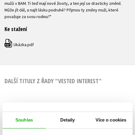
mužů v BAM. Ti teď mají nové životy, a ten její se drasticky změnil.
Může jít dál, a najít lásku podruhé? Přijmou ty změny muži, které
považuje za svou rodinu?"
Ke stažení
Ukázka.pdf
PDF
DALŠÍ TITULY Z ŘADY "VESTED INTEREST"
Aiden
Bentl
Souhlas
Detaily
Více o cookies
Melanie Moreland
Melanie M