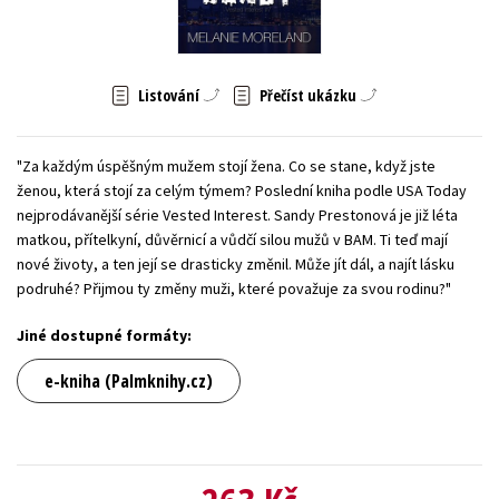
Young adult (SK)
Zahraniční literatura
Zdraví a životní styl
Všechny tituly
Listování
Přečíst ukázku
"Za každým úspěšným mužem stojí žena. Co se stane, když jste
ženou, která stojí za celým týmem? Poslední kniha podle USA Today
nejprodávanější série Vested Interest. Sandy Prestonová je již léta
matkou, přítelkyní, důvěrnicí a vůdčí silou mužů v BAM. Ti teď mají
nové životy, a ten její se drasticky změnil. Může jít dál, a najít lásku
podruhé? Přijmou ty změny muži, které považuje za svou rodinu?"
Jiné dostupné formáty:
e-kniha (Palmknihy.cz)