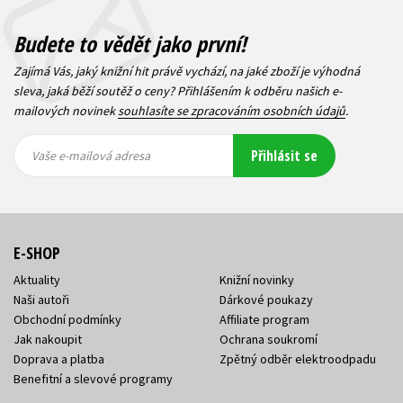
Budete to vědět jako první!
Zajímá Vás, jaký knižní hit právě vychází, na jaké zboží je výhodná
sleva, jaká běží soutěž o ceny? Přihlášením k odběru našich e-
mailových novinek
souhlasíte se zpracováním osobních údajů
.
Vaše e-
Vaše e-
Přihlásit se
mailová
mailová
Vaše e-mailová adresa
adresa
adresa
E-SHOP
Aktuality
Knižní novinky
Naši autoři
Dárkové poukazy
Obchodní podmínky
Affiliate program
Jak nakoupit
Ochrana soukromí
Doprava a platba
Zpětný odběr elektroodpadu
Benefitní a slevové programy