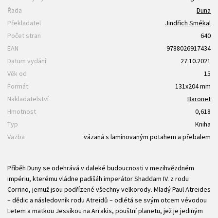
Řada
Duna
Překladatel
Jindřich Smékal
Počet stran
640
EAN
9788026917434
Datum vydání
27.10.2021
Věk od
15
Formát
131x204 mm
Nakladatelství
Baronet
Hmotnost
0,618
Typ
Kniha
Vazba
vázaná s laminovaným potahem a přebalem
Příběh Duny se odehrává v daleké budoucnosti v mezihvězdném
impériu, kterému vládne padišáh imperátor Shaddam IV. z rodu
Corrino, jemuž jsou podřízené všechny velkorody. Mladý Paul Atreides
– dědic a následovník rodu Atreidů – odlétá se svým otcem vévodou
Letem a matkou Jessikou na Arrakis, pouštní planetu, jež je jediným