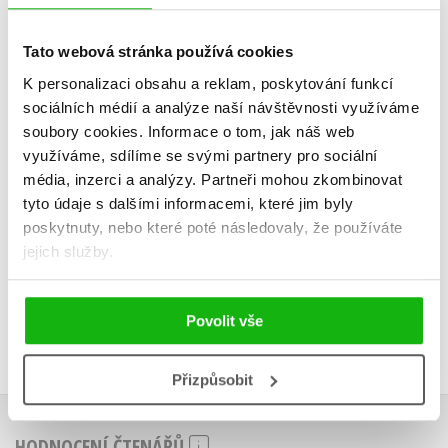
Kapitula: Duna
Kacíři 
Frank Herbert
Frank He
Tato webová stránka používá cookies
K personalizaci obsahu a reklam, poskytování funkcí
sociálních médií a analýze naší návštěvnosti využíváme
soubory cookies.
Informace o tom, jak náš web
využíváme, sdílíme se svými partnery pro sociální
Do košíku
Do košík
média, inzerci a analýzy.
Partneři mohou zkombinovat
439 Kč
439 Kč
549 Kč
5
tyto údaje s dalšími informacemi, které jim byly
poskytnuty, nebo které poté následovaly, že používáte
jejich služby.
Povolit vše
Přizpůsobit
HODNOCENÍ ČTENÁŘŮ