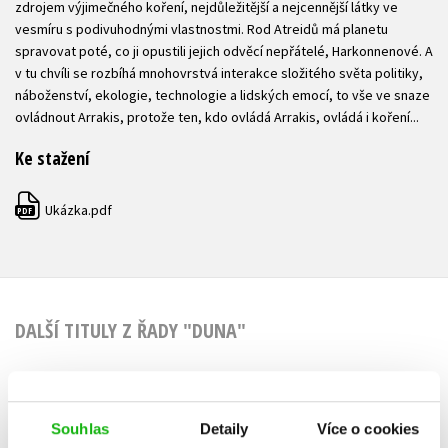
zdrojem výjimečného koření, nejdůležitější a nejcennější látky ve
vesmíru s podivuhodnými vlastnostmi. Rod Atreidů má planetu
spravovat poté, co ji opustili jejich odvěcí nepřátelé, Harkonnenové. A
v tu chvíli se rozbíhá mnohovrstvá interakce složitého světa politiky,
náboženství, ekologie, technologie a lidských emocí, to vše ve snaze
ovládnout Arrakis, protože ten, kdo ovládá Arrakis, ovládá i koření...
Ke stažení
Ukázka.pdf
PDF
DALŠÍ TITULY Z ŘADY "DUNA"
Souhlas
Detaily
Více o cookies