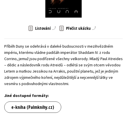
Young adult (SK)
Zahraniční literatura
Zdraví a životní styl
Všechny tituly
Listování
Přečíst ukázku
Příběh Duny se odehrává v daleké budoucnosti v mezihvězdném
impériu, kterému vládne padišáh imperátor Shaddam IV. z rodu
Corrino, jemuž jsou podřízené všechny velkorody. Mladý Paul Atreides
– dědic a následovník rodu Atreidů – odlétá se svým otcem vévodou
Letem a matkou Jessikou na Arrakis, pouštní planetu, jež je jediným
zdrojem výjimečného koření, nejdůležitější a nejcennější látky ve
vesmíru s podivuhodnými vlastnostmi.
Jiné dostupné formáty:
e-kniha (Palmknihy.cz)