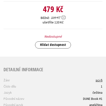
479 Kč
599 Kč
Běžně
ušetříte 120 Kč
Nedostupné
Hlídat dostupnost
DETAILNÍ INFORMACE
Žánr
sci-fi
Číslo dílu
1
Jazyk
čeština
Původní název
DUNE Book #1
Původní jazyk
angličtina