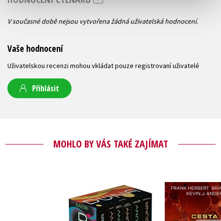
V současné době nejsou vytvořena žádná uživatelská hodnocení.
Vaše hodnocení
Uživatelskou recenzi mohou vkládat pouze registrovaní uživatelé
Přihlásit
MOHLO BY VÁS TAKÉ ZAJÍMAT
Cesta k
Duna - box
Frank He
Frank Herbert