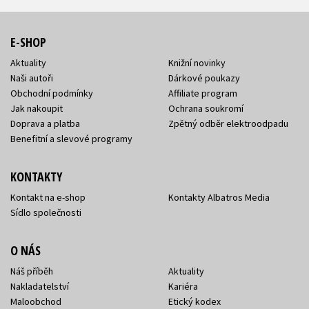
E-SHOP
Aktuality
Knižní novinky
Naši autoři
Dárkové poukazy
Obchodní podmínky
Affiliate program
Jak nakoupit
Ochrana soukromí
Doprava a platba
Zpětný odběr elektroodpadu
Benefitní a slevové programy
KONTAKTY
Kontakt na e-shop
Kontakty Albatros Media
Sídlo společnosti
O NÁS
Náš příběh
Aktuality
Nakladatelství
Kariéra
Maloobchod
Etický kodex