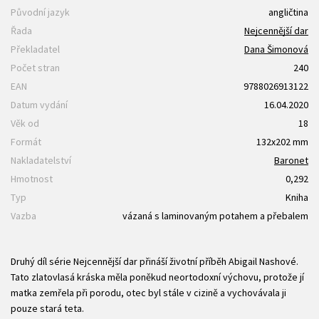
Původní jazyk
angličtina
Řada
Nejcennější dar
Překladatel
Dana Šimonová
Počet stran
240
EAN
9788026913122
Datum vydání
16.04.2020
Věk od
18
Formát
132x202 mm
Nakladatelství
Baronet
Hmotnost
0,292
Typ
Kniha
Vazba
vázaná s laminovaným potahem a přebalem
Druhý díl série Nejcennější dar přináší životní příběh Abigail Nashové.
Tato zlatovlasá kráska měla poněkud neortodoxní výchovu, protože jí
matka zemřela při porodu, otec byl stále v cizině a vychovávala ji
pouze stará teta.