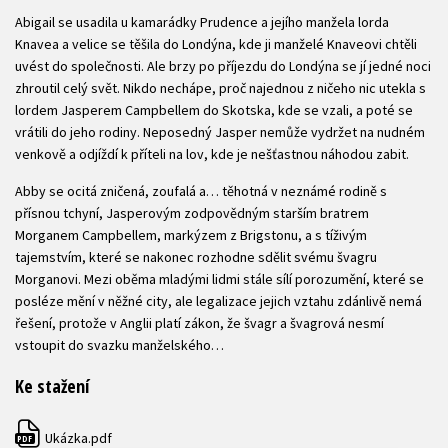
Abigail se usadila u kamarádky Prudence a jejího manžela lorda
Knavea a velice se těšila do Londýna, kde ji manželé Knaveovi chtěli
uvést do společnosti. Ale brzy po příjezdu do Londýna se jí jedné noci
zhroutil celý svět. Nikdo nechápe, proč najednou z ničeho nic utekla s
lordem Jasperem Campbellem do Skotska, kde se vzali, a poté se
vrátili do jeho rodiny. Neposedný Jasper nemůže vydržet na nudném
venkově a odjíždí k příteli na lov, kde je nešťastnou náhodou zabit.
Abby se ocitá zničená, zoufalá a… těhotná v neznámé rodině s
přísnou tchyní, Jasperovým zodpovědným starším bratrem
Morganem Campbellem, markýzem z Brigstonu, a s tíživým
tajemstvím, které se nakonec rozhodne sdělit svému švagru
Morganovi. Mezi oběma mladými lidmi stále sílí porozumění, které se
posléze mění v něžné city, ale legalizace jejich vztahu zdánlivě nemá
řešení, protože v Anglii platí zákon, že švagr a švagrová nesmí
vstoupit do svazku manželského…
Ke stažení
Ukázka.pdf
PDF