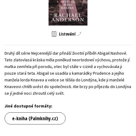
Young adult (SK)
Zahraniční literatura
Zdraví a životní styl
Všechny tituly
Listování
Druhý díl série Nejcennější dar přináší životní příběh Abigail Nashové.
Tato zlatovlasá kráska měla poněkud neortodoxní výchovu, protože jí
matka zemřela při porodu, otec byl stále v cizině a vychovávala ji
pouze stará teta. Abigail se usadila u kamarádky Prudence a jejího
manžela lorda Knavea a velice se těšila do Londýna, kde ji manželé
Knaveovi chtěli uvést do společnosti. Ale brzy po příjezdu do Londýna
se jí jedné noci zhroutil celý svět.
Jiné dostupné formáty:
e-kniha (Palmknihy.cz)