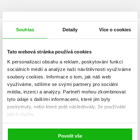
Souhlas
Detaily
Více o cookies
DALŠÍ TITULY Z ŘADY "NEJCENNĚJŠÍ DAR"
Tato webová stránka používá cookies
K personalizaci obsahu a reklam, poskytování funkcí
Snoubenec mé
sociálních médií a analýze naší návštěvnosti využíváme
sestry
soubory cookies.
Informace o tom, jak náš web
Rachael Anderson
využíváme, sdílíme se svými partnery pro sociální
média, inzerci a analýzy.
Partneři mohou zkombinovat
tyto údaje s dalšími informacemi, které jim byly
poskytnuty, nebo které poté následovaly, že používáte
jejich služby.
Do košíku
Povolit vše
223 Kč
279 Kč