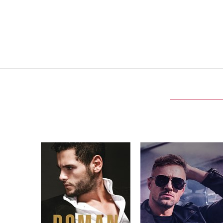
Roman
Zvýšit rychlost
Melanie Moreland
Melanie Moreland