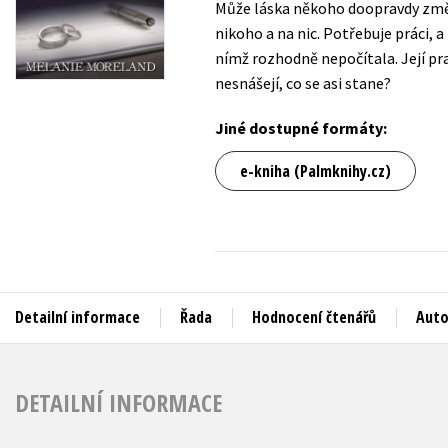
Může láska někoho doopravdy změni
Auto - moto
nikoho a na nic. Potřebuje práci, 
Jazyky
Beletrie pro děti
nímž rozhodně nepočítala. Její pra
Kalendáře
nesnášejí, co se asi stane?
Beletrie pro dospělé
Kariéra a osobní rozvoj
Byznys a ekonomie
Jiné dostupné formáty:
Komiks
e-kniha (Palmknihy.cz)
V
Detailní informace
Řada
Hodnocení čtenářů
Auto
DETAILNÍ INFORMACE