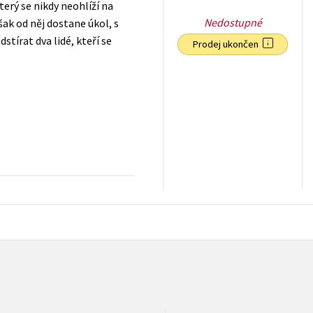
erý se nikdy neohlíží na
Nedostupné
ak od něj dostane úkol, s
tírat dva lidé, kteří se
Prodej ukončen
263
Kč
s DPH