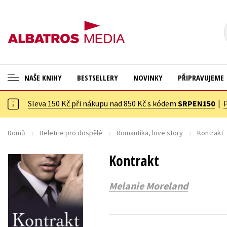
NAŠE KNIHY
BESTSELLERY
NOVINKY
PŘIPRAVUJEME
Sleva 150 Kč při nákupu nad 850 Kč s kódem
SRPEN150
|
ANGLICKÉ KNIHY -20 %
Cestování
VÝPRODEJ -70 %
Dárkové publikace
Domů
Beletrie pro dospělé
Romantika, love story
Kontrakt
KNIHY S DÁRKEM
Dárkové zboží
Kontrakt
ASTERIX S DÁRKEM
Digitální fotografie
Melanie Moreland
🎁DÁRKOVÉ PUBLIKACE
Esoterika a duchovní svět
✉️ DÁRKOVÉ POUKAZY
Historie a military
Hobby