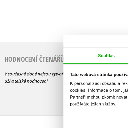
Souhlas
HODNOCENÍ ČTENÁŘŮ
V současné době nejsou vytvořena žádná
Tato webová stránka použív
uživatelská hodnocení.
K personalizaci obsahu a re
cookies.
Informace o tom, ja
Partneři mohou zkombinovat t
používáte jejich služby.