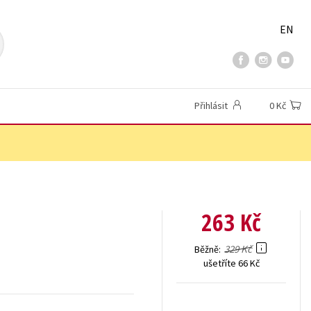
EN
Přihlásit
0 Kč
263 Kč
329 Kč
Běžně
ušetříte 66 Kč