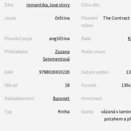
Žánr
romantika, love story
Číslo dílu
Jazyk
čeština
Původní
The Contract
název
Původní jazyk
angličtina
Řada
K
Překladatel
Zuzana
Počet stran
Selementová
EAN
9788026910220
Datum vydání
13
Věk od
18
Formát
130
Nakladatelství
Baronet
Hmotnost
Typ
Kniha
Vazba
vázaná s lami
potahem a p