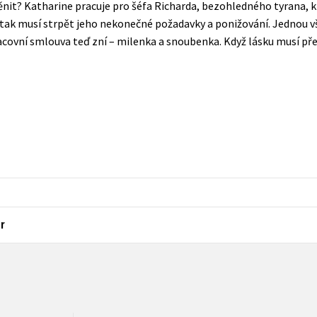
t? Katharine pracuje pro šéfa Richarda, bezohledného tyrana, kt
Populárně - naučná pro dospělé
a tak musí strpět jeho nekonečné požadavky a ponižování. Jednou vš
Young adult (SK)
Populárně - naučné pro děti
covní smlouva teď zní – milenka a snoubenka. Když lásku musí předs
Zahraniční literatura
Předškoláci
Zdraví a životní styl
Příroda a zahrada
šechny tituly
r