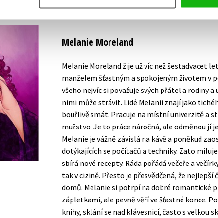
Melanie Moreland
Melanie Moreland žije už víc než šestadvacet l
manželem šťastným a spokojeným životem v pok
všeho nejvíc si považuje svých přátel a rodiny a 
nimi může strávit. Lidé Melanii znají jako tiché
bouřlivě smát. Pracuje na místní univerzitě a s
mužstvo. Je to práce náročná, ale odměnou jí je 
Melanie je vážně závislá na kávě a poněkud zaos
dotýkajících se počítačů a techniky. Zato miluj
sbírá nové recepty. Ráda pořádá večeře a večírk
tak v cizině. Přesto je přesvědčená, že nejlepší 
domů. Melanie si potrpí na dobré romantické př
zápletkami, ale pevně věří ve šťastné konce. P
knihy, sklání se nad klávesnicí, často s velkou sk