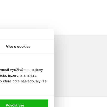
Více o cookies
ěvnosti využíváme soubory
elé
ia, inzerci a analýzy.
o které poté následovaly, že
Povolit vše