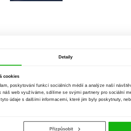
Detaily
Vaše hodnocení
á cookies
klam, poskytování funkcí sociálních médií a analýze naší návšt
Uživatelskou recenzi mohou vkládat pouze registrovaní uživat
k náš web využíváme, sdílíme se svými partnery pro sociální méd
yto údaje s dalšími informacemi, které jim byly poskytnuty, neb
Přihlásit
AUTOR KNIHY
Přizpůsobit