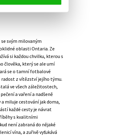
et se svým milovaným
lidné oblasti Ontaria. Ze
užívá si každou chvilku, kterou s
ho člověka, který se ale umí
tará se o tamní fotbalové
radost z vítězství jejího týmu.
talá ve všech záležitostech,
e pečení a vaření a nadšeně
y a miluje cestování jak doma,
částí každé cesty je návrat
íběhy s kvalitními
okud není zabraná do nějaké
lenicí vína, a zuřivě vyťukává