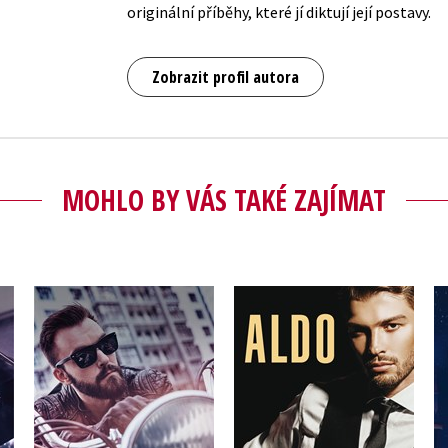
originální příběhy, které jí diktují její postavy.
Zobrazit profil autora
MOHLO BY VÁS TAKÉ ZAJÍMAT
Aldo
Nebezpečná rychlost
Melanie Moreland
Melanie Moreland