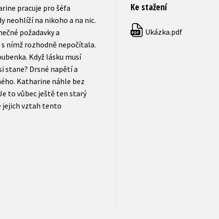
Ke stažení
ine pracuje pro šéfa
 neohlíží na nikoho a na nic.
Ukázka.pdf
onečné požadavky a
PDF
, s nímž rozhodně nepočítala.
oubenka. Když lásku musí
asi stane? Drsné napětí a
ného. Katharine náhle bez
e to vůbec ještě ten starý
e jejich vztah tento