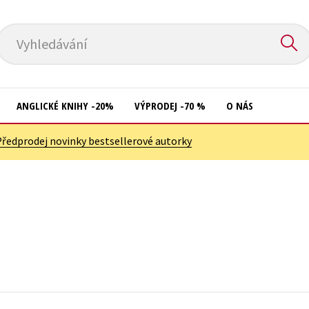
Vyhledávání
ANGLICKÉ KNIHY -20%
VÝPRODEJ -70 %
O NÁS
Předprodej novinky bestsellerové autorky
Přírodní vědy
Křížovky
Společnost, politika
Kuchařky
Technika a věda
New Adult
Učebnice
Ostatní
Umění a kultura
Počítače
Výchova a pedagogika
Poezie
Young adult