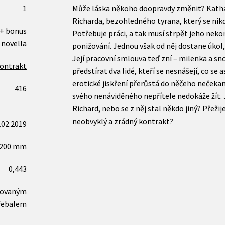
1
Může láska někoho doopravdy změnit? Kathar
Richarda, bezohledného tyrana, který se nikdy
 + bonus
Potřebuje práci, a tak musí strpět jeho nek
novella
ponižování. Jednou však od něj dostane úkol
Její pracovní smlouva teď zní – milenka a sn
ontrakt
předstírat dva lidé, kteří se nesnášejí, co se 
erotické jiskření přerůstá do něčeho nečeka
416
svého nenáviděného nepřítele nedokáže žít. J
Richard, nebo se z něj stal někdo jiný? Přežij
neobvyklý a zrádný kontrakt?
.02.2019
x200 mm
0,443
novaným
řebalem