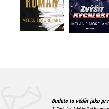
Do košíku
Do košíku
359 Kč
449 Kč
359 Kč
449 Kč
Budete to vědět jako prv
Zajímá Vás, jaký knižní hit práv