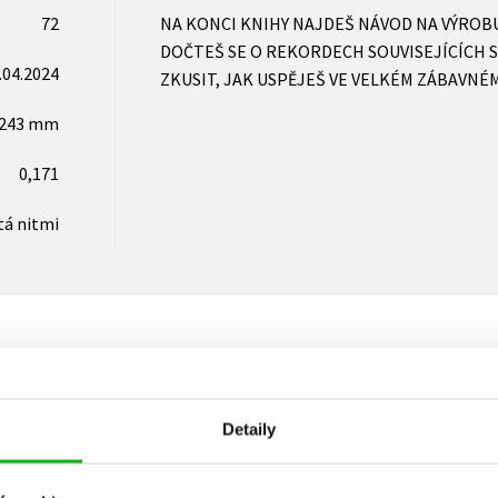
72
NA KONCI KNIHY NAJDEŠ NÁVOD NA VÝRO
DOČTEŠ SE O REKORDECH SOUVISEJÍCÍCH S
.04.2024
ZKUSIT, JAK USPĚJEŠ VE VELKÉM ZÁBAVNÉM
x243 mm
0,171
tá nitmi
Vaše hodnocení
Detaily
Uživatelskou recenzi mohou vkládat pouze registrovaní uživat