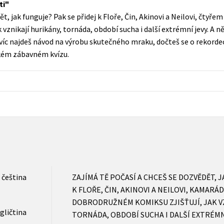
ti
Populárně - naučná pro dospělé
ět, jak funguje? Pak se přidej k Floře, Čin, Akinovi a Neilovi, čty
Young adult (SK)
Populárně - naučné pro děti
vznikají hurikány, tornáda, období sucha i další extrémní jevy. A n
Zahraniční literatura
navíc najdeš návod na výrobu skutečného mraku, dočteš se o rekorde
Předškoláci
elkém zábavném kvízu.
Zdraví a životní styl
Příroda a zahrada
šechny tituly
čeština
ZAJÍMÁ TĚ POČASÍ A CHCEŠ SE DOZVĚDĚT, J
K FLOŘE, ČIN, AKINOVI A NEILOVI, KAMARÁ
DOBRODRUŽNÉM KOMIKSU ZJIŠŤUJÍ, JAK V
gličtina
TORNÁDA, OBDOBÍ SUCHA I DALŠÍ EXTRÉMNÍ