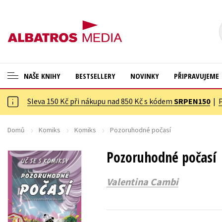
NAŠE KNIHY
BESTSELLERY
NOVINKY
PŘIPRAVUJEME
Sleva 150 Kč při nákupu nad 850 Kč s kódem
SRPEN150
|
ANGLICKÉ KNIHY -20 %
Cestování
VÝPRODEJ -70 %
Dárkové publikace
Domů
Komiks
Komiks
Pozoruhodné počasí
KNIHY S DÁRKEM
Dárkové zboží
Pozoruhodné počasí
ASTERIX S DÁRKEM
Digitální fotografie
Valentina Cambi
🎁DÁRKOVÉ PUBLIKACE
Esoterika a duchovní svět
✉️ DÁRKOVÉ POUKAZY
Historie a military
Hobby