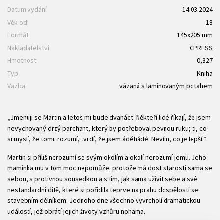
Datum vydání
14.03.2024
Věk od
18
Formát
145x205 mm
Nakladatelství
CPRESS
Hmotnost
0,327
Typ
Kniha
Vazba
vázaná s laminovaným potahem
„Jmenuji se Martin a letos mi bude dvanáct. Někteří lidé říkají, že jsem
nevychovaný drzý parchant, který by potřeboval pevnou ruku; ti, co
si myslí, že tomu rozumí, tvrdí, že jsem ádéhádé. Nevím, co je lepší.“
Martin si příliš nerozumí se svým okolím a okolí nerozumí jemu. Jeho
maminka mu v tom moc nepomůže, protože má dost starostí sama se
sebou, s protivnou sousedkou a s tím, jak sama uživit sebe a své
nestandardní dítě, které si pořídila teprve na prahu dospělosti se
stavebním dělníkem. Jednoho dne všechno vyvrcholí dramatickou
událostí, jež obrátí jejich životy vzhůru nohama.