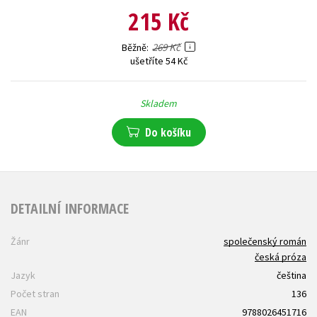
215 Kč
269 Kč
Běžně
ušetříte 54 Kč
Skladem
Do košíku
DETAILNÍ INFORMACE
Žánr
společenský román
česká próza
Jazyk
čeština
Počet stran
136
EAN
9788026451716