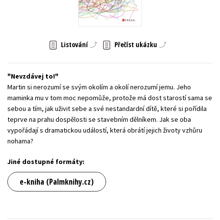
Young adult (SK)
Zahraniční literatura
Zdraví a životní styl
Všechny tituly
Listování
Přečíst ukázku
Nevzdávej to!
Martin si nerozumí se svým okolím a okolí nerozumí jemu. Jeho
maminka mu v tom moc nepomůže, protože má dost starostí sama se
sebou a tím, jak uživit sebe a své nestandardní dítě, které si pořídila
teprve na prahu dospělosti se stavebním dělníkem. Jak se oba
vypořádají s dramatickou událostí, která obrátí jejich životy vzhůru
nohama?
Jiné dostupné formáty:
e-kniha (Palmknihy.cz)