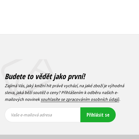
Budete to vědět jako první!
Zajímá Vás, jaký knižní hit právě vychází, na jaké zboží je výhodná
sleva, jaká běží soutěž o ceny? Přihlášením k odběru našich e-
mailových novinek
souhlasíte se zpracováním osobních údajů
.
Vaše e-
Vaše e-
Přihlásit se
mailová
mailová
Vaše e-mailová adresa
adresa
adresa