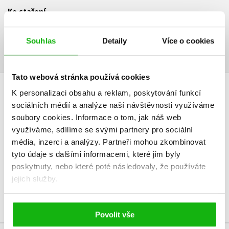
Ke stažení
Ukázka.pdf
PDF
Souhlas
Detaily
Více o cookies
Tato webová stránka používá cookies
K personalizaci obsahu a reklam, poskytování funkcí
HODNOCENÍ ČTENÁŘŮ
sociálních médií a analýze naší návštěvnosti využíváme
soubory cookies.
Informace o tom, jak náš web
V současné době nejsou vytvořena žádná uživatelská hodnocení.
využíváme, sdílíme se svými partnery pro sociální
média, inzerci a analýzy.
Partneři mohou zkombinovat
Vaše hodnocení
tyto údaje s dalšími informacemi, které jim byly
poskytnuty, nebo které poté následovaly, že používáte
Uživatelskou recenzi mohou vkládat pouze registrovaní uživatelé
jejich služby.
Přihlásit
Povolit vše