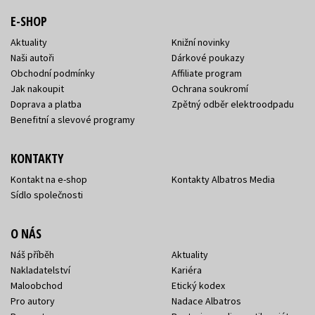
E-SHOP
Aktuality
Knižní novinky
Naši autoři
Dárkové poukazy
Obchodní podmínky
Affiliate program
Jak nakoupit
Ochrana soukromí
Doprava a platba
Zpětný odběr elektroodpadu
Benefitní a slevové programy
KONTAKTY
Kontakt na e-shop
Kontakty Albatros Media
Sídlo společnosti
O NÁS
Náš příběh
Aktuality
Nakladatelství
Kariéra
Maloobchod
Etický kodex
Pro autory
Nadace Albatros