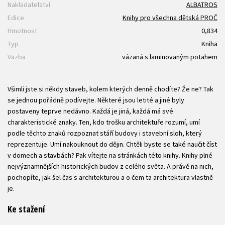
Nakladatelství
ALBATROS
Edice
Knihy pro všechna dětská PROČ
Hmotnost
0,834
Typ
Kniha
Vazba
vázaná s laminovaným potahem
Všimli jste si někdy staveb, kolem kterých denně chodíte? Že ne? Tak
se jednou pořádně podívejte. Některé jsou letité a jiné byly
postaveny teprve nedávno. Každá je jiná, každá má své
charakteristické znaky. Ten, kdo trošku architektuře rozumí, umí
podle těchto znaků rozpoznat stáří budovy i stavební sloh, který
reprezentuje. Umí nakouknout do dějin. Chtěli byste se také naučit číst
v domech a stavbách? Pak vítejte na stránkách této knihy. Knihy plné
nejvýznamnějších historických budov z celého světa. A právě na nich,
pochopíte, jak šel čas s architekturou a o čem ta architektura vlastně
je.
Ke stažení