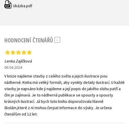
Ukázka.pdf
PDF
HODNOCENÍ ČTENÁŘŮ
Lenka Zajíčková
06.04.2024
V knize najdeme stavby z celého světa a jejich ilustrace jsou
nádherné. Kniha má veliký formát, aby vynikly detaily ilustrací. U každé
stavby je napsáno kde ji najdeme a její popis do jakého slohu patří a
čím je zajímavá. Je to nádherná publikace se spousty a spousty
krásných ilustrací. Já bych tuto knihu doporučovala hlavně
školám,které z ní mohou čerpat informace do výuky. Je určena
čtenářům od 12 let.