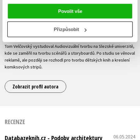
Povolit vše
Přizpůsobit
Tom Velčovský
Tom Velčovský vystudoval Audiovizuální tvorbu na Slezské univerzitě,
kde se zaměřil na tvorbu scénářů a storyboardů. Po studiu se věnoval
reklamě, ale později se rozhodl pro tvorbu dětských knih a kreslení
komiksových stripů.
Zobrazit profil autora
RECENZE
06.05.2024
Databazeknih.cz - Podoby architektury