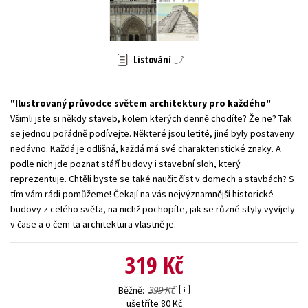
Young adult (SK)
Zahraniční literatura
Zdraví a životní styl
Všechny tituly
Listování
Ilustrovaný průvodce světem architektury pro každého
Všimli jste si někdy staveb, kolem kterých denně chodíte? Že ne? Tak
se jednou pořádně podívejte. Některé jsou letité, jiné byly postaveny
nedávno. Každá je odlišná, každá má své charakteristické znaky. A
podle nich jde poznat stáří budovy i stavební sloh, který
reprezentuje. Chtěli byste se také naučit číst v domech a stavbách? S
tím vám rádi pomůžeme! Čekají na vás nejvýznamnější historické
budovy z celého světa, na nichž pochopíte, jak se různé styly vyvíjely
v čase a o čem ta architektura vlastně je.
319 Kč
399 Kč
Běžně
ušetříte 80 Kč