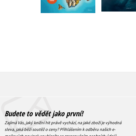
Do košík
Do košíku
263 Kč
3
263 Kč
329 Kč
Budete to vědět jako první!
Zajímá Vás, jaký knižní hit právě vychází, na jaké zboží je výhodná
sleva, jaká běží soutěž o ceny? Přihlášením k odběru našich e-
mailových novinek
souhlasíte se zpracováním osobních údajů
.