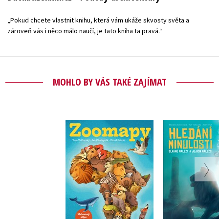
„Pokud chcete vlastnit knihu, která vám ukáže skvosty světa a
zároveň vás i něco málo naučí, je tato kniha ta pravá.“
MOHLO BY VÁS TAKÉ ZAJÍMAT
Zoomapy: Malovaný
Hledání mi
atlas zvířat
,
Štěpánka Se
Tom Velčovský
Tom Velč