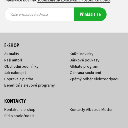
Vaše e-
Vaše e-
Přihlásit se
mailová
mailová
Vaše e-mailová adresa
adresa
adresa
E-SHOP
Aktuality
Knižní novinky
Naši autoři
Dárkové poukazy
Obchodní podmínky
Affiliate program
Jak nakoupit
Ochrana soukromí
Doprava a platba
Zpětný odběr elektroodpadu
Benefitní a slevové programy
KONTAKTY
Kontakt na e-shop
Kontakty Albatros Media
Sídlo společnosti