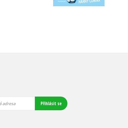
Přihlásit se
á adresa