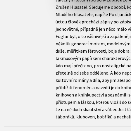
Zrušen Hlasatel. Sledujeme období, k
Mladého hlasatele, napíše Po d junácko
úctou člověk prochází zápisy po zápis
jednovětné, případně jen něco málo vě
Foglar byl, o to vášnivější a zapáleněj
několik generací motem, modelovým 
duše, měřítkem férovosti, boje dobra 
lakmusovým papírkem charakterových
kdo mají přečteno, pro nostaligcké na
zřetelně od sebe odděleno. A kdo nepoz
kultovní romány a díla, aby jim alesp
přiblížili fenomén a navedli je do kni
knihoven a knihkupectví a seznámili 
přístupem a láskou, kterou vložil do sv
že na ně duch skautství a vůbec Jestř
táboráků, kluboven, bobříků a nechali 