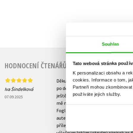
Souhlas
HODNOCENÍ ČTENÁŘŮ
Tato webová stránka použív
K personalizaci obsahu a re
cookies.
Informace o tom, ja
Děkuji Albatros Media za poskytnutí r
Partneři mohou zkombinovat t
po denících Jestřába. Nevím jak dnešn
Iva Šindelková
používáte jejich služby.
ještě to štěstí, že jsem na „foglarovká
07.09.2025
mě nějak minul, v tomto druhém sbor
Foglara z let 1938-41. Dovětek „začíná
autentických zápisků, skic či vzácnýc
příležitost nahlédnout pod pokličku sk
válečným letům i stručný zápisek ze 4.