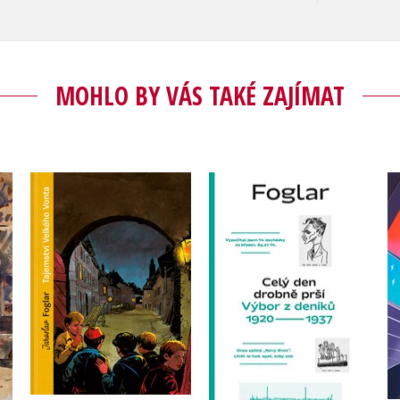
MOHLO BY VÁS TAKÉ ZAJÍMAT
Tajemství Velkého
Celý den drobně prší
Vonta (sběratelské
í)
vydání)
,
Jaroslav Foglar
Jan Šulc
,
Roman Šantora
,
Jaroslav Foglar
Roman Šantora
Do košíku
Do košíku
599 Kč
749 Kč