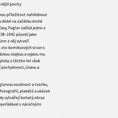
nější pocity.
nou příležitost nahlédnout
 v době na začátku druhé
časy, Foglar zažívá jedno z
1938–1941 působí jako
em z něj vytvoří
s sto komiksových stran s
áckou vlajkou a vyjdou mu
ápisky z těchto let však
ní pochybnosti, únavu a
glarovu osobnost a tvorbu,
fotografií, plakátů a ukázek
dy vytvářejí bohatý obraz
vypořádával s náročnými