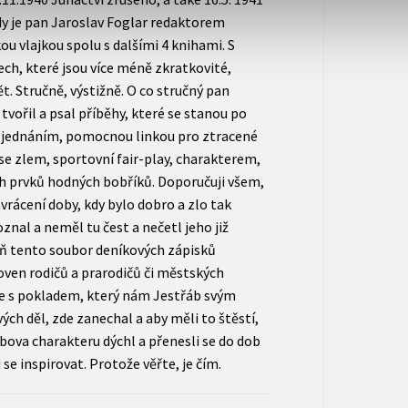
dy je pan Jaroslav Foglar redaktorem
u vlajkou spolu s dalšími 4 knihami. S
ech, které jsou více méně zkratkovité,
t. Stručně, výstižně. O co stručný pan
i tvořil a psal příběhy, které se stanou po
jednáním, pomocnou linkou pro ztracené
se zlem, sportovní fair-play, charakterem,
 prvků hodných bobříků. Doporučuji všem,
vrácení doby, kdy bylo dobro a zlo tak
nal a neměl tu čest a nečetl jeho již
oň tento soubor deníkových zápisků
hoven rodičů a prarodičů či městských
se s pokladem, který nám Jestřáb svým
ých děl, zde zanechal a aby měli to štěstí,
ábova charakteru dýchl a přenesli se do dob
se inspirovat. Protože věřte, je čím.