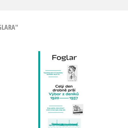
GLARA"
Celý den drobně prší
,
Jaroslav Foglar
Jan Šulc
,
Roman Šantora
Do košíku
599 Kč
749 Kč