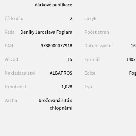
dárkové publikace
Číslo dílu
2
Jazyk
Řada
Deníky Jaroslava Foglara
Počet stran
EAN
9788000077918
Datum vydání
16
Věk od
15
Formát
140
Nakladatelství
ALBATROS
Edice
Fog
Hmotnost
1,028
Typ
Vazba
brožovaná šitá s
chlopněmi