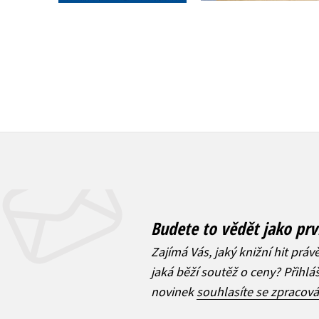
439 Kč
549 Kč
799 Kč
999 Kč
Budete to vědět jako prv
Zajímá Vás, jaký knižní hit práv
jaká běží soutěž o ceny? Přihl
novinek
souhlasíte se zpracov