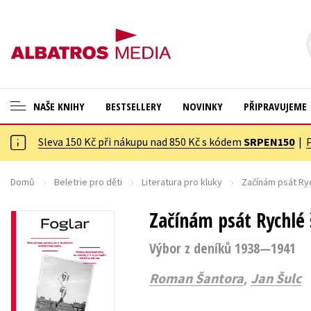
NAŠE KNIHY
BESTSELLERY
NOVINKY
PŘIPRAVUJEME
Sleva 150 Kč při nákupu nad 850 Kč s kódem
SRPEN150
|
ANGLICKÉ KNIHY -20 %
Cestování
VÝPRODEJ -70 %
Dárkové publikace
Domů
Beletrie pro děti
Literatura pro kluky
Začínám psát Ryc
KNIHY S DÁRKEM
Dárkové zboží
Začínám psát Rychlé 
ASTERIX S DÁRKEM
Digitální fotografie
Výbor z deníků 1938—1941
🎁DÁRKOVÉ PUBLIKACE
Esoterika a duchovní svět
,
Roman Šantora
Jan Šulc
✉️ DÁRKOVÉ POUKAZY
Historie a military
Hobby