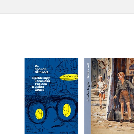
Za oponou Stínadel:
Přístav volá
Rychlé šípy Jaroslava
(sběratelské vydán
Foglara a Jiřího Gruse
,
Jaroslav Foglar
,
Jaroslav Foglar
,
Roman Šantora
Roman Šantora
Jan Hosnedl
Do košíku
Do košíku