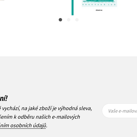
399 Kč
499 Kč
ní!
Vaše e-
Vaše e-
ě vychází, na jaké zboží je výhodná sleva,
mailová
mailová
Vaše e-mailov
adresa
adresa
ášením k odběru našich e-mailových
áním osobních údajů
.