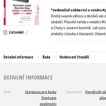
Auto - moto
Jazyky
Jedinečné svědectví o vzniku R
Beletrie pro děti
Druhý svazek výboru z deníků vás z
Kalendáře
Beletrie pro dospělé
období. Působil tehdy v redakci M
Kariéra a osobní rozvoj
a Chaty v Jezerní kotlině. Jak tyto
Byznys a ekonomie
Listování
plakáty i úryvky z časopisů. Objevt
Komiks
V
Detailní informace
Řada
Hodnocení čtenářů
DETAILNÍ INFORMACE
Žánr
literatura pro kluky
Ilustrátor
Památník ná
životopis
pís
osobnosti