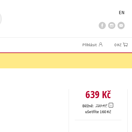
EN
Přihlásit
0 Kč
639 Kč
799 Kč
Běžně
ušetříte 160 Kč