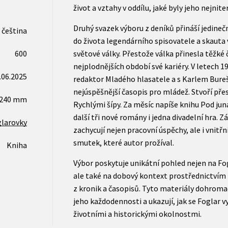
život a vztahy v oddílu, jaké byly jeho nejniter
Druhý svazek výboru z deníků přináší jedineč
čeština
do života legendárního spisovatele a skauta
600
světové války. Přestože válka přinesla těžké 
nejplodnějších období své kariéry. V letech 
.06.2025
redaktor Mladého hlasatele a s Karlem Bureš
nejúspěšnější časopis pro mládež. Stvoří pře
x240 mm
Rychlými šípy. Za měsíc napíše knihu Pod jun
další tři nové romány i jedna divadelní hra. Z
larovky
zachycují nejen pracovní úspěchy, ale i vnitř
smutek, které autor prožíval.
Kniha
Výbor poskytuje unikátní pohled nejen na Fo
ale také na dobový kontext prostřednictvím 
z kronik a časopisů. Tyto materiály dohroma
jeho každodennosti a ukazují, jak se Foglar 
životními a historickými okolnostmi.