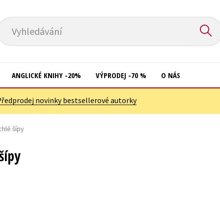
Vyhledávání
ANGLICKÉ KNIHY -20%
VÝPRODEJ -70 %
O NÁS
Předprodej novinky bestsellerové autorky
Přírodní vědy
Křížovky
Společnost, politika
hlé šípy
Kuchařky
Technika a věda
New Adult
šípy
Učebnice
Ostatní
Umění a kultura
Počítače
Výchova a pedagogika
Poezie
Young adult