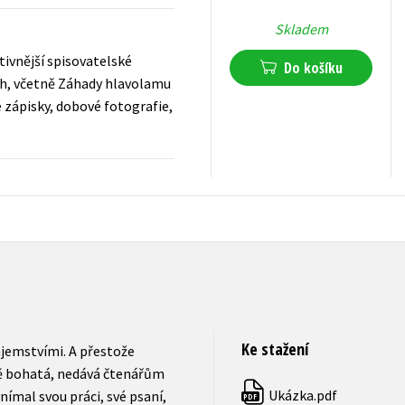
Skladem
tivnější spisovatelské
Do košíku
nih, včetně Záhady hlavolamu
é zápisky, dobové fotografie,
639
Kč
s DPH
Ke stažení
jemstvími. A přestože
rně bohatá, nedává čtenářům
Ukázka.pdf
vnímal svou práci, své psaní,
PDF