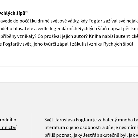
Populárně - naučná pro dospělé
Young adult (SK)
ychlých šípů
Populárně - naučné pro děti
avede do počátku druhé světové války, kdy Foglar zažíval své nejak
Zahraniční literatura
Předškoláci
ladého hlasatele a vedle legendárních Rychlých šípů napsal pět k
Zdraví a životní styl
 příběhy vznikaly? Co prožíval jejich autor? Kniha nabízí autentick
Příroda a zahrada
e Foglarův svět, jeho tvůrčí zápal i zákulisí vzniku Rychlých šípů!
šechny tituly
rodního
Svět Jaroslava Foglara je zahalený mnoha ta
emnictví
literatura o jeho osobnosti a díle je nesmí
příliš poznat, jaký Jestřáb skutečně byl, jak 