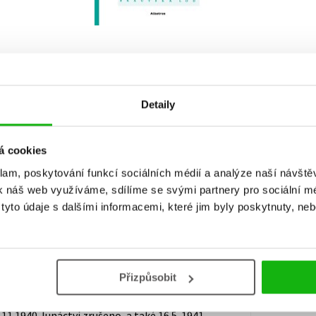
Detaily
á cookies
klam, poskytování funkcí sociálních médií a analýze naší návšt
k náš web využíváme, sdílíme se svými partnery pro sociální méd
ecenzního výtisku. Nostalgickou cestičkou
Vaš
yto údaje s dalšími informacemi, které jim byly poskytnuty, neb
í čerstvé generace, ovšem já jsem měla
Uživ
ch“ vyrostla. První díl. Končící rokem 1937,
regi
níku jsou zmapovány deníky Jaroslava
m psát Rychlé šípy je vše říkající. Kromě
Přizpůsobit
h fotografií máme tedy jedinečnou
autství, schůzek, táborů, ale díky
11.1940 Junáctví zrušeno, a také 16.5. 1941