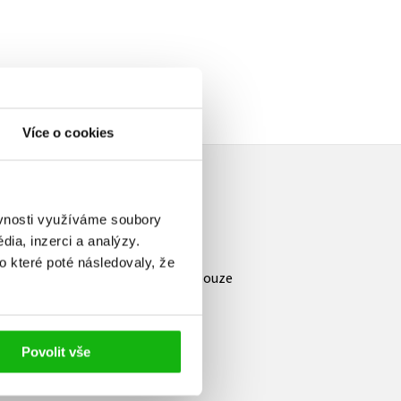
Více o cookies
ěvnosti využíváme soubory
ia, inzerci a analýzy.
e hodnocení
o které poté následovaly, že
atelskou recenzi mohou vkládat pouze
strovaní uživatelé
Přihlásit
Povolit vše