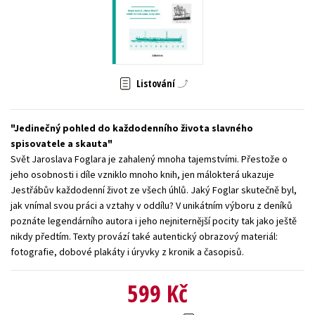
Young adult (SK)
Zahraniční literatura
Zdraví a životní styl
Všechny tituly
Listování
Jedinečný pohled do každodenního života slavného
spisovatele a skauta
Svět Jaroslava Foglara je zahalený mnoha tajemstvími. Přestože o
jeho osobnosti i díle vzniklo mnoho knih, jen málokterá ukazuje
Jestřábův každodenní život ze všech úhlů. Jaký Foglar skutečně byl,
jak vnímal svou práci a vztahy v oddílu? V unikátním výboru z deníků
poznáte legendárního autora i jeho nejniternější pocity tak jako ještě
nikdy předtím. Texty provází také autentický obrazový materiál:
fotografie, dobové plakáty i úryvky z kronik a časopisů.
599 Kč