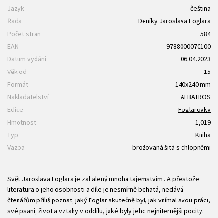
Jazyk
čeština
Řada
Deníky Jaroslava Foglara
Počet stran
584
EAN
9788000070100
Datum vydání
06.04.2023
Věk od
15
Formát
140x240 mm
Nakladatelství
ALBATROS
Edice
Foglarovky
Hmotnost
1,019
Typ
Kniha
Vazba
brožovaná šitá s chlopněmi
Svět Jaroslava Foglara je zahalený mnoha tajemstvími. A přestože
literatura o jeho osobnosti a díle je nesmírně bohatá, nedává
čtenářům příliš poznat, jaký Foglar skutečně byl, jak vnímal svou práci,
své psaní, život a vztahy v oddílu, jaké byly jeho nejniternější pocity.