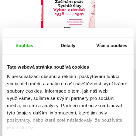
Do košíku
639 Kč
799 Kč
Souhlas
Detaily
Více o cookies
Tato webová stránka používá cookies
K personalizaci obsahu a reklam, poskytování funkcí
sociálních médií a analýze naší návštěvnosti využíváme
HODNOCENÍ ČTENÁŘŮ
soubory cookies.
Informace o tom, jak náš web
využíváme, sdílíme se svými partnery pro sociální
V současné době nejsou vytvořena žádná uživatelská hodnocení.
média, inzerci a analýzy.
Partneři mohou zkombinovat
tyto údaje s dalšími informacemi, které jim byly
Vaše hodnocení
poskytnuty, nebo které poté následovaly, že používáte
Uživatelskou recenzi mohou vkládat pouze registrovaní uživatelé
jejich služby.