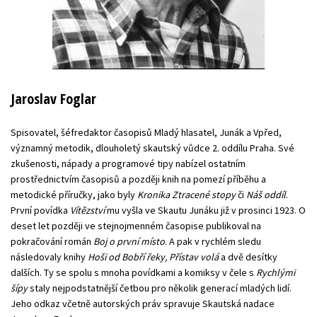
Jaroslav Foglar
Spisovatel, šéfredaktor časopisů Mladý hlasatel, Junák a Vpřed,
významný metodik, dlouholetý skautský vůdce 2. oddílu Praha. Své
zkušenosti, nápady a programové tipy nabízel ostatním
prostřednictvím časopisů a později knih na pomezí příběhu a
metodické příručky, jako byly
Kronika Ztracené stopy
či
Náš oddíl
.
První povídka
Vítězství
mu vyšla ve Skautu Junáku již v prosinci 1923. O
deset let později ve stejnojmenném časopise publikoval na
pokračování román
Boj o první místo
. A pak v rychlém sledu
následovaly knihy
Hoši od Bobří řeky, Přístav volá
a dvě desítky
dalších. Ty se spolu s mnoha povídkami a komiksy v čele s
Rychlými
šípy
staly nejpodstatnější četbou pro několik generací mladých lidí.
Jeho odkaz včetně autorských práv spravuje Skautská nadace