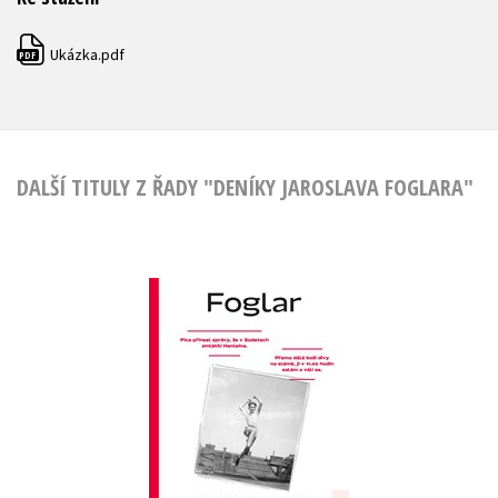
Ukázka.pdf
PDF
DALŠÍ TITULY Z ŘADY "DENÍKY JAROSLAVA FOGLARA"
Začínám psát Rychlé
šípy
Jan Šulc
,
Roman Šantora