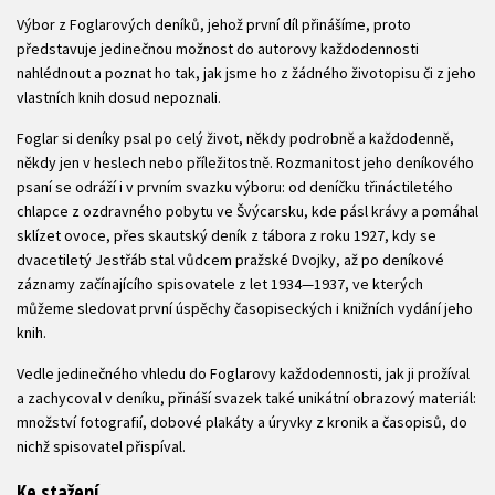
Výbor z Foglarových deníků, jehož první díl přinášíme, proto
představuje jedinečnou možnost do autorovy každodennosti
nahlédnout a poznat ho tak, jak jsme ho z žádného životopisu či z jeho
vlastních knih dosud nepoznali.
Foglar si deníky psal po celý život, někdy podrobně a každodenně,
někdy jen v heslech nebo příležitostně. Rozmanitost jeho deníkového
psaní se odráží i v prvním svazku výboru: od deníčku třináctiletého
chlapce z ozdravného pobytu ve Švýcarsku, kde pásl krávy a pomáhal
sklízet ovoce, přes skautský deník z tábora z roku 1927, kdy se
dvacetiletý Jestřáb stal vůdcem pražské Dvojky, až po deníkové
záznamy začínajícího spisovatele z let 1934—1937, ve kterých
můžeme sledovat první úspěchy časopiseckých i knižních vydání jeho
knih.
Vedle jedinečného vhledu do Foglarovy každodennosti, jak ji prožíval
a zachycoval v deníku, přináší svazek také unikátní obrazový materiál:
množství fotografií, dobové plakáty a úryvky z kronik a časopisů, do
nichž spisovatel přispíval.
Ke stažení