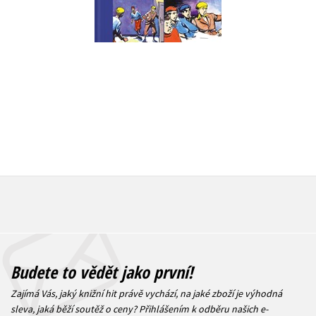
Do košíku
Do košík
399 Kč
499 Kč
319 Kč
3
Budete to vědět jako první!
Zajímá Vás, jaký knižní hit právě vychází, na jaké zboží je výhodná
sleva, jaká běží soutěž o ceny? Přihlášením k odběru našich e-