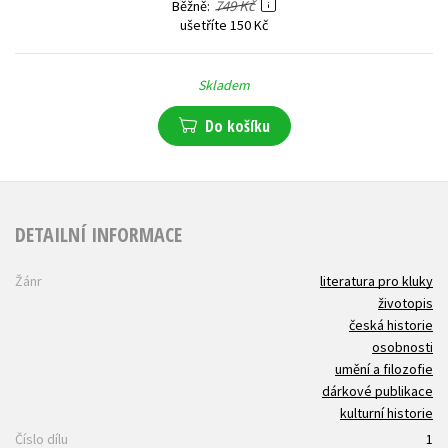
749 Kč
Běžně
ušetříte 150 Kč
Skladem
Do košíku
DETAILNÍ INFORMACE
Žánr
literatura pro kluky
životopis
česká historie
osobnosti
umění a filozofie
dárkové publikace
kulturní historie
Číslo dílu
1