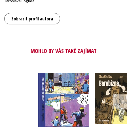
Jaroslava Foglara.
Zobrazit profil autora
MOHLO BY VÁS TAKÉ ZAJÍMAT
Barabi
Záhada hlavolamu
(audioknih
(sběratelské vydání)
,
Lucie Hla
Jaroslav Foglar
Jaroslav 