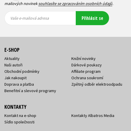
mailových novinek
souhlasíte se zpracováním osobních údajů
.
Vaše e-
Vaše e-
Přihlásit se
mailová
mailová
Vaše e-mailová adresa
adresa
adresa
E-SHOP
Aktuality
Knižní novinky
Naši autoři
Dárkové poukazy
Obchodní podmínky
Affiliate program
Jak nakoupit
Ochrana soukromí
Doprava a platba
Zpětný odběr elektroodpadu
Benefitní a slevové programy
KONTAKTY
Kontakt na e-shop
Kontakty Albatros Media
Sídlo společnosti