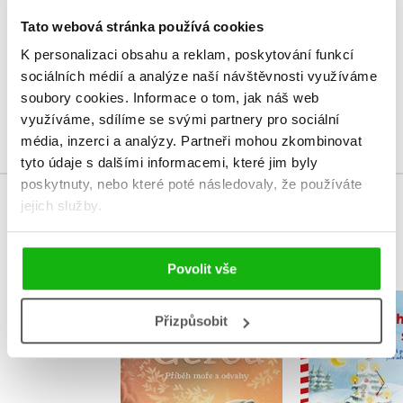
Tato webová stránka používá cookies
Vaše hodnocení
K personalizaci obsahu a reklam, poskytování funkcí
sociálních médií a analýze naší návštěvnosti využíváme
Uživatelskou recenzi mohou vkládat pouze registrovaní uživatelé
soubory cookies.
Informace o tom, jak náš web
Přihlásit
využíváme, sdílíme se svými partnery pro sociální
média, inzerci a analýzy.
Partneři mohou zkombinovat
tyto údaje s dalšími informacemi, které jim byly
poskytnuty, nebo které poté následovaly, že používáte
jejich služby.
MOHLO BY VÁS TAKÉ ZAJÍMAT
Povolit vše
Gerda: Příběh moře
Příběhy vá
Přizpůsobit
a odvahy
skřít
Adrián Macho
Ingrid U