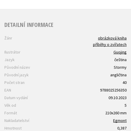
DETAILNÍ INFORMACE
Žánr
obrázková kniha
příběhy o zvířatech
Ilustrátor
Guojing
Jazyk
čeština
Původní název
Stormy
Původní jazyk
angličtina
Počet stran
40
EAN
9788025256350
Datum vydání
09.10.2023
Věk od
5
Formát
210x260 mm
Nakladatelství
Egmont
Hmotnost
0,387