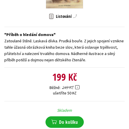
Young adult (SK)
Zahraniční literatura
Zdraví a životní styl
Listování
Všechny tituly
Příběh o hledání domova
Zatoulané štěně. Laskavá dívka. Prudká bouře. Z jejich spojení vznikne
tahle úžasná obrázková kniha beze slov, která oslavuje trpělivost,
přátelství a nalezení trvalého domova. Nádherné ilustrace a silný
příběh potěší a dojmou nejen dětského čtenáře.
199 Kč
249 Kč
Běžně
ušetříte 50 Kč
Skladem
Do košíku