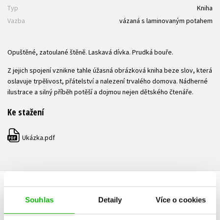
Typ
Kniha
Vazba
vázaná s laminovaným potahem
Opuštěné, zatoulané štěně. Laskavá dívka. Prudká bouře.
Z jejich spojení vznikne tahle úžasná obrázková kniha beze slov, která
oslavuje trpělivost, přátelství a nalezení trvalého domova. Nádherné
ilustrace a silný příběh potěší a dojmou nejen dětského čtenáře.
Ke stažení
Ukázka.pdf
PDF
HODNOCENÍ ČTENÁŘŮ
Souhlas
Detaily
Více o cookies
V současné době nejsou vytvořena žádná uživatelská hodnocení.