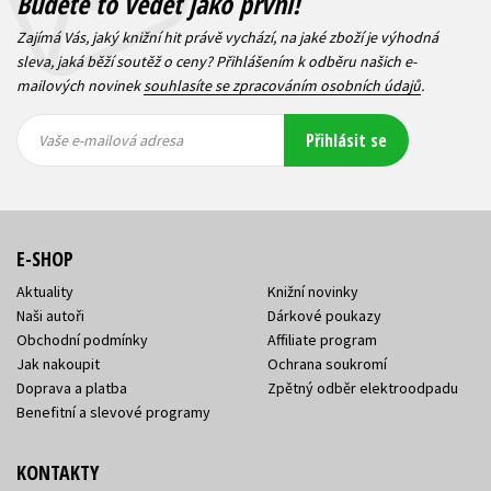
Budete to vědět jako první!
Zajímá Vás, jaký knižní hit právě vychází, na jaké zboží je výhodná
sleva, jaká běží soutěž o ceny? Přihlášením k odběru našich e-
mailových novinek
souhlasíte se zpracováním osobních údajů
.
Vaše e-
Vaše e-
Přihlásit se
mailová
mailová
Vaše e-mailová adresa
adresa
adresa
E-SHOP
Aktuality
Knižní novinky
Naši autoři
Dárkové poukazy
Obchodní podmínky
Affiliate program
Jak nakoupit
Ochrana soukromí
Doprava a platba
Zpětný odběr elektroodpadu
Benefitní a slevové programy
KONTAKTY