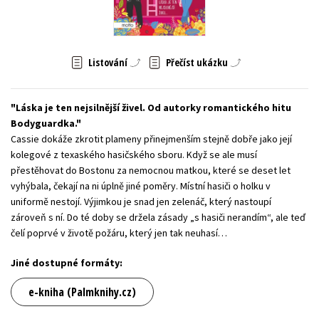
Young adult (SK)
Zahraniční literatura
Zdraví a životní styl
Všechny tituly
Listování
Přečíst ukázku
Láska je ten nejsilnější živel. Od autorky romantického hitu
Bodyguardka.
Cassie dokáže zkrotit plameny přinejmenším stejně dobře jako její
kolegové z texaského hasičského sboru. Když se ale musí
přestěhovat do Bostonu za nemocnou matkou, které se deset let
vyhýbala, čekají na ni úplně jiné poměry. Místní hasiči o holku v
uniformě nestojí. Výjimkou je snad jen zelenáč, který nastoupí
zároveň s ní. Do té doby se držela zásady „s hasiči nerandím“, ale teď
čelí poprvé v životě požáru, který jen tak neuhasí…
Jiné dostupné formáty:
e-kniha (Palmknihy.cz)