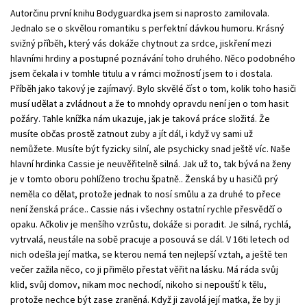
Autorčinu první knihu Bodyguardka jsem si naprosto zamilovala.
Jednalo se o skvělou romantiku s perfektní dávkou humoru. Krásný
svižný příběh, který vás dokáže chytnout za srdce, jiskření mezi
hlavními hrdiny a postupné poznávání toho druhého. Něco podobného
jsem čekala i v tomhle titulu a v rámci možností jsem to i dostala.
Příběh jako takový je zajímavý. Bylo skvělé číst o tom, kolik toho hasiči
musí udělat a zvládnout a že to mnohdy opravdu není jen o tom hasit
požáry. Tahle knížka nám ukazuje, jak je taková práce složitá. Že
musíte občas prostě zatnout zuby a jít dál, i když vy sami už
nemůžete. Musíte být fyzicky silní, ale psychicky snad ještě víc. Naše
hlavní hrdinka Cassie je neuvěřitelně silná. Jak už to, tak bývá na ženy
je v tomto oboru pohlíženo trochu špatně.. Ženská by u hasičů prý
neměla co dělat, protože jednak to nosí smůlu a za druhé to přece
není ženská práce.. Cassie nás i všechny ostatní rychle přesvědčí o
opaku. Ačkoliv je menšího vzrůstu, dokáže si poradit. Je silná, rychlá,
vytrvalá, neustále na sobě pracuje a posouvá se dál. V 16ti letech od
nich odešla její matka, se kterou nemá ten nejlepší vztah, a ještě ten
večer zažila něco, co ji přimělo přestat věřit na lásku. Má ráda svůj
klid, svůj domov, nikam moc nechodí, nikoho si nepouští k tělu,
protože nechce být zase zraněná. Když ji zavolá její matka, že by ji