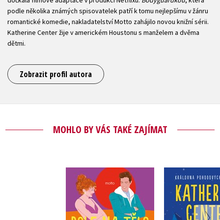
dočkala filmové adaptace v produkci Netflixu.
Bodyguardkou
, která
podle několika známých spisovatelek patří k tomu nejlepšímu v žánru
romantické komedie, nakladatelství Motto zahájilo novou knižní sérii.
Katherine Center žije v americkém Houstonu s manželem a dvěma
dětmi.
Zobrazit profil autora
MOHLO BY VÁS TAKÉ ZAJÍMAT
Role na tělo
Tvář l
Katherine Center
Katherine 