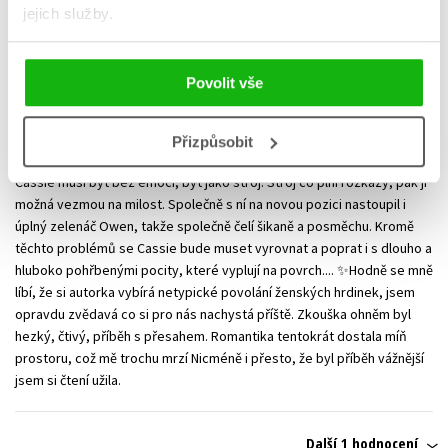
nakonec přivedlo k hasičům, kde pracuje jako záchranář. Její
jejich služby.
stereotypní život se jednoho dne převrátí vzhůru nohama, když jí
zavolá matka s kterou se dlouhá léta neviděla. Sdělí ji, že je nemocná
a prosí ji o dočasnou výpomoc. Navíc ji po jedné nepovedené akci,
Povolit vše
čeká pravděpodobně místo povýšení vyhazov, nakonec je na vlastní
žádost přeložena k hasičům poblíž domu své nemocné matky. Na
nové základně se, ale potýká s nepřijetím. Chlapi na místní stanici mají
Přizpůsobit
předsudky vůči ženám, prohlašují, že ženská-hasič je peklo! A tak
Cassie musí být bez emocí, být jako stroj. Stroj co plní rozkazy, pak ji
možná vezmou na milost. Společně s ní na novou pozici nastoupil i
úplný zelenáč Owen, takže společně čelí šikaně a posměchu. Kromě
těchto problémů se Cassie bude muset vyrovnat a poprat i s dlouho a
hluboko pohřbenými pocity, které vyplují na povrch.... ✨Hodně se mně
líbí, že si autorka vybírá netypické povolání ženských hrdinek, jsem
opravdu zvědavá co si pro nás nachystá příště. Zkouška ohněm byl
hezký, čtivý, příběh s přesahem. Romantika tentokrát dostala míň
prostoru, což mě trochu mrzí Nicméně i přesto, že byl příběh vážnější
jsem si čtení užila.
Další 1 hodnocení