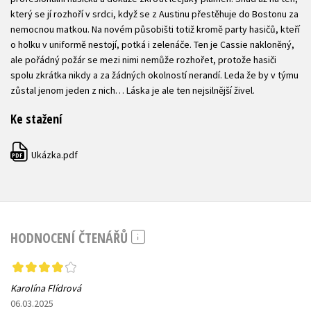
který se jí rozhoří v srdci, když se z Austinu přestěhuje do Bostonu za
nemocnou matkou. Na novém působišti totiž kromě party hasičů, kteří
o holku v uniformě nestojí, potká i zelenáče. Ten je Cassie nakloněný,
ale pořádný požár se mezi nimi nemůže rozhořet, protože hasiči
spolu zkrátka nikdy a za žádných okolností nerandí. Leda že by v týmu
zůstal jenom jeden z nich… Láska je ale ten nejsilnější živel.
Ke stažení
Ukázka.pdf
PDF
HODNOCENÍ ČTENÁŘŮ
Karolína Flídrová
06.03.2025