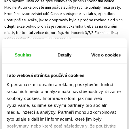
kdo myslet. Jinak co se týče celkového příběhu hodnotím velice
kladině. Autorka prostě umí psát a stránky rychle ubíhaly mezi prsty.
Kromě znovuotevírání citů Cassie sledujeme i vztah s její matkou.
Postupně se ukáže, jak to doopravdy bylo a proč se rozhodla od nich
odejít.Takže pokud pro vás je romantická linka třeba až na druhém
místě, tento titul velice doporučuji. Hodnocení: 3,7/5 Za knihu děkuji
nakladatelství Albatros. IG: @strana394
Souhlas
Detaily
Více o cookies
Blanka Příkaská
22.09.2024
Tato webová stránka používá cookies
Mé druhé setkání s autorkou Katherine Center a opět jsem spokojená.
K personalizaci obsahu a reklam, poskytování funkcí
Bodyguardka byla super oddechovka, čtivě napsáno, kombinace
sociálních médií a analýze naší návštěvnosti využíváme
humoru a romantiky mě bavila. Proto jsem neváhala ani minutu a
soubory cookies.
Informace o tom, jak náš web
pustila jsem se s chutí do čtení nové knihy Zkouška ohněm. Autorka si
využíváme, sdílíme se svými partnery pro sociální
vybírá do svých příběhů netradiční povolání pro ženy, tentokrát je to
povolání hasičky. ✨Hlavní hrdinka Cassie jako malá chtěla být
média, inzerci a analýzy.
Partneři mohou zkombinovat
Zoubkovou vílou 😁 ale jako dospělá se nakonec stala profesionální
tyto údaje s dalšími informacemi, které jim byly
hasičkou. Miluje totiž medicínu a zachraňování lidí, a právě to ji
poskytnuty, nebo které poté následovaly, že používáte