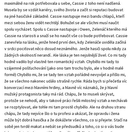
maximálně na rok potřebovala u sebe, Cassie z toho není nadšená.
Musela by se vzdát kariéry, svého života a začít si reputaci budovat
na jiné hasičské základně. Cassie nastupuje mezi bandu chlapů, kteří
mezi sebou ženu vidět nechtějí. Bohužel se ale všichni musí naučit
spolu vycházet. Spolu s Cassie nastupuje i Owen, Zelenáč kterého má
Cassie na starosti a snaží se ho naučit vše co bude potřebovat. Cassie
zanevřela na lásku, jenže hned první den, kdy Zelenáče uviděla začíná
v srdci pociťovat něco dosud neznámého. Jenže hasiči spolu nikdy za
žádných okolností nerandí.. Ale láska je ten nejsilnější živel. Co mi tady
hodně vadilo byl vlastně ten romantický vztah. Chybělo mi tady to
vzájemné pošťuchování (jako ono tam trochu bylo, ale v hodně malé
formě) Chybělo mi, že se tady ten vztah pořádně nevyvíjel a přišlo mi,
že se všechno nakonec událo strašně rychle. Ráda bych si přečetla víc
konverzací mezi hlavními hrdiny, a hlavně víc náznaků, že ji hlavní
mužský protagonista taky má rád. Chápu, že to museli skrývat,
protože se nehodí, aby v takové práci řešili milostný vztah a nechávali
se rozptylovat, ale tohle mi tam prostě chybělo. Ale na druhou stranu
chápu, že tady nejvíce šlo o tu profesi a ukázat, že opravdu i žena
může být dobrá hasička a že dokážete všechno, co si přejete. Stačí na
sobě jen tvrdě makat a nebát se předsudků a toho, co si o vás bude