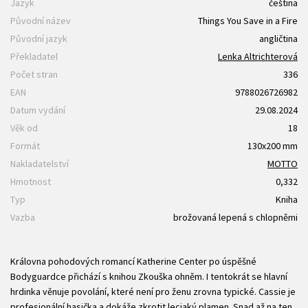
Jazyk
čeština
Původní název
Things You Save in a Fire
Původní jazyk
angličtina
Překladatel
Lenka Altrichterová
Počet stran
336
EAN
9788026726982
Datum vydání
29.08.2024
Věk od
18
Formát
130x200 mm
Nakladatelství
MOTTO
Hmotnost
0,332
Typ
Kniha
Vazba
brožovaná lepená s chlopněmi
Královna pohodových romancí Katherine Center po úspěšné
Bodyguardce přichází s knihou Zkouška ohněm. I tentokrát se hlavní
hrdinka věnuje povolání, které není pro ženu zrovna typické. Cassie je
profesionální hasička a dokáže zkrotit lecjaký plamen. Snad až na ten,