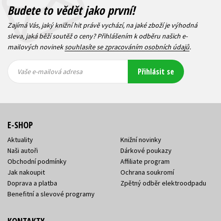
Budete to vědět jako první!
Zajímá Vás, jaký knižní hit právě vychází, na jaké zboží je výhodná
sleva, jaká běží soutěž o ceny? Přihlášením k odběru našich e-
mailových novinek
souhlasíte se zpracováním osobních údajů
.
Vaše e-
Vaše e-
Přihlásit se
mailová
mailová
Vaše e-mailová adresa
adresa
adresa
E-SHOP
Aktuality
Knižní novinky
Naši autoři
Dárkové poukazy
Obchodní podmínky
Affiliate program
Jak nakoupit
Ochrana soukromí
Doprava a platba
Zpětný odběr elektroodpadu
Benefitní a slevové programy