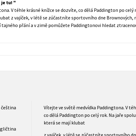
je tu!
Populárně - naučná pro dospělé
ona. V téhle krásné knížce se dozvíte, co dělá Paddington po celý r
Young adult (SK)
Populárně - naučné pro děti
klubat z vajíček, v létě se zúčastníte sportovního dne Brownových
Zahraniční literatura
ní tajného přání a v zimě pomůžete Paddingtonovi hledat ztracenou 
Předškoláci
Zdraví a životní styl
Příroda a zahrada
šechny tituly
čeština
Vítejte ve světě medvídka Paddingtona. V téh
co dělá Paddington po celý rok. Na jaře spolu
která se mají klubat
gličtina
z vajíček, v létě se zúčastníte sportovního 