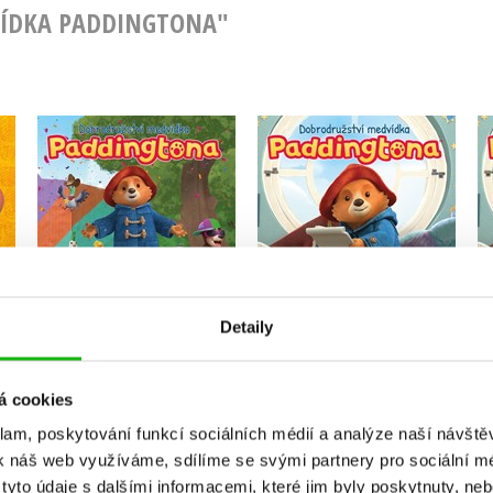
DVÍDKA PADDINGTONA"
Dobrodružství
Dobrodružství
ona
medvídka Paddingtona
medvídka Paddingtona
- Druhá knížka
- První knížka pohádek
pohádek
Kolektiv
Kolektiv
Detaily
Do košíku
Do košíku
215 Kč
215 Kč
á cookies
269 Kč
269 Kč
klam, poskytování funkcí sociálních médií a analýze naší návšt
k náš web využíváme, sdílíme se svými partnery pro sociální méd
yto údaje s dalšími informacemi, které jim byly poskytnuty, neb