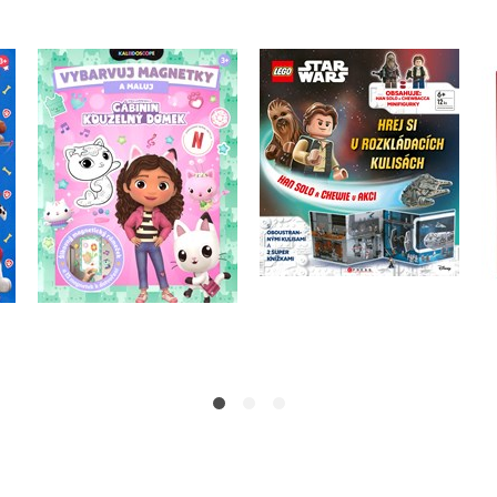
Gábinin kouzelný
LEGO® Star Wars™
-
domek - Vybarvuj
Han Solo a Chewie v
y
magnetky
akci
Kolektiv
Kolektiv
Do košíku
Do košíku
183 Kč
319 Kč
229 Kč
399 Kč