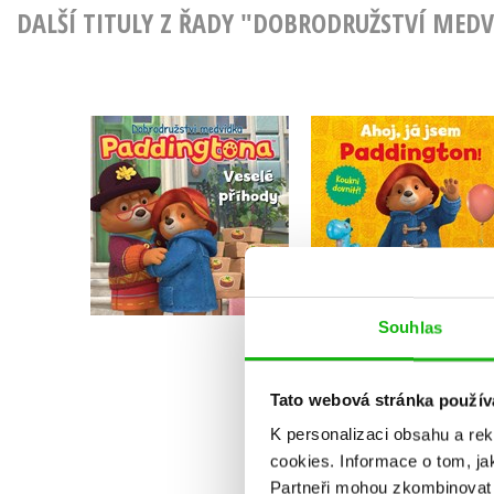
DALŠÍ TITULY Z ŘADY "DOBRODRUŽSTVÍ ME
Dobrodružství
Dobrodružství
medvídka Paddingt
medvídka Paddingtona
- Ahoj, já jsem
- Veselé příhody
Paddington!
Kolektiv
Kolektiv
Souhlas
Do košíku
Do košíku
215 Kč
269 Kč
239 Kč
Tato webová stránka použív
299 Kč
K personalizaci obsahu a re
cookies.
Informace o tom, ja
Partneři mohou zkombinovat t