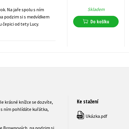
Skladem
ok. Na jaře spolu s ním
, na podzim si s medvídkem
Do košíku
čepici od tety Lucy.
239
Kč
s DPH
Ke stažení
le krásné knížce se dozvíte,
 s ním pohlídáte kuřátka,
Ukázka.pdf
PDF
dne Brownových, na podzim si