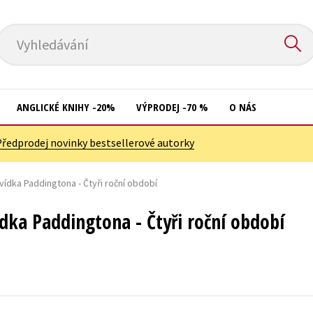
Vyhledávání
ANGLICKÉ KNIHY -20%
VÝPRODEJ -70 %
O NÁS
Předprodej novinky bestsellerové autorky
Přírodní vědy
Křížovky
Společnost, politika
ídka Paddingtona - Čtyři roční období
Kuchařky
Technika a věda
New Adult
ka Paddingtona - Čtyři roční období
Učebnice
Ostatní
Umění a kultura
Počítače
Výchova a pedagogika
Poezie
Young adult