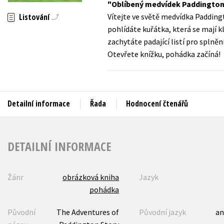
Oblíbený medvídek Paddington 
Auto - moto
Listování
Vítejte ve světě medvídka Paddingt
Jazyky
Beletrie pro děti
pohlídáte kuřátka, která se mají 
Kalendáře
zachytáte padající listí pro splně
Beletrie pro dospělé
Otevřete knížku, pohádka začíná!
Kariéra a osobní rozvoj
Byznys a ekonomie
Komiks
Detailní informace
Řada
Hodnocení čtenářů
V
DETAILNÍ INFORMACE
Žánr
obrázková kniha
Jazyk
pohádka
Původní
The Adventures of
Původní jazyk
an