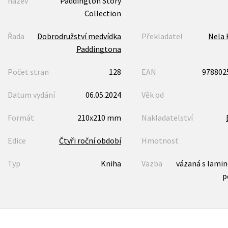
název
Paddington Story
Collection
Řada
Dobrodružství medvídka
Překladatel
Nela 
Paddingtona
Počet stran
128
EAN
978802
Datum vydání
06.05.2024
Věk od
Formát
210x210 mm
Nakladatelství
Edice
Čtyři roční období
Hmotnost
Typ
Kniha
Vazba
vázaná s lami
p