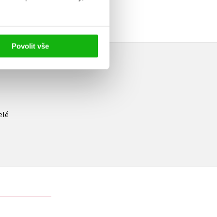
Povolit vše
elé