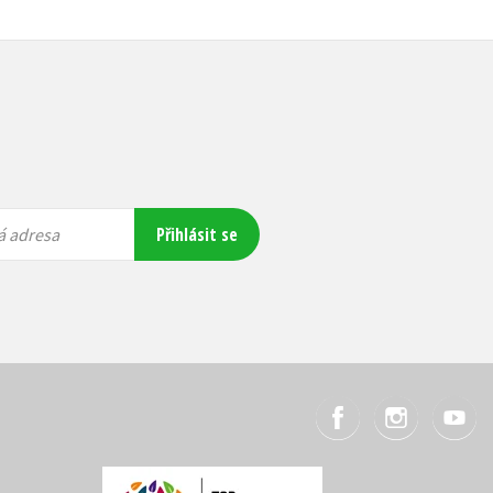
Přihlásit se
á adresa