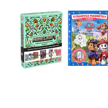
Tlapková patrola 
Minecraft - Dárková
Vybarvuj magnetk
kolekce pro přežití
Kolektiv
Kolektiv
Do košíku
Do košíku
479 Kč
599 Kč
183 Kč
229 Kč