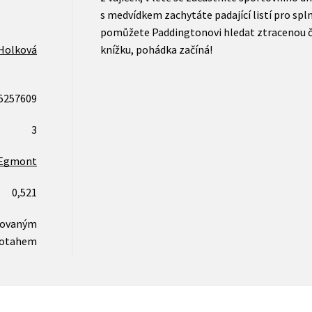
s medvídkem zachytáte padající listí pro spl
pomůžete Paddingtonovi hledat ztracenou če
Holková
knížku, pohádka začíná!
5257609
3
Egmont
0,521
novaným
otahem