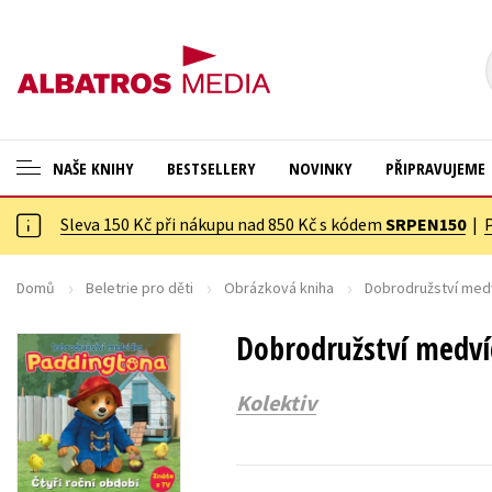
NAŠE KNIHY
BESTSELLERY
NOVINKY
PŘIPRAVUJEME
Sleva 150 Kč při nákupu nad 850 Kč s kódem
SRPEN150
|
ANGLICKÉ KNIHY -20 %
Cestování
VÝPRODEJ -70 %
Dárkové publikace
Domů
Beletrie pro děti
Obrázková kniha
Dobrodružství medv
KNIHY S DÁRKEM
Dárkové zboží
Dobrodružství medvíd
ASTERIX S DÁRKEM
Digitální fotografie
Kolektiv
🎁DÁRKOVÉ PUBLIKACE
Esoterika a duchovní svět
✉️ DÁRKOVÉ POUKAZY
Historie a military
Hobby