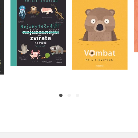
na
Nejzbytečnější zvířata
Vombat
na světě
Philip Bunting
Philip Bunting
Do košíku
Do košíku
215 Kč
269 Kč
279 Kč
349 Kč