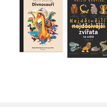
Nejděsnější zvířata 
Divnosauři
světě
Philip Bunting
Philip Bunting
Do košíku
Do košíku
319 Kč
399 Kč
319 Kč
399 Kč