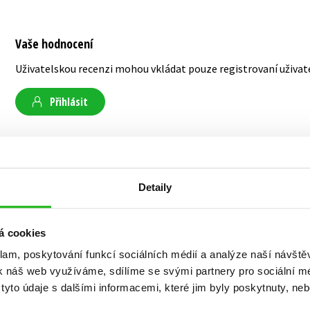
Vaše hodnocení
Uživatelskou recenzi mohou vkládat pouze registrovaní uživat
Přihlásit
AUTOR KNIHY
Detaily
Philip Bunting
á cookies
klam, poskytování funkcí sociálních médií a analýze naší návšt
Philip Bunting vyrostl v Británii mezi jezery a 
k náš web využíváme, sdílíme se svými partnery pro sociální méd
krásné dívky… Dnes s ní a jejich dětmi žije na p
yto údaje s dalšími informacemi, které jim byly poskytnuty, neb
se věnují obrázkovým knihám. Philip se v těch svý