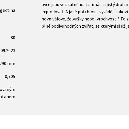
ovce jsou ve skutečnost slimáci a jistý druh
gličtina
explodovat. A jaké potrhlosti vyvádějí takov
hovniválové, želvušky nebo lyrochvosti? To zj
plné podivuhodných zvířat, se kterými si užij
80
.09.2023
x290 mm
0,705
novaným
otahem