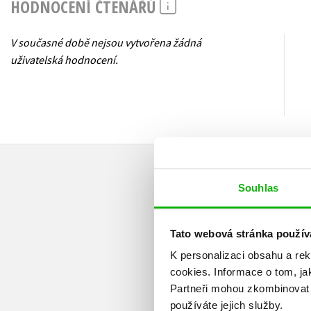
HODNOCENÍ ČTENÁŘŮ
V současné době nejsou vytvořena žádná
uživatelská hodnocení.
Souhlas
Tato webová stránka použív
K personalizaci obsahu a re
cookies.
Informace o tom, ja
Partneři mohou zkombinovat t
používáte jejich služby.