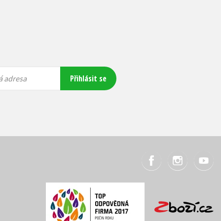
Přihlásit se
á adresa