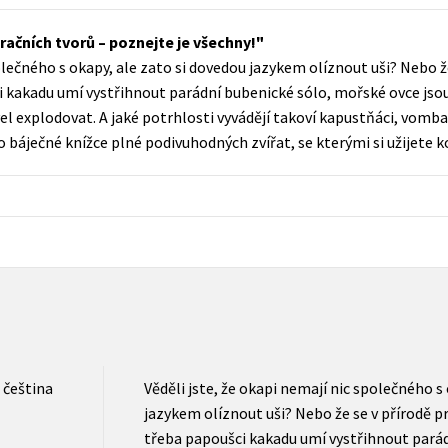
Populárně - naučná pro dospělé
Young adult (SK)
račních tvorů – poznejte je všechny!
Populárně - naučné pro děti
polečného s okapy, ale zato si dovedou jazykem olíznout uši? Nebo ž
Zahraniční literatura
Předškoláci
 kakadu umí vystřihnout parádní bubenické sólo, mořské ovce jsou
Zdraví a životní styl
l explodovat. A jaké potrhlosti vyvádějí takoví kapustňáci, vomba
Příroda a zahrada
to báječné knížce plné podivuhodných zvířat, se kterými si užijete 
šechny tituly
čeština
Věděli jste, že okapi nemají nic společného s
jazykem olíznout uši? Nebo že se v přírodě p
třeba papoušci kakadu umí vystřihnout pará