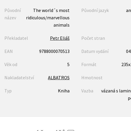
Původní
The world´s most
Původní jazyk
an
název
ridiculous/marvellous
animals
Překladatel
Petr Eliáš
Počet stran
EAN
9788000070513
Datum vydání
04
Věk od
5
Formát
235
Nakladatelství
ALBATROS
Hmotnost
Typ
Kniha
Vazba
vázaná s lami
p