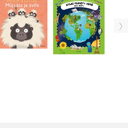
Atlas planety Země
Můj táta je zvíře
Oldřich Růžička
Philip Bunting
Do košíku
Do košíku
199 Kč
249 Kč
295 Kč
369 Kč