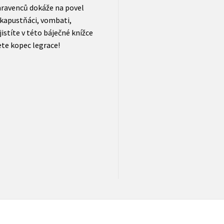
 mravenců dokáže na povel
í kapustňáci, vombati,
istíte v této báječné knížce
ete kopec legrace!