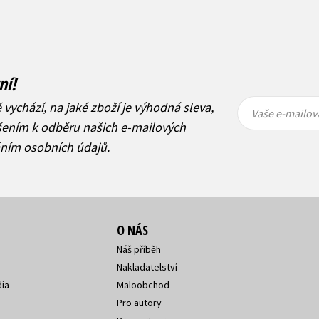
ní!
Vaše e-
Vaše e-
ě vychází, na jaké zboží je výhodná sleva,
mailová
mailová
Vaše e-mailov
adresa
adresa
ášením k odběru našich e-mailových
áním osobních údajů
.
O NÁS
Náš příběh
Nakladatelství
ia
Maloobchod
Pro autory