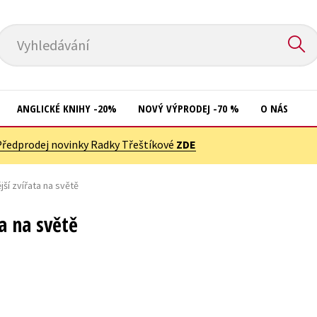
Vyhledávání
ANGLICKÉ KNIHY -20%
NOVÝ VÝPRODEJ -70 %
O NÁS
Předprodej novinky Radky Třeštíkové
ZDE
Přírodní vědy
Křížovky
Společnost, politika
ší zvířata na světě
Kuchařky
Technika a věda
New Adult
a na světě
Učebnice
Ostatní
Umění a kultura
Počítače
Výchova a pedagogika
Poezie
Young adult