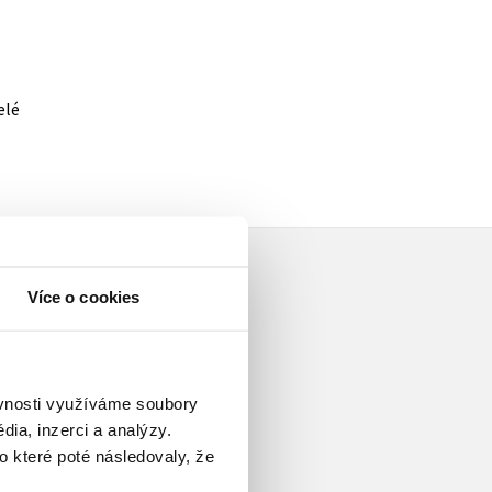
elé
Více o cookies
ěvnosti využíváme soubory
horami, ale pak se zamiloval do
ia, inzerci a analýzy.
obřeží oceánu v Austrálii a oba
o které poté následovaly, že
ch, které kreslí i píše,