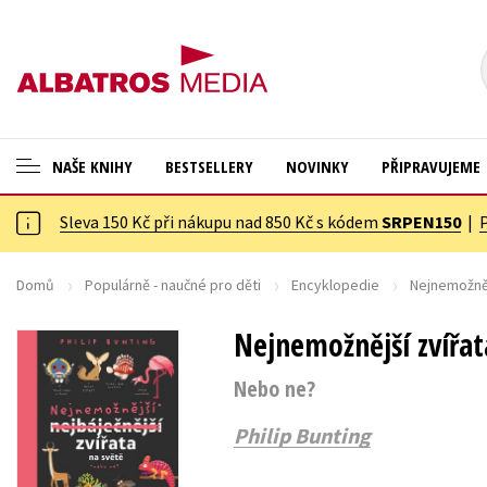
NAŠE KNIHY
BESTSELLERY
NOVINKY
PŘIPRAVUJEME
Sleva 150 Kč při nákupu nad 850 Kč s kódem
SRPEN150
|
ANGLICKÉ KNIHY -20 %
Cestování
NOVÝ VÝPRODEJ -70 %
Dárkové publikace
Domů
Populárně - naučné pro děti
Encyklopedie
Nejnemožněj
KNIHY S DÁRKEM
Dárkové zboží
Nejnemožnější zvířat
ASTERIX S DÁRKEM
Digitální fotografie
Nebo ne?
🎁DÁRKOVÉ PUBLIKACE
Esoterika a duchovní svět
Philip Bunting
✉️ DÁRKOVÉ POUKAZY
Historie a military
Hobby