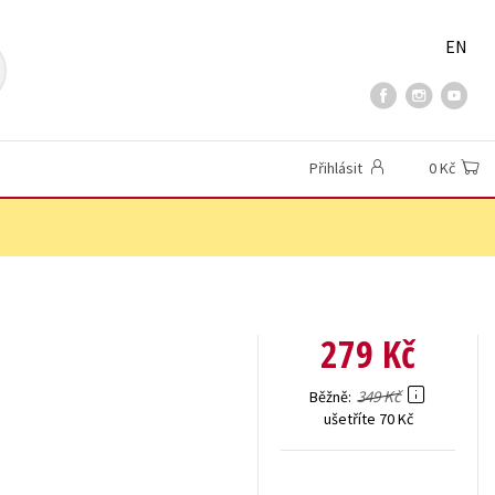
EN
Přihlásit
0 Kč
279 Kč
349 Kč
Běžně
ušetříte 70 Kč