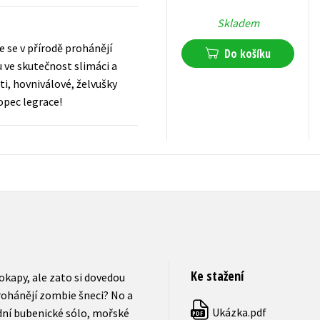
Skladem
e se v přírodě prohánějí
Do košíku
 ve skutečnost slimáci a
ti, hovniválové, želvušky
kopec legrace!
279
Kč
s DPH
Ke stažení
 okapy, ale zato si dovedou
rohánějí zombie šneci? No a
Ukázka.pdf
dní bubenické sólo, mořské
PDF