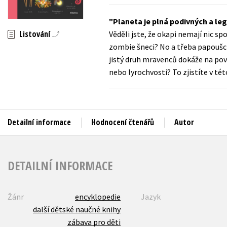
Auto - moto
Jazyky
Planeta je plná podivných a leg
Beletrie pro děti
Listování
Věděli jste, že okapi nemají nic s
Kalendáře
Beletrie pro dospělé
zombie šneci? No a třeba papoušci
Kariéra a osobní rozvoj
jistý druh mravenců dokáže na pove
Byznys a ekonomie
nebo lyrochvosti? To zjistíte v té
Komiks
V
Detailní informace
Hodnocení čtenářů
Autor
DETAILNÍ INFORMACE
Žánr
encyklopedie
Jazyk
další dětské naučné knihy
zábava pro děti