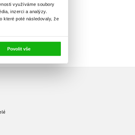
Do košíku
ěvnosti využíváme soubory
199 Kč
ia, inzerci a analýzy.
249 Kč
o které poté následovaly, že
Povolit vše
elé