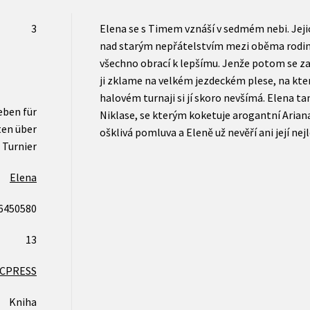
3
Elena se s Timem vznáší v sedmém nebi. Jeji
nad starým nepřátelstvím mezi oběma rodin
všechno obrací k lepšímu. Jenže potom se z
ji zklame na velkém jezdeckém plese, na který
halovém turnaji si jí skoro nevšímá. Elena 
eben für
Niklase, se kterým koketuje arogantní Arian
ten über
ošklivá pomluva a Eleně už nevěří ani její ne
Turnier
Elena
6450580
13
CPRESS
Kniha