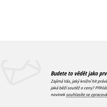
Budete to vědět jako prv
Zajímá Vás, jaký knižní hit práv
jaká běží soutěž o ceny? Přihl
novinek
souhlasíte se zpracov