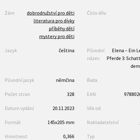
Žánr
dobrodružství pro děti
Číslo dílu
literatura pro dívky
příběhy dětí
mystery pro děti
Jazyk
čeština
Původní
Elena – Ein L
název
Pferde 3: Schat
dem 
Původní jazyk
němčina
Řada
Počet stran
328
EAN
978802
Datum vydání
20.11.2023
Věk od
Formát
145x205 mm
Nakladatelství
Hmotnost
0,366
Typ