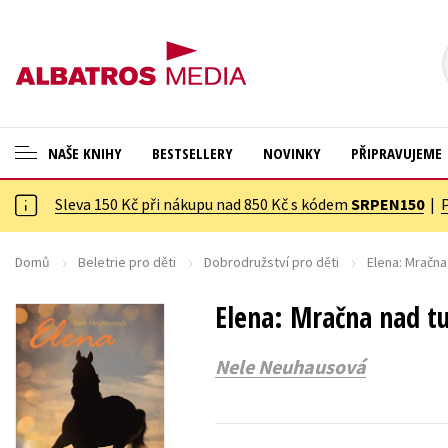
NAŠE KNIHY
BESTSELLERY
NOVINKY
PŘIPRAVUJEME
Sleva 150 Kč při nákupu nad 850 Kč s kódem
SRPEN150
|
ANGLICKÉ KNIHY -20 %
Cestování
VÝPRODEJ -70 %
Dárkové publikace
Domů
Beletrie pro děti
Dobrodružství pro děti
Elena: Mračna
KNIHY S DÁRKEM
Dárkové zboží
Elena: Mračna nad t
ASTERIX S DÁRKEM
Digitální fotografie
Nele Neuhausová
🎁DÁRKOVÉ PUBLIKACE
Esoterika a duchovní svět
✉️ DÁRKOVÉ POUKAZY
Historie a military
Hobby