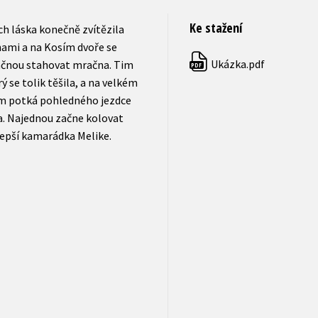
Ke stažení
ch láska konečně zvítězila
ami a na Kosím dvoře se
Ukázka.pdf
ačnou stahovat mračna. Tim
PDF
 se tolik těšila, a na velkém
tam potká pohledného jezdce
a. Najednou začne kolovat
jlepší kamarádka Melike.