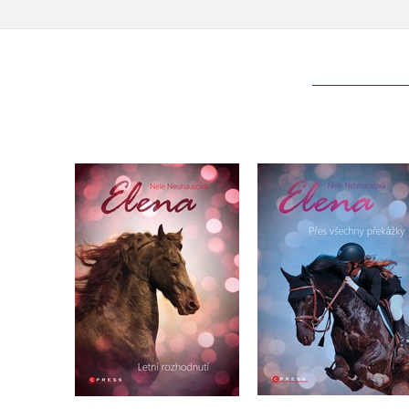
Elena: Přes všechn
Elena: Letní rozhodnutí
překážky
Nele Neuhausová
Nele Neuhausová
Do košíku
Do košíku
239 Kč
239 Kč
299 Kč
299 Kč