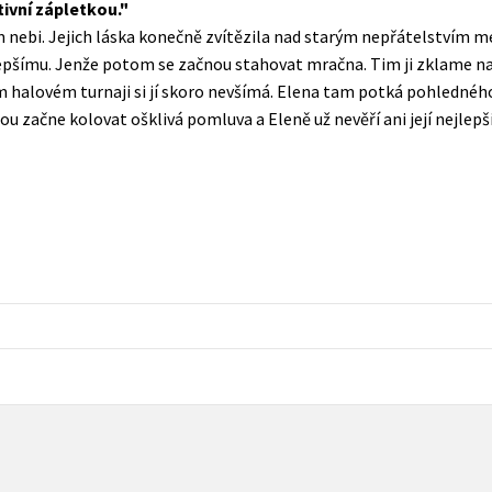
ivní zápletkou.
Populárně - naučná pro dospělé
 nebi. Jejich láska konečně zvítězila nad starým nepřátelstvím 
Young adult (SK)
Populárně - naučné pro děti
lepšímu. Jenže potom se začnou stahovat mračna. Tim ji zklame n
Zahraniční literatura
kém halovém turnaji si jí skoro nevšímá. Elena tam potká pohlednéh
Předškoláci
u začne kolovat ošklivá pomluva a Eleně už nevěří ani její nejlep
Zdraví a životní styl
Příroda a zahrada
šechny tituly