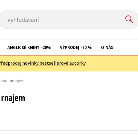
Vyhledávání
ANGLICKÉ KNIHY -20%
VÝPRODEJ -70 %
O NÁS
Předprodej novinky bestsellerové autorky
Přírodní vědy
Křížovky
Společnost, politika
 nad turnajem
Kuchařky
Technika a věda
New Adult
urnajem
Učebnice
Ostatní
Umění a kultura
Počítače
Výchova a pedagogika
Poezie
Young adult