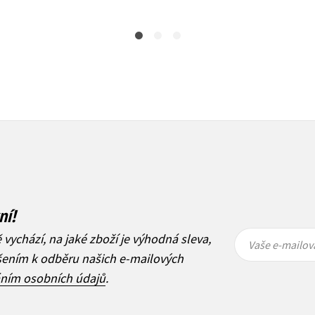
ní!
Vaše e-
Vaše e-
ě vychází, na jaké zboží je výhodná sleva,
mailová
mailová
Vaše e-mailov
adresa
adresa
ášením k odběru našich e-mailových
áním osobních údajů
.