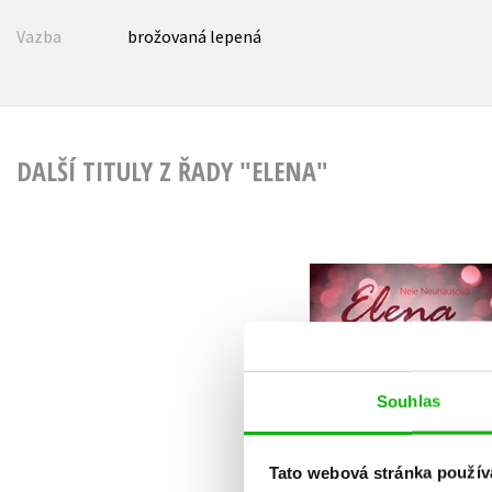
Vazba
brožovaná lepená
DALŠÍ TITULY Z ŘADY "ELENA"
Elena: Letní rozhodn
Nele Neuhausová
Souhlas
Tato webová stránka použív
Do košíku