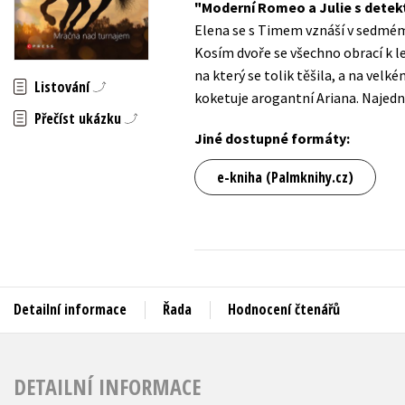
Moderní Romeo a Julie s detekt
Auto - moto
Elena se s Timem vznáší v sedmém
Jazyky
Beletrie pro děti
Kosím dvoře se všechno obrací k 
Kalendáře
na který se tolik těšila, a na vel
Beletrie pro dospělé
Listování
koketuje arogantní Ariana. Najedno
Kariéra a osobní rozvoj
Byznys a ekonomie
Přečíst ukázku
Komiks
Jiné dostupné formáty:
e-kniha (Palmknihy.cz)
V
Detailní informace
Řada
Hodnocení čtenářů
DETAILNÍ INFORMACE