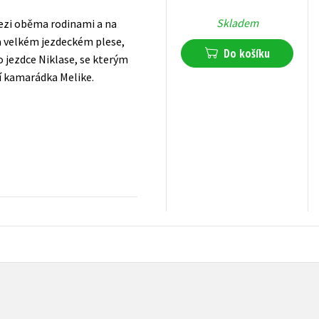
Skladem
mezi oběma rodinami a na
a velkém jezdeckém plese,
Do košíku
o jezdce Niklase, se kterým
ší kamarádka Melike.
239
Kč
s DPH