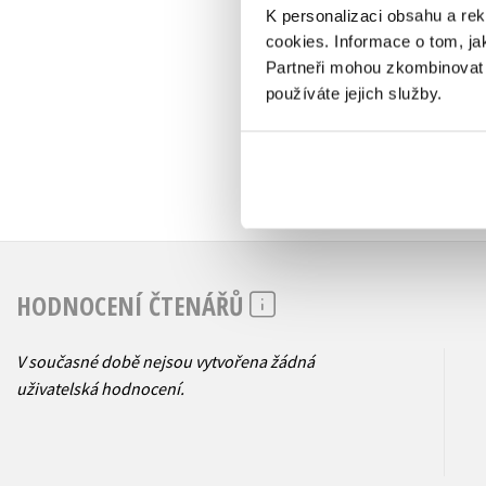
K personalizaci obsahu a re
239 Kč
299 Kč
cookies.
Informace o tom, ja
Partneři mohou zkombinovat t
používáte jejich služby.
HODNOCENÍ ČTENÁŘŮ
V současné době nejsou vytvořena žádná
uživatelská hodnocení.