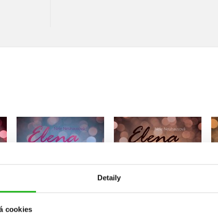
Elena: V poslední
Elena: Přes všechny
utí
vteřině
překážky
Nele Neuhausová
Nele Neuhausová
Detaily
á cookies
Do košíku