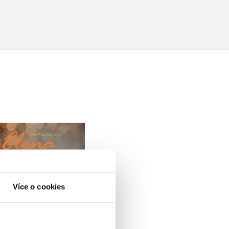
Elena: Mračna nad
turnajem
Nele Neuhausová
Více o cookies