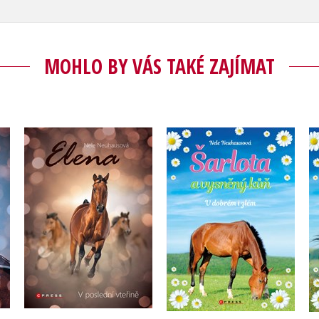
MOHLO BY VÁS TAKÉ ZAJÍMAT
Elena: V poslední
y
Šarlota a vysněný kůň
vteřině
6: V dobrém i zlém
Nele Neuhausová
Nele Neuhausová
Do košíku
Do košíku
183 Kč
229 Kč
319 Kč
399 Kč