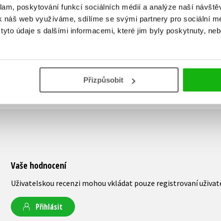
Do košíku
klam, poskytování funkcí sociálních médií a analýze naší návšt
239 Kč
299 Kč
319 Kč
k náš web využíváme, sdílíme se svými partnery pro sociální méd
399 Kč
yto údaje s dalšími informacemi, které jim byly poskytnuty, neb
Přizpůsobit
Vaše hodnocení
Uživatelskou recenzi mohou vkládat pouze registrovaní uživat
Přihlásit