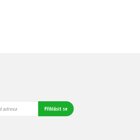
Přihlásit se
á adresa