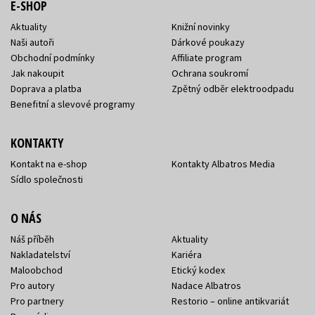
E-SHOP
Aktuality
Knižní novinky
Naši autoři
Dárkové poukazy
Obchodní podmínky
Affiliate program
Jak nakoupit
Ochrana soukromí
Doprava a platba
Zpětný odběr elektroodpadu
Benefitní a slevové programy
KONTAKTY
Kontakt na e-shop
Kontakty Albatros Media
Sídlo společnosti
O NÁS
Náš příběh
Aktuality
Nakladatelství
Kariéra
Maloobchod
Etický kodex
Pro autory
Nadace Albatros
Pro partnery
Restorio – online antikvariát