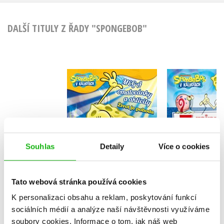
DALŠÍ TITULY Z ŘADY "SPONGEBOB"
SpongeBob - Mega
Sponge
omalovánky a
5minutové
aktivity - Život je
Kolekt
pohoda
Kolektiv
Souhlas
Detaily
Více o cookies
Do košík
Do košíku
Tato webová stránka používá cookies
319 Kč
3
143 Kč
K personalizaci obsahu a reklam, poskytování funkcí
179 Kč
sociálních médií a analýze naší návštěvnosti využíváme
soubory cookies.
Informace o tom, jak náš web