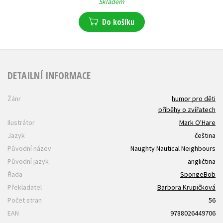
Skladem
Do košíku
DETAILNÍ INFORMACE
Žánr
humor pro děti
příběhy o zvířatech
Ilustrátor
Mark O'Hare
Jazyk
čeština
Původní název
Naughty Nautical Neighbours
Původní jazyk
angličtina
Řada
SpongeBob
Překladatel
Barbora Krupičková
Počet stran
56
EAN
9788026449706