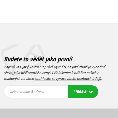
Budete to vědět jako první!
Zajímá Vás, jaký knižní hit právě vychází, na jaké zboží je výhodná
sleva, jaká běží soutěž o ceny? Přihlášením k odběru našich e-
mailových novinek
souhlasíte se zpracováním osobních údajů
.
Vaše e-
Vaše e-
Přihlásit se
mailová
mailová
Vaše e-mailová adresa
adresa
adresa