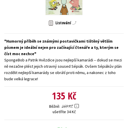
Young adult (SK)
Zahraniční literatura
Zdraví a životní styl
Všechny tituly
Listování
Humorný příběh se známými postavičkami tištěný větším
písmem je ideální nejen pro začínající čtenáře a ty, kterým se
číst moc nechce
SpongeBob a Patrik Hvězdice jsou nejlepší kamarádi – dokud se mezi
ně nezačne plést jejich otravný soused Sépiák. Ovšem Sépiákův plán
rozdělit nejlepší kamarády se obrátí proti němu, a nakonec z toho
bude velká legrace!
135 Kč
169 Kč
Běžně
ušetříte 34 Kč