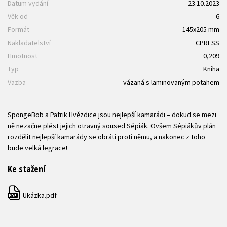
Datum vydání
23.10.2023
Věk od
6
Formát
145x205 mm
Nakladatelství
CPRESS
Hmotnost
0,209
Typ
Kniha
Vazba
vázaná s laminovaným potahem
SpongeBob a Patrik Hvězdice jsou nejlepší kamarádi – dokud se mezi
ně nezačne plést jejich otravný soused Sépiák. Ovšem Sépiákův plán
rozdělit nejlepší kamarády se obrátí proti němu, a nakonec z toho
bude velká legrace!
Ke stažení
Ukázka.pdf
PDF