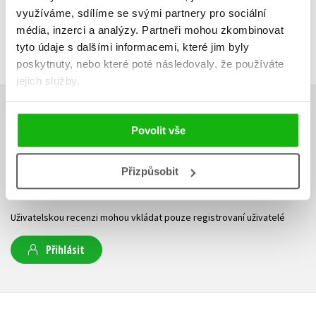
využíváme, sdílíme se svými partnery pro sociální
média, inzerci a analýzy.
Partneři mohou zkombinovat
tyto údaje s dalšími informacemi, které jim byly
poskytnuty, nebo které poté následovaly, že používáte
jejich služby.
HODNOCENÍ ČTENÁŘŮ
Povolit vše
V současné době nejsou vytvořena žádná uživatelská hodnocení.
Přizpůsobit
Vaše hodnocení
Uživatelskou recenzi mohou vkládat pouze registrovaní uživatelé
Přihlásit