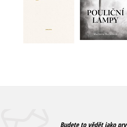
Do košíku
Do košíku
159 Kč
199 Kč
183 Kč
229 Kč
Budete to vědět jako prv