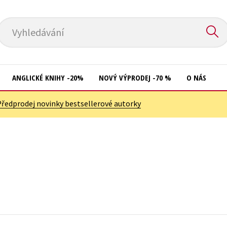
Vyhledávání
ANGLICKÉ KNIHY -20%
NOVÝ VÝPRODEJ -70 %
O NÁS
Předprodej novinky bestsellerové autorky
Přírodní vědy
Křížovky
Společnost, politika
Kuchařky
Technika a věda
New Adult
Učebnice
Ostatní
Umění a kultura
Počítače
Výchova a pedagogika
Poezie
Young adult