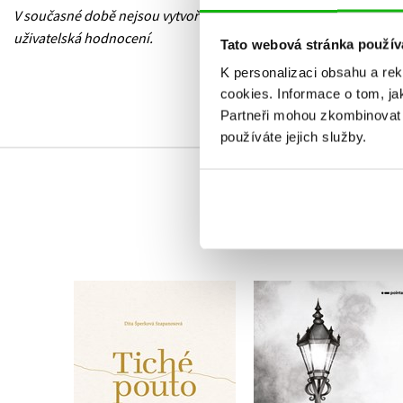
V současné době nejsou vytvořena žádná
uživatelská hodnocení.
Tato webová stránka použív
K personalizaci obsahu a re
cookies.
Informace o tom, ja
Partneři mohou zkombinovat t
používáte jejich služby.
Tiché pouto
Pouliční lampy
Dita Šperková
Markéta Burešová
Szapanosová