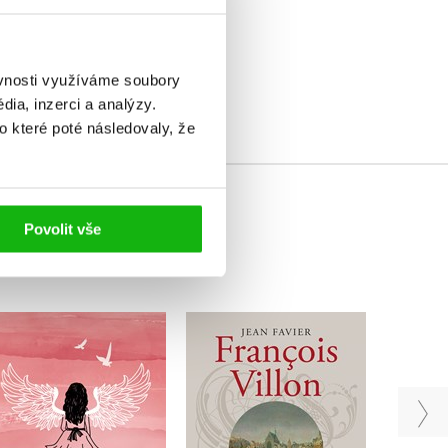
elé
ěvnosti využíváme soubory
ia, inzerci a analýzy.
o které poté následovaly, že
Povolit vše
Francois Villon
Křídla sebepoznání
Tvůj
Jean Favier
Ivett K. Kollárová