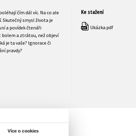
Ke stažení
oléhají čím dál víc. Na co ale
. Skutečný smysl života je
Ukázka.pdf
sní a povídek čtenáři
PDF
t bolem a ztrátou, než objeví
á je ta vaše? Ignorace či
ání pravdy?
Více o cookies