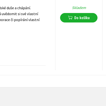
Skladem
dské duše a chápání.
 uvědomit si své vlastní
Do košíku
norace či popírání vlastní
199
Kč
s DPH