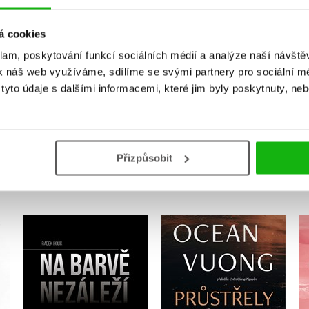
Vaše hodnocení
á cookies
Uživatelskou recenzi mohou vkládat pouze registrovaní uživat
klam, poskytování funkcí sociálních médií a analýze naší návšt
Přihlásit
k náš web využíváme, sdílíme se svými partnery pro sociální méd
yto údaje s dalšími informacemi, které jim byly poskytnuty, neb
MOHLO BY VÁS TAKÉ ZAJÍMAT
Přizpůsobit
Průstřely na nočním
Na barvě nezáleží
nebi
Radek Holík
Ocean Vuong