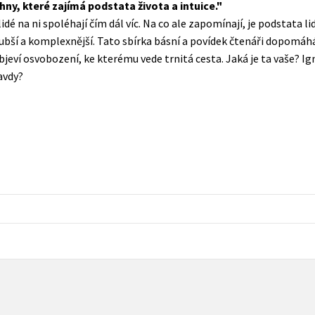
hny, které zajímá podstata života a intuice.
Populárně - naučná pro dospělé
dé na ni spoléhají čím dál víc. Na co ale zapomínají, je podstata li
Young adult (SK)
Populárně - naučné pro děti
ubší a komplexnější. Tato sbírka básní a povídek čtenáři dopomáhá
Zahraniční literatura
bjeví osvobození, ke kterému vede trnitá cesta. Jaká je ta vaše? Ig
Předškoláci
avdy?
Zdraví a životní styl
Příroda a zahrada
šechny tituly