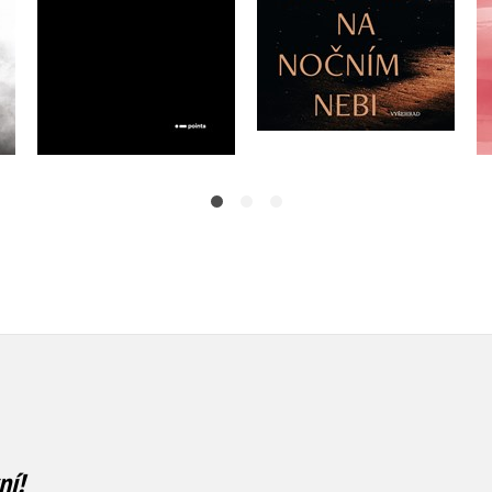
Do košíku
Do košíku
159 Kč
199 Kč
239 Kč
299 Kč
ní!