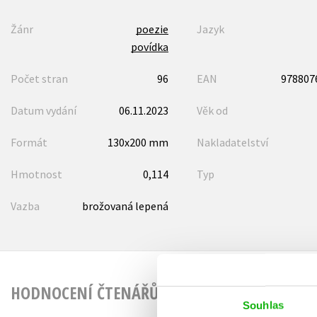
Žánr
poezie
Jazyk
povídka
Počet stran
96
EAN
978807
Datum vydání
06.11.2023
Věk od
Formát
130x200 mm
Nakladatelství
Hmotnost
0,114
Typ
Vazba
brožovaná lepená
HODNOCENÍ ČTENÁŘŮ
Souhlas