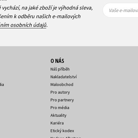
Vaše e-
Vaše e-
ě vychází, na jaké zboží je výhodná sleva,
mailová
mailová
Vaše e-mailov
adresa
adresa
ášením k odběru našich e-mailových
áním osobních údajů
.
O NÁS
Náš příběh
Nakladatelství
ia
Maloobchod
Pro autory
Pro partnery
Pro média
Aktuality
Kariéra
Etický kodex