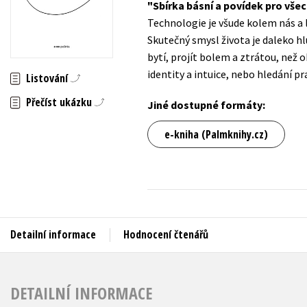
Sbírka básní a povídek pro všec
Auto - moto
Technologie je všude kolem nás a li
Jazyky
Beletrie pro děti
Skutečný smysl života je daleko hl
Kalendáře
bytí, projít bolem a ztrátou, než o
Beletrie pro dospělé
identity a intuice, nebo hledání pr
Kariéra a osobní rozvoj
Listování
Byznys a ekonomie
Přečíst ukázku
Komiks
Jiné dostupné formáty:
e-kniha (Palmknihy.cz)
V
Detailní informace
Hodnocení čtenářů
DETAILNÍ INFORMACE