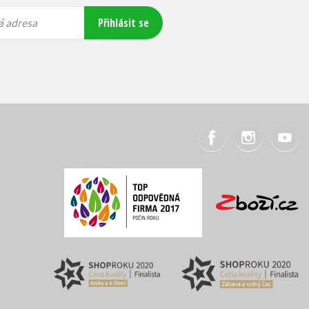
Přihlásit se
á adresa