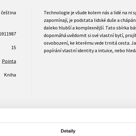
čeština
Technologie je všude kolem nás a lidé na ni sp
zapomínají, je podstata lidské duše a chápání
daleko hlubší a komplexnější. Tato sbírka bá
6911987
dopomáhá uvědomit si své vlastní bytí, projí
osvobození, ke kterému vede trnitá cesta. Jak
15
popírání vlastní identity a intuice, nebo hled
Pointa
Kniha
Detaily