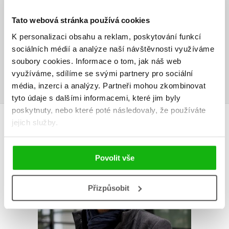
Tato webová stránka používá cookies
Vaše hodnocení
K personalizaci obsahu a reklam, poskytování funkcí
Uživatelskou recenzi mohou vkládat pouze registrovaní uživatelé
sociálních médií a analýze naší návštěvnosti využíváme
soubory cookies.
Informace o tom, jak náš web
Přihlásit
využíváme, sdílíme se svými partnery pro sociální
média, inzerci a analýzy.
Partneři mohou zkombinovat
tyto údaje s dalšími informacemi, které jim byly
poskytnuty, nebo které poté následovaly, že používáte
AUTOR KNIHY
jejich služby.
Povolit vše
Přizpůsobit