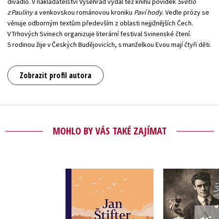
divadlo. V nakladatelství Vyšehrad vydal též knihu povídek
Světlo
z Pauliny
a venkovskou románovou kroniku
Paví hody
. Vedle prózy se
věnuje odborným textům především z oblasti nejjižnějších Čech.
V Trhových Svinech organizuje literární festival Svinenské čtení.
S rodinou žije v Českých Budějovicích, s manželkou Evou mají čtyři děti.
Zobrazit profil autora
MOHLO BY VÁS TAKÉ ZAJÍMAT
Partie kr
Vltavice
Rudi
Jan Štifter
Jan Šti