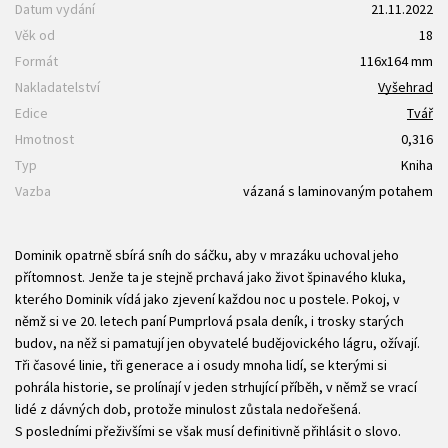
Datum vydání
21.11.2022
Věk od
18
Formát
116x164 mm
Nakladatelství
Vyšehrad
Edice
Tvář
Hmotnost
0,316
Typ
Kniha
Vazba
vázaná s laminovaným potahem
Dominik opatrně sbírá sníh do sáčku, aby v mrazáku uchoval jeho
přítomnost. Jenže ta je stejně prchavá jako život špinavého kluka,
kterého Dominik vídá jako zjevení každou noc u postele. Pokoj, v
němž si ve 20. letech paní Pumprlová psala deník, i trosky starých
budov, na něž si pamatují jen obyvatelé budějovického lágru, ožívají.
Tři časové linie, tři generace a i osudy mnoha lidí, se kterými si
pohrála historie, se prolínají v jeden strhující příběh, v němž se vrací
lidé z dávných dob, protože minulost zůstala nedořešená.
S posledními přeživšími se však musí definitivně přihlásit o slovo.