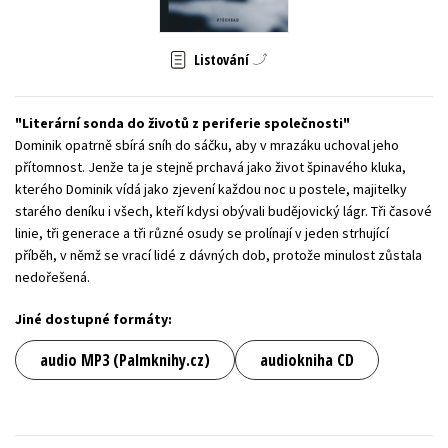
Young adult (SK)
Zahraniční literatura
Zdraví a životní styl
Listování
Všechny tituly
Literární sonda do životů z periferie společnosti
Dominik opatrně sbírá sníh do sáčku, aby v mrazáku uchoval jeho
přítomnost. Jenže ta je stejně prchavá jako život špinavého kluka,
kterého Dominik vídá jako zjevení každou noc u postele, majitelky
starého deníku i všech, kteří kdysi obývali budějovický lágr. Tři časové
linie, tři generace a tři různé osudy se prolínají v jeden strhující
příběh, v němž se vrací lidé z dávných dob, protože minulost zůstala
nedořešená.
Jiné dostupné formáty:
audio MP3 (Palmknihy.cz)
audiokniha CD