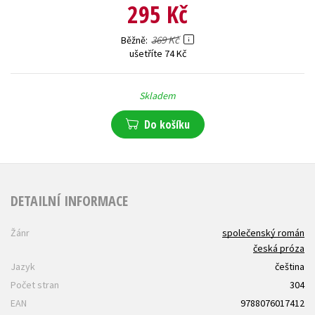
295 Kč
369 Kč
Běžně
ušetříte 74 Kč
Skladem
Do košíku
DETAILNÍ INFORMACE
Žánr
společenský román
česká próza
Jazyk
čeština
Počet stran
304
EAN
9788076017412