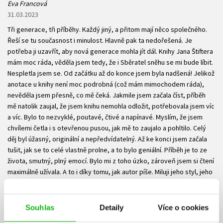
Eva Francová
31.03.2023
Tři generace, tři příběhy. Každý jiný, a přitom mají něco společného.
Řeší se tu současnost i minulost. Hlavně pak ta nedořešená. Je
potřeba ji uzavřít, aby nová generace mohla jít dál. Knihy Jana Štiftera
mám moc ráda, věděla jsem tedy, že i Sběratel sněhu se mi bude líbit.
Nespletla jsem se. Od začátku až do konce jsem byla nadšená! Jelikož
anotace u knihy není moc podrobná (což mám mimochodem ráda),
nevěděla jsem přesně, co mě čeká. Jakmile jsem začala číst, příběh
mě natolik zaujal, že jsem knihu nemohla odložit, potřebovala jsem víc
a víc. Bylo to nezvyklé, poutavé, čtivé a napínavé. Myslím, že jsem
chvílemi četla i s otevřenou pusou, jak mě to zaujalo a pohltilo. Celý
děj byl úžasný, originální a nepředvídatelný. Až ke konci jsem začala
tušit, jak se to celé vlastně prolne, a to bylo geniální. Příběh je to ze
života, smutný, plný emocí. Bylo mi z toho úzko, zároveň jsem si čtení
maximálně užívala. A to i díky tomu, jak autor píše. Miluji jeho styl, jeho
češtinu, výrazy. Naprosto kouzelná přirovnání, která se jen tak někde
nevidí. Číst autorovy knihy je jako balzám na duši, i když se jedná o
vážné téma. Pokud jste ještě od Jana Štiftera nic nečetli, rozhodně to
Souhlas
Detaily
Více o cookies
napravte. Pro mě jsou jeho knihy srdcová záležitost. Děkuji.