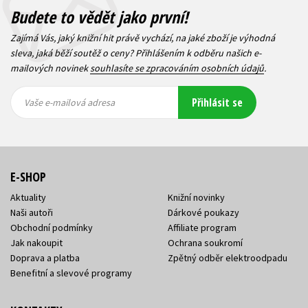
Budete to vědět jako první!
Zajímá Vás, jaký knižní hit právě vychází, na jaké zboží je výhodná
sleva, jaká běží soutěž o ceny? Přihlášením k odběru našich e-
mailových novinek
souhlasíte se zpracováním osobních údajů
.
Vaše e-
Vaše e-
Přihlásit se
mailová
mailová
Vaše e-mailová adresa
adresa
adresa
E-SHOP
Aktuality
Knižní novinky
Naši autoři
Dárkové poukazy
Obchodní podmínky
Affiliate program
Jak nakoupit
Ochrana soukromí
Doprava a platba
Zpětný odběr elektroodpadu
Benefitní a slevové programy