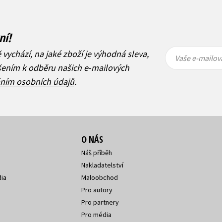
ní!
Vaše e-
Vaše e-
ě vychází, na jaké zboží je výhodná sleva,
mailová
mailová
Vaše e-mailov
adresa
adresa
ášením k odběru našich e-mailových
áním osobních údajů
.
O NÁS
Náš příběh
Nakladatelství
ia
Maloobchod
Pro autory
Pro partnery
Pro média