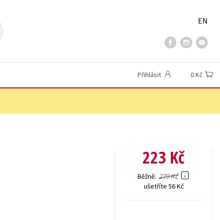
EN
Přihlásit
0 Kč
223 Kč
279 Kč
Běžně
ušetříte 56 Kč