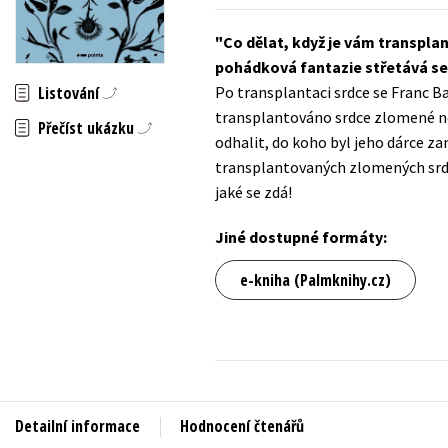
Auto - moto
Jazyky
Co dělat, když je vám transpla
Beletrie pro děti
pohádková fantazie střetává se
Kalendáře
Beletrie pro dospělé
Listování
Po transplantaci srdce se Franc B
Kariéra a osobní rozvoj
transplantováno srdce zlomené ne
Byznys a ekonomie
Přečíst ukázku
odhalit, do koho byl jeho dárce z
Komiks
transplantovaných zlomených srdc
jaké se zdá!
V
Jiné dostupné formáty:
e-kniha (Palmknihy.cz)
Detailní informace
Hodnocení čtenářů