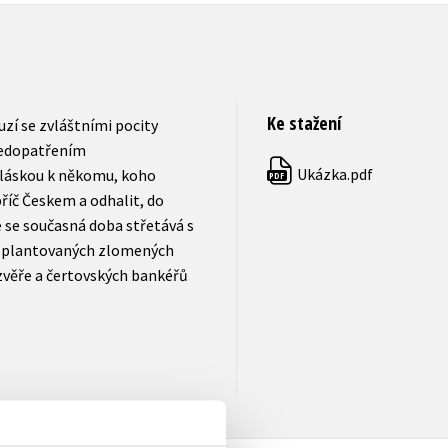
Ke stažení
zí se zvláštními pocity
 nedopatřením
Ukázka.pdf
láskou k někomu, koho
PDF
říč Českem a odhalit, do
e se současná doba střetává s
nsplantovaných zlomených
zvěře a čertovských bankéřů