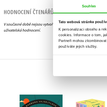
Souhlas
HODNOCENÍ ČTENÁŘŮ
Tato webová stránka použív
V současné době nejsou vytvořena žádná
K personalizaci obsahu a re
uživatelská hodnocení.
cookies.
Informace o tom, ja
Partneři mohou zkombinovat t
používáte jejich služby.
Záhady oxfordské
Cyklista
čajovny - BOX