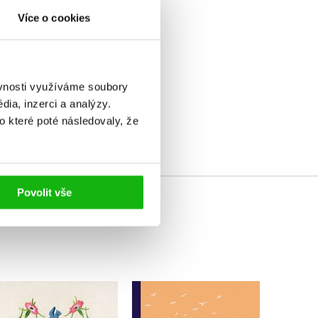
Více o cookies
ěvnosti využíváme soubory
elé
ia, inzerci a analýzy.
o které poté následovaly, že
Povolit vše
Koukol
Nevi
Vltavice