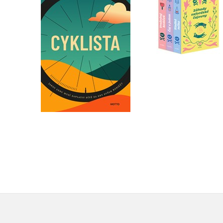
Barbora Vajsejtlová
H. Y. Hanna
Do košíku
Do košíku
319 Kč
399 Kč
872 Kč
1 090 Kč