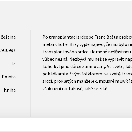
čeština
Po transplantaci srdce se Franc Bašta probou
melancholie. Brzy vyjde najevo, že mu bylo
6910997
transplantováno srdce zlomené nešťastnou 
vůbec nezná. Nezbývá mu než se vypravit nap
15
koho byl jeho dárce zamilovaný. Ve světě, kd
pohádkami a živým folklorem, ve světě tra
Pointa
srdcí, prokletých manželek, moudré mluvící 
však není nic takové, jaké se zdá!
Kniha