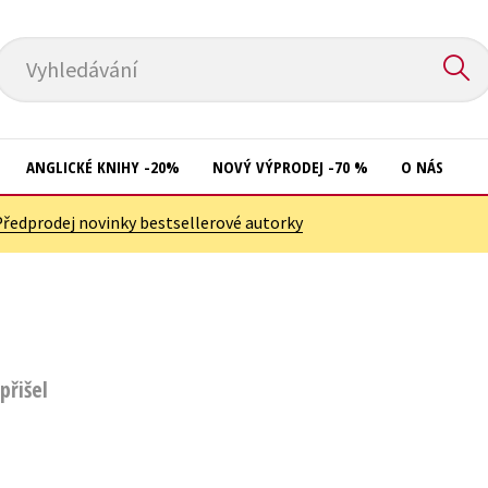
Vyhledávání
ANGLICKÉ KNIHY -20%
NOVÝ VÝPRODEJ -70 %
O NÁS
Předprodej novinky bestsellerové autorky
Přírodní vědy
Křížovky
Společnost, politika
Kuchařky
Technika a věda
New Adult
Učebnice
Ostatní
přišel
Umění a kultura
Počítače
Výchova a pedagogika
Poezie
Young adult