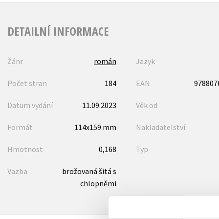
DETAILNÍ INFORMACE
Žánr
román
Jazyk
Počet stran
184
EAN
978807
Datum vydání
11.09.2023
Věk od
Formát
114x159 mm
Nakladatelství
Hmotnost
0,168
Typ
Vazba
brožovaná šitá s
chlopněmi