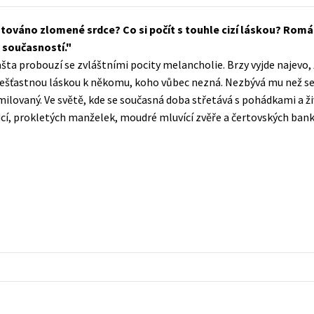
Populárně - naučná pro dospělé
Young adult (SK)
ntováno zlomené srdce? Co si počít s touhle cizí láskou? Romá
Populárně - naučné pro děti
 současností.
Zahraniční literatura
Předškoláci
ašta probouzí se zvláštními pocity melancholie. Brzy vyjde najev
Zdraví a životní styl
šťastnou láskou k někomu, koho vůbec nezná. Nezbývá mu než se 
Příroda a zahrada
amilovaný. Ve světě, kde se současná doba střetává s pohádkami a ž
í, prokletých manželek, moudré mluvící zvěře a čertovských banké
šechny tituly