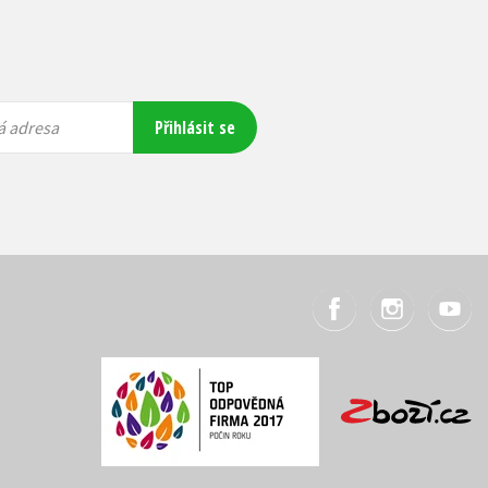
Přihlásit se
á adresa