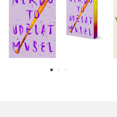
- limitované vydání
,
Velikovsky
Radka Třeštíková
Velikovsky
Do košíku
Do košíku
399 Kč
479 Kč
499 Kč
599 Kč