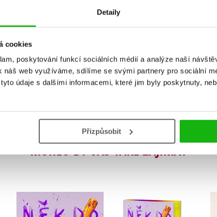
Detaily
á cookies
Vaše hodnocení
klam, poskytování funkcí sociálních médií a analýze naší návšt
Uživatelskou recenzi mohou vkládat pouze registrovaní uživat
k náš web využíváme, sdílíme se svými partnery pro sociální méd
yto údaje s dalšími informacemi, které jim byly poskytnuty, neb
Přihlásit
Přizpůsobit
MOHLO BY VÁS TAKÉ ZAJÍMAT
Někdo to udělat musel
Někdo to udělat musel