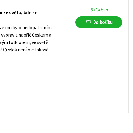
Skladem
n ze světa, kde se
Do košíku
o, že mu bylo nedopatřením
vypravit napříč Českem a
ivým folklorem, ve světě
řů však není nic takové,
223
Kč
s DPH