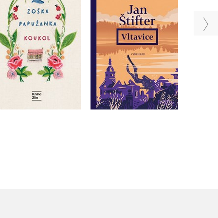
Zoska Papuzanka
Jan Štifter
Do košíku
Do košíku
359 Kč
449 Kč
375 Kč
469 Kč