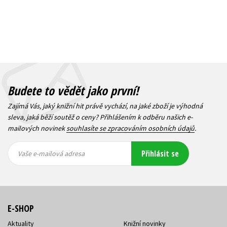
Budete to vědět jako první!
Zajímá Vás, jaký knižní hit právě vychází, na jaké zboží je výhodná
sleva, jaká běží soutěž o ceny? Přihlášením k odběru našich e-
mailových novinek
souhlasíte se zpracováním osobních údajů
.
Vaše e-
Vaše e-
Přihlásit se
mailová
mailová
Vaše e-mailová adresa
adresa
adresa
E-SHOP
Aktuality
Knižní novinky