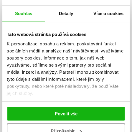
AUTOR KNIHY
Souhlas
Detaily
Více o cookies
Tato webová stránka používá cookies
K personalizaci obsahu a reklam, poskytování funkcí
sociálních médií a analýze naší návštěvnosti využíváme
soubory cookies.
Informace o tom, jak náš web
využíváme, sdílíme se svými partnery pro sociální
média, inzerci a analýzy.
Partneři mohou zkombinovat
tyto údaje s dalšími informacemi, které jim byly
poskytnuty, nebo které poté následovaly, že používáte
jejich služby.
Helena Štáchová
Povolit vše
Helena Štáchová byla česká loutkoherečka, scénáristka, režisérka,
dabérka, ředitelka loutkového Divadla Spejbla a Hurvínka a také
autorka divadelních her a knih. Pro diváky se stala nezapomenutelnou
Přizpůsobit