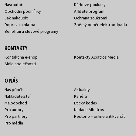
Naši autoři
Dárkové poukazy
Obchodní podmínky
Affiliate program
Jak nakoupit
Ochrana soukromí
Doprava a platba
Zpětný odběr elektroodpadu
Benefitní a slevové programy
KONTAKTY
Kontakt na e-shop
Kontakty Albatros Media
Sídlo společnosti
O NÁS
Náš příběh
Aktuality
Nakladatelství
Kariéra
Maloobchod
Etický kodex
Pro autory
Nadace Albatros
Pro partnery
Restorio – online antikvariát
Pro média