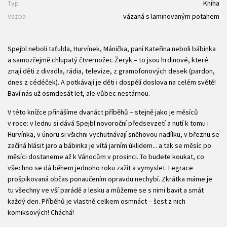
Typ
Kniha
Vazba
vázaná s laminovaným potahem
Spejbl neboli taťulda, Hurvínek, Mánička, paní Kateřina neboli bábinka
a samozřejmě chlupatý čtvernožec Žeryk – to jsou hrdinové, které
znají děti z divadla, rádia, televize, z gramofonových desek (pardon,
dnes z cédéček). A potkávají je děti i dospělí doslova na celém světě!
Baví nás už osmdesát let, ale vůbec nestárnou.
V této knížce přinášíme dvanáct příběhů – stejně jako je měsíců
v roce: v lednu si dává Spejbl novoroční předsevzetí a nutí k tomu i
Hurvínka, v únoru si všichni vychutnávají sněhovou nadílku, v březnu se
začíná hlásit jaro a bábinka je vítá jarním úklidem... a tak se měsíc po
měsíci dostaneme až k Vánocům v prosinci. To budete koukat, co
všechno se dá během jednoho roku zažít a vymyslet. Legrace
prošpikovaná občas ponaučením opravdu nechybí. Zkrátka máme je
tu všechny ve vší parádě a lesku a můžeme se s nimi bavit a smát
každý den. Příběhů je vlastně celkem osmnáct – šest z nich
komiksových! Cháchá!