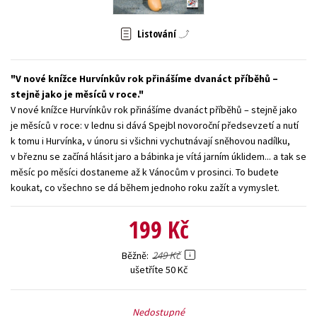
Young adult (SK)
Zahraniční literatura
Zdraví a životní styl
Listování
Všechny tituly
V nové knížce Hurvínkův rok přinášíme dvanáct příběhů –
stejně jako je měsíců v roce.
V nové knížce Hurvínkův rok přinášíme dvanáct příběhů – stejně jako
je měsíců v roce: v lednu si dává Spejbl novoroční předsevzetí a nutí
k tomu i Hurvínka, v únoru si všichni vychutnávají sněhovou nadílku,
v březnu se začíná hlásit jaro a bábinka je vítá jarním úklidem... a tak se
měsíc po měsíci dostaneme až k Vánocům v prosinci. To budete
koukat, co všechno se dá během jednoho roku zažít a vymyslet.
199 Kč
249 Kč
Běžně
ušetříte 50 Kč
Nedostupné