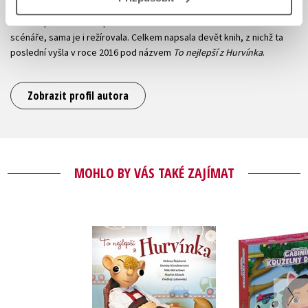
svým hlasem Máničky a Bábinky v divadle, v televizi pak dabovala
velmi úspěšně Lízu Simpsonovou. Psala televizní i rozhlasové
scénáře, sama je i režírovala. Celkem napsala devět knih, z nichž ta
poslední vyšla v roce 2016 pod názvem
To nejlepší z Hurvínka
.
Zobrazit profil autora
MOHLO BY VÁS TAKÉ ZAJÍMAT
To nejlepší z
Gábinin k
Hurvínka
domek - Čti 
,
Helena Štáchová
s ná
,
Martin Klásek
Kolekt
,
Miki Kirschner
,
Ondřej Lážnovský