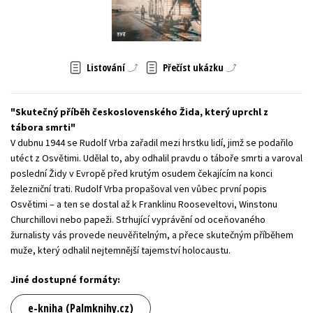
Young adult (SK)
Zahraniční literatura
Zdraví a životní styl
Všechny tituly
Listování
Přečíst ukázku
Skutečný příběh československého Žida, který uprchl z
tábora smrti
V dubnu 1944 se Rudolf Vrba zařadil mezi hrstku lidí, jimž se podařilo
utéct z Osvětimi. Udělal to, aby odhalil pravdu o táboře smrti a varoval
poslední Židy v Evropě před krutým osudem čekajícím na konci
železniční trati. Rudolf Vrba propašoval ven vůbec první popis
Osvětimi – a ten se dostal až k Franklinu Rooseveltovi, Winstonu
Churchillovi nebo papeži. Strhující vyprávění od oceňovaného
žurnalisty vás provede neuvěřitelným, a přece skutečným příběhem
muže, který odhalil nejtemnější tajemství holocaustu.
Jiné dostupné formáty:
e-kniha (Palmknihy.cz)