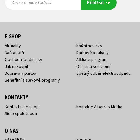
Přihlásit se
mailová
mailová
Vaše e-mailová adresa
adresa
adresa
E-SHOP
Aktuality
Knižní novinky
Naši autoři
Dárkové poukazy
Obchodní podmínky
Affiliate program
Jak nakoupit
Ochrana soukromí
Doprava a platba
Zpětný odběr elektroodpadu
Benefitní a slevové programy
KONTAKTY
Kontakt na e-shop
Kontakty Albatros Media
Sídlo společnosti
O NÁS
Náš příběh
Aktuality