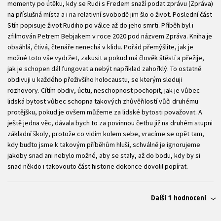
momenty po útěku, kdy se Rudi s Fredem snaží podat zprávu (Zpráva)
na příslušná místa a i na relativní svobodě jim šlo o život. Poslední část
Stín popisuje život Rudiho po válce až do jeho smrti. Příběh byl i
zfilmován Petrem Bebjakem v roce 2020 pod názvem Zpráva. Kniha je
obsáhlá, čtivá, čtenáře nenechá v klidu. Pořád přemýšlíte, jak je
možné toto vše vydržet, zakusit a pokud má člověk štěstí a přežije,
jak je schopen dál fungovat a nebýt například zahořklý. To ostatně
obdivuji u každého přeživšího holocaustu, se kterým sleduji
rozhovory. Cítím obdiv, úctu, neschopnost pochopit, jak je vůbec
lidská bytost vůbec schopna takových zhůvěřilostí vůči druhému
protějšku, pokud je ovšem můžeme za lidské bytosti považovat. A
ještě jedna věc, dávala bych to za povinnou četbu již na druhém stupni
základní školy, protože co vidím kolem sebe, vracíme se opět tam,
kdy buďto jsme k takovým příběhům hluší, schválně je ignorujeme
jakoby snad ani nebylo možné, aby se staly, až do bodu, kdy by si
snad někdo i takovouto část historie dokonce dovolil popírat.
Další 1 hodnocení