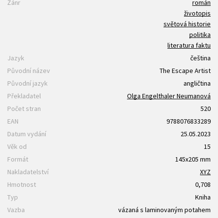
Žánr
román
životopis
světová historie
politika
literatura faktu
Jazyk
čeština
Původní název
The Escape Artist
Původní jazyk
angličtina
Překladatel
Olga Engelthaler Neumanová
Počet stran
520
EAN
9788076833289
Datum vydání
25.05.2023
Věk od
15
Formát
145x205 mm
Nakladatelství
XYZ
Hmotnost
0,708
Typ
Kniha
Vazba
vázaná s laminovaným potahem