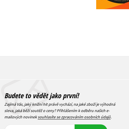
Budete to vědět jako první!
Zajímá Vás, jaký knižní hit právě vychází, na jaké zboží je výhodná
sleva, jaká běží soutěž o ceny? Přihlášením k odběru našich e-
mailových novinek
souhlasíte se zpracováním osobních údajů
.
Vaše e-
Vaše e-