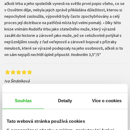
ačkoli Vrba a jeho společník vynesli na světlo první popis všeho, co se
v Osvětimi děje, nebyla jejich zprávě přikládána důležitost, kterou si
nepochybně zasloužila, výpovědi byly často zpochybňovány a celý
proces její distribuce na patřičná místa byl velmi pomalý. • Díky této
knize vnímám Rudolfa Vrbu jako statečného muže, který výrazně
zasáhl do historie a zároveň jako muže, jež se celoživotně potýkal s
nejrůznějšími soudy z řad veřejností a zároveň bojoval s přízraky
minulosti, které se výrazně podepsaly na jeho osobnosti, ačkoli si to
on sám nejspíš nechtěl úplně připustit. Hodnotím 3,5*/5*
Iva Šindelková
22.06.2023
Příběh žida Rudolfa („Rudiho“) Vrby, který jako Walter Rosenberg,
Souhlas
Detaily
Více o cookies
utekl z lágru v Novákách, aby jej čekal pokud se to tak dá nazvat,
důležitější útěk a boj za to, aby se informace o holocaustu dostaly na
správná místa a podařilo se zachránit skupinu 200 000 maďarských
Tato webová stránka používá cookies
židů před jistou cestou na smrt. Rudolfova inteligence, jeho spojení s
Fredem Wetzlerem, odhodlání postavit se zlu, bezpočet náhod, které