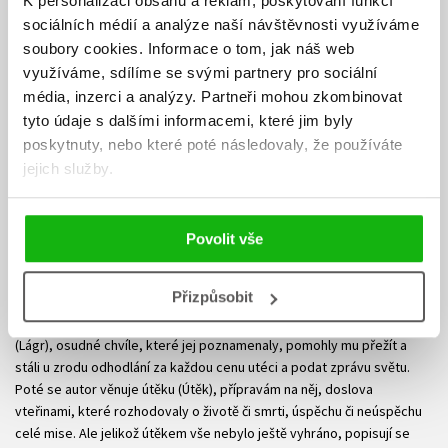
K personalizaci obsahu a reklam, poskytování funkcí
jej dělily od jisté smrti stojí základem příběhu o lidské odvaze,
sociálních médií a analýze naší návštěvnosti využíváme
odhodlání čelit zlu, informování o zvěrstvech, vybírání si svého okruhu
soubory cookies.
Informace o tom, jak náš web
lidí, kterým se dá věřit, boj o to, aby se informace dostaly od
využíváme, sdílíme se svými partnery pro sociální
hluchých a nevěřících uší až k místům, kde s informacemi náležitě
média, inzerci a analýzy.
Partneři mohou zkombinovat
naloží a došlo k záchraně nevinných lidských životů. Walter po válce
tyto údaje s dalšími informacemi, které jim byly
přijal slovenské jméno, zatímco Fred Wetzler si po celý život své
poskytnuty, nebo které poté následovaly, že používáte
jméno ponechal. Mnozí měli Rudimu za zlé, že po válce nesčetněkrát o
zvěrstvech hovořil věcně, jako by odosobněně, dokonce snad jako by
jejich služby.
se usmíval, ovšem možná to byl jediný mechanismus, díky kterému se
Rudi dokázal vrátit k normálnímu životu, a když se to tak vezme,
možná pro jeho vyzrálost a fakt, že nebyl zbrklý, dokázal si spočítat
Povolit vše
pro a proti, a vůbec díky jeho naturelu dokázal holocaust přežít.
Jonathan Freedland podává neskutečně čtivý, věcný příběh kdy se
Přizpůsobit
seznamujeme s příběhem Rudiho, co stálo na začátku jeho mladého
života, což jej připravilo na budoucí strasti. Popisuje fázi života v lágru
(Lágr), osudné chvíle, které jej poznamenaly, pomohly mu přežít a
stáli u zrodu odhodlání za každou cenu utéci a podat zprávu světu.
Poté se autor věnuje útěku (Útěk), přípravám na něj, doslova
vteřinami, které rozhodovaly o životě či smrti, úspěchu či neúspěchu
celé mise. Ale jelikož útěkem vše nebylo ještě vyhráno, popisují se