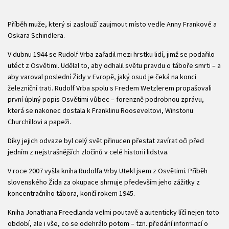
Příběh muže, který si zaslouží zaujmout místo vedle Anny Frankové a
Oskara Schindlera.
V dubnu 1944 se Rudolf Vrba zařadil mezi hrstku lidí, jimž se podařilo
utéct z Osvětimi. Udělal to, aby odhalil světu pravdu o táboře smrti – a
aby varoval poslední Židy v Evropě, jaký osud je čeká na konci
železniční trati. Rudolf Vrba spolu s Fredem Wetzlerem propašovali
první úplný popis Osvětimi vůbec – forenzně podrobnou zprávu,
která se nakonec dostala k Franklinu Rooseveltovi, Winstonu
Churchillovi a papeži.
Díky jejich odvaze byl celý svět přinucen přestat zavírat oči před
jedním z nejstrašnějších zločinů v celé historii lidstva.
V roce 2007 vyšla kniha Rudolfa Vrby Utekl jsem z Osvětimi. Příběh
slovenského Žida za okupace shrnuje především jeho zážitky z
koncentračního tábora, končí rokem 1945.
Kniha Jonathana Freedlanda velmi poutavě a autenticky líčí nejen toto
období, ale i vše, co se odehrálo potom – tzn. předání informací o