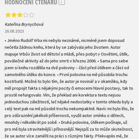
HODNOCENÍ ČTENÁŘŮ
Kateřina Brynychová
26.08.2023
• Jméno Rudolf Vrba mi nebylo neznámé, nicméně jsem doposud
nečetla žádnou knihu, která by se zabývala jeho životem. Autor
mapuje Vrbův život od dětství a mládí, přes pobyt v Osvětimi, útěk,
poválečné aktivity až do jeho smrti v březnu 2006. • Sama pro sebe
jsem si knihu rozdělila na dvě poloviny – část před útěkem a část od
samotného útěku do konce. • První polovina na mě působila trochu
kostrbatě. Možná to bylo tím, že autor je novinář a v okamžiku, kdy
měl propojit fakta s nějakými pocity či emocemi hlavní postavy, tak to
prostě nefungovalo. Vím, že překlad ani korektura textu nejsou
jednoduchou záležitostí, leč nějaké nedostatky v tomto ohledu byly a
celý text pak na mě působil trochu nekompaktně. Navíc mi bylo líto, že
pro zdůraznění jakékoli příšernosti, využil autor zmínku o dětech,
mnohdy i několikrát po sobě. • Druhá polovina, útěkem počínaje, už
pro mě byla stravitelnější i přínosnější. Nejspíš za to může skutečnost,
že se autor více zaměřil na práci s různými fakty. Překvapilo mě, že