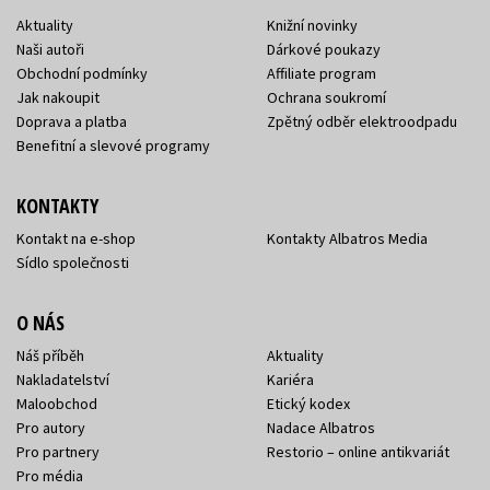
Aktuality
Knižní novinky
Naši autoři
Dárkové poukazy
Obchodní podmínky
Affiliate program
Jak nakoupit
Ochrana soukromí
Doprava a platba
Zpětný odběr elektroodpadu
Benefitní a slevové programy
KONTAKTY
Kontakt na e-shop
Kontakty Albatros Media
Sídlo společnosti
O NÁS
Náš příběh
Aktuality
Nakladatelství
Kariéra
Maloobchod
Etický kodex
Pro autory
Nadace Albatros
Pro partnery
Restorio – online antikvariát
Pro média