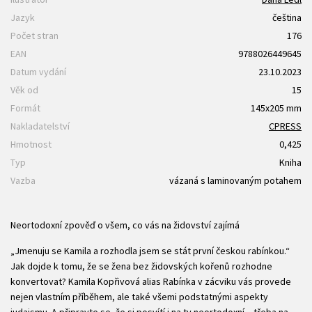
Jazyk
čeština
Počet stran
176
EAN
9788026449645
Datum vydání
23.10.2023
Věk od
15
Formát
145x205 mm
Nakladatelství
CPRESS
Hmotnost
0,425
Typ
Kniha
Vazba
vázaná s laminovaným potahem
Neortodoxní zpověď o všem, co vás na židovství zajímá
„Jmenuju se Kamila a rozhodla jsem se stát první českou rabínkou.“
Jak dojde k tomu, že se žena bez židovských kořenů rozhodne
konvertovat? Kamila Kopřivová alias Rabínka v zácviku vás provede
nejen vlastním příběhem, ale také všemi podstatnými aspekty