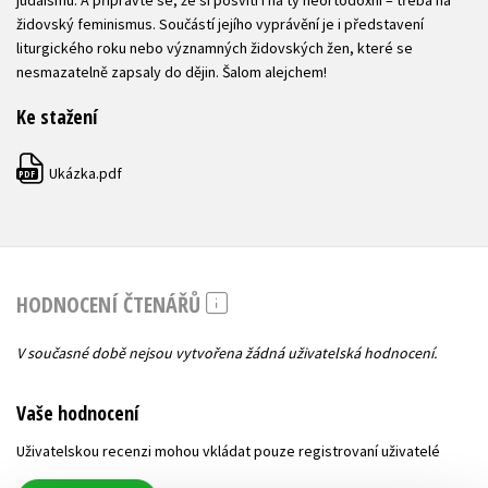
judaismu. A připravte se, že si posvítí i na ty neortodoxní – třeba na
židovský feminismus. Součástí jejího vyprávění je i představení
liturgického roku nebo významných židovských žen, které se
nesmazatelně zapsaly do dějin. Šalom alejchem!
Ke stažení
Ukázka.pdf
PDF
HODNOCENÍ ČTENÁŘŮ
V současné době nejsou vytvořena žádná uživatelská hodnocení.
Vaše hodnocení
Uživatelskou recenzi mohou vkládat pouze registrovaní uživatelé