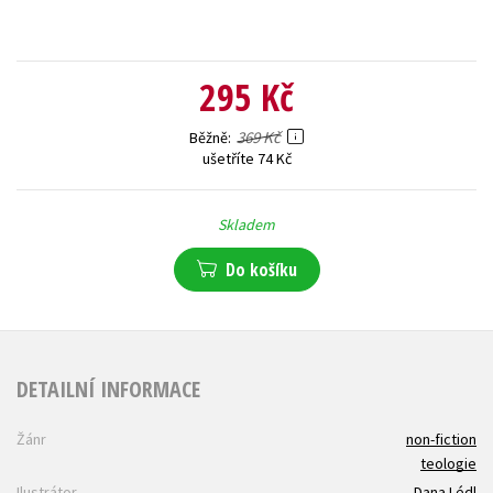
295 Kč
369 Kč
Běžně
ušetříte 74 Kč
Skladem
Do košíku
DETAILNÍ INFORMACE
Žánr
non-fiction
teologie
Ilustrátor
Dana Lédl