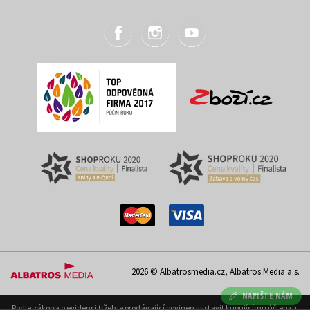
2026 © Albatrosmedia.cz, Albatros Media a.s.
NAPIŠTE NÁM
Podle zákona o evidenci tržeb je prodávající povinen vystavit kupujícímu účtenku.