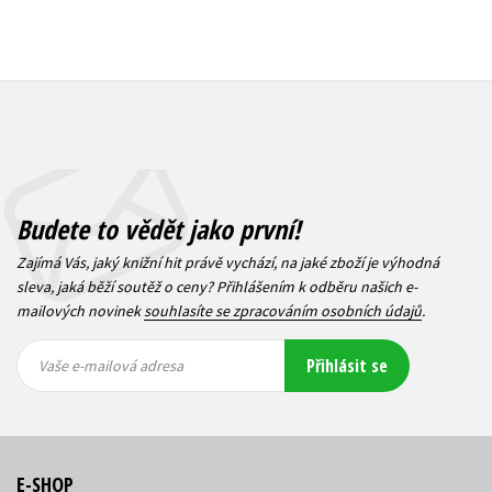
Budete to vědět jako první!
Zajímá Vás, jaký knižní hit právě vychází, na jaké zboží je výhodná
sleva, jaká běží soutěž o ceny? Přihlášením k odběru našich e-
mailových novinek
souhlasíte se zpracováním osobních údajů
.
Vaše e-
Vaše e-
Přihlásit se
mailová
mailová
Vaše e-mailová adresa
adresa
adresa
E-SHOP