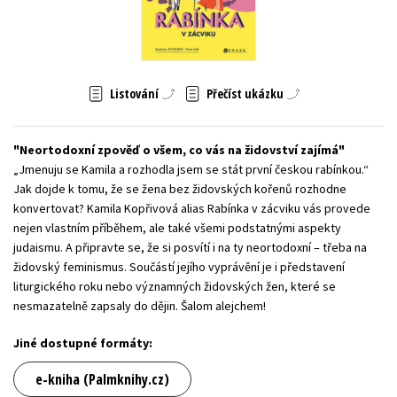
Young adult (SK)
Zahraniční literatura
Zdraví a životní styl
Všechny tituly
Listování
Přečíst ukázku
Neortodoxní zpověď o všem, co vás na židovství zajímá
„Jmenuju se Kamila a rozhodla jsem se stát první českou rabínkou.“
Jak dojde k tomu, že se žena bez židovských kořenů rozhodne
konvertovat? Kamila Kopřivová alias Rabínka v zácviku vás provede
nejen vlastním příběhem, ale také všemi podstatnými aspekty
judaismu. A připravte se, že si posvítí i na ty neortodoxní – třeba na
židovský feminismus. Součástí jejího vyprávění je i představení
liturgického roku nebo významných židovských žen, které se
nesmazatelně zapsaly do dějin. Šalom alejchem!
Jiné dostupné formáty:
e-kniha (Palmknihy.cz)