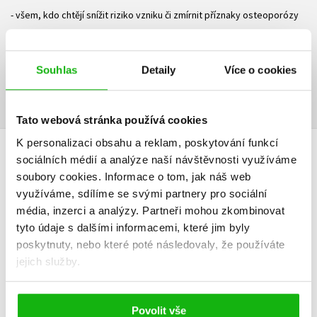
- všem, kdo chtějí snížit riziko vzniku či zmírnit příznaky osteoporózy
Ke stažení
Souhlas
Detaily
Více o cookies
Obsah.pdf
Ukázka.pdf
PDF
PDF
Tato webová stránka používá cookies
K personalizaci obsahu a reklam, poskytování funkcí
sociálních médií a analýze naší návštěvnosti využíváme
HODNOCENÍ ČTENÁŘŮ
soubory cookies.
Informace o tom, jak náš web
využíváme, sdílíme se svými partnery pro sociální
V současné době nejsou vytvořena žádná uživatelská hodnocení.
média, inzerci a analýzy.
Partneři mohou zkombinovat
tyto údaje s dalšími informacemi, které jim byly
Vaše hodnocení
poskytnuty, nebo které poté následovaly, že používáte
Uživatelskou recenzi mohou vkládat pouze registrovaní uživatelé
jejich služby.
Přihlásit
Povolit vše