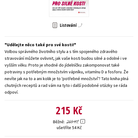
Young adult (SK)
Zahraniční literatura
Zdraví a životní styl
Všechny tituly
Listování
Udělejte něco také pro své kosti!
Volbou správného životního stylu a s tím spojeného zdravého
stravování můžete ovlivnit, jak vaše kosti budou silné a odolné i ve
vyšším věku. Proto je vhodné do jídelníčku zakomponovat také
potraviny s potřebným množstvím vápníku, vitamínu D a fosforu. Že
nevíte jak na to a ani kolik je to 'potřebné množství'? Tato kniha plná
chutných receptů a rad vám na tyto i další podobné otázky se ráda
odpoví.
215 Kč
269 Kč
Běžně
ušetříte 54 Kč