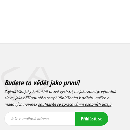
Budete to vědět jako první!
Zajímá Vás, jaký knižní hit právě vychází, na jaké zboží je výhodná
sleva, jaká běží soutěž o ceny? Přihlášením k odběru našich e-
mailových novinek
souhlasíte se zpracováním osobních údajů
.
Vaše e-
Vaše e-
Přihlásit se
mailová
mailová
Vaše e-mailová adresa
adresa
adresa