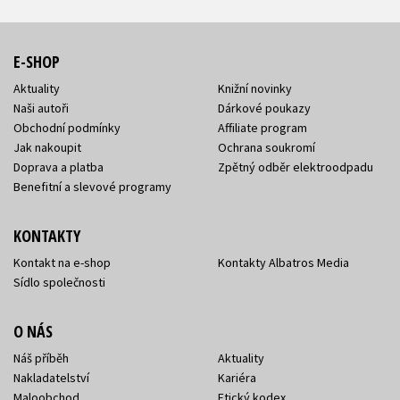
E-SHOP
Aktuality
Knižní novinky
Naši autoři
Dárkové poukazy
Obchodní podmínky
Affiliate program
Jak nakoupit
Ochrana soukromí
Doprava a platba
Zpětný odběr elektroodpadu
Benefitní a slevové programy
KONTAKTY
Kontakt na e-shop
Kontakty Albatros Media
Sídlo společnosti
O NÁS
Náš příběh
Aktuality
Nakladatelství
Kariéra
Maloobchod
Etický kodex