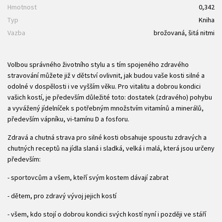
Hmotnost
0,342
Typ
Kniha
Vazba
brožovaná, šitá nitmi
Volbou správného životního stylu a s tím spojeného zdravého
stravování můžete již v dětství ovlivnit, jak budou vaše kosti silné a
odolné v dospělosti i ve vyšším věku. Pro vitalitu a dobrou kondici
vašich kostí, je především důležité toto: dostatek (zdravého) pohybu
a vyvážený jídelníček s potřebným množstvím vitamínů a minerálů,
především vápníku, vi-tamínu D a fosforu.
Zdravá a chutná strava pro silné kosti obsahuje spoustu zdravých a
chutných receptů na jídla slaná i sladká, velká i malá, která jsou určeny
především:
- sportovcům a všem, kteří svým kostem dávají zabrat
- dětem, pro zdravý vývoj jejich kostí
- všem, kdo stojí o dobrou kondici svých kostí nyní i později ve stáří