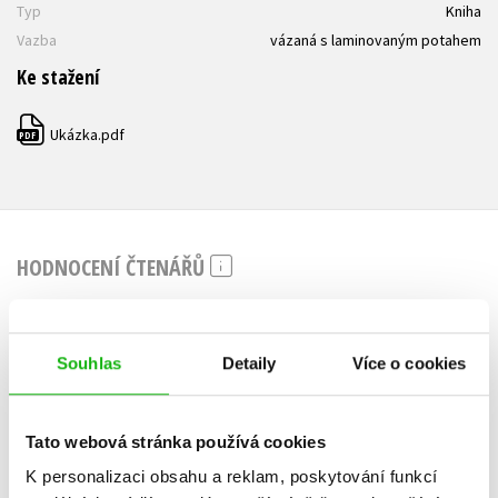
Typ
Kniha
Vazba
vázaná s laminovaným potahem
Ke stažení
Ukázka.pdf
PDF
HODNOCENÍ ČTENÁŘŮ
V současné době nejsou vytvořena žádná uživatelská hodnocení.
Souhlas
Detaily
Více o cookies
Vaše hodnocení
Uživatelskou recenzi mohou vkládat pouze registrovaní uživatelé
Tato webová stránka používá cookies
Přihlásit
K personalizaci obsahu a reklam, poskytování funkcí