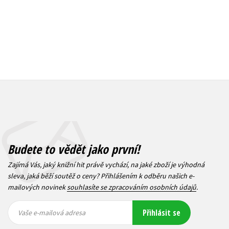
Budete to vědět jako první!
Zajímá Vás, jaký knižní hit právě vychází, na jaké zboží je výhodná
sleva, jaká běží soutěž o ceny? Přihlášením k odběru našich e-
mailových novinek
souhlasíte se zpracováním osobních údajů
.
Vaše e-
Vaše e-
Přihlásit se
mailová
mailová
Vaše e-mailová adresa
adresa
adresa