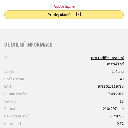
Nedostupné
Prodej ukončen
DETAILNÍ INFORMACE
Žánr
pro rodiče - ostatní
mateřství
Jazyk
čeština
Počet stran
48
EAN
9788025119785
Datum vydání
17.09.2012
Věk od
18
Formát
210x297 mm
Nakladatelství
CPRESS
Hmotnost
0,52