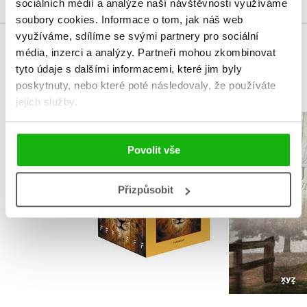
sociálních médií a analýze naší návštěvnosti využíváme
soubory cookies.
Informace o tom, jak náš web
využíváme, sdílíme se svými partnery pro sociální
média, inzerci a analýzy.
Partneři mohou zkombinovat
MOHLO BY VÁS TAKÉ ZAJÍMAT
tyto údaje s dalšími informacemi, které jim byly
poskytnuty, nebo které poté následovaly, že používáte
jejich služby.
NARNIE – komplet
Čarodějn
1.-7.díl – box
Frýval
Povolit vše
C. S. Lewis
Izabela Mi
Přizpůsobit
Do košíku
Do košík
1 832 Kč
343 Kč
2 290 Kč
4