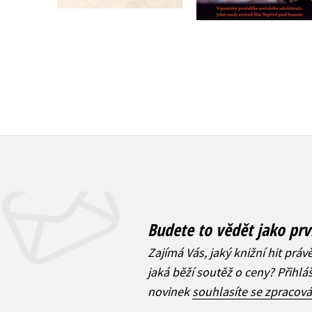
Budete to vědět jako prv
Zajímá Vás, jaký knižní hit práv
jaká běží soutěž o ceny? Přihl
novinek
souhlasíte se zpracov