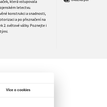
haček, která vstupovala
ojenském letectvu.
věné konstrukci a snadnosti,
motorizaci a po přeznačení na
ek 2. světové války. Poznejte i
atými.
Více o cookies
elé