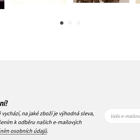
ní!
Vaše e-
Vaše e-
ě vychází, na jaké zboží je výhodná sleva,
mailová
mailová
Vaše e-mailov
adresa
adresa
ášením k odběru našich e-mailových
áním osobních údajů
.