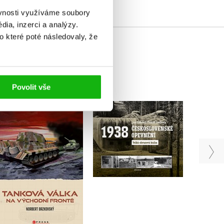
ěvnosti využíváme soubory
ia, inzerci a analýzy.
o které poté následovaly, že
Povolit vše
Tanková válka na
Československé
B
východní frontě
opevnění 1938
Norbert Brzkovský
,
Jan Lakosil
Tomáš Svoboda
Do košíku
Do košíku