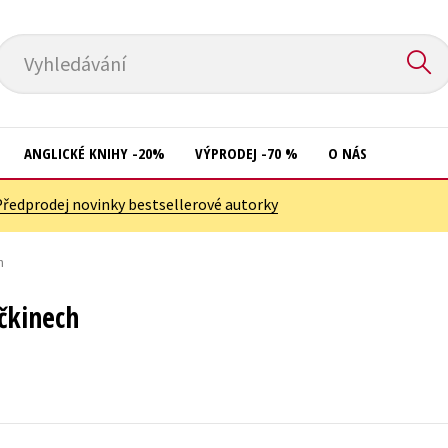
Vyhledávání
ANGLICKÉ KNIHY -20%
VÝPRODEJ -70 %
O NÁS
Předprodej novinky bestsellerové autorky
Přírodní vědy
Křížovky
Společnost, politika
h
Kuchařky
Technika a věda
New Adult
čkinech
Učebnice
Ostatní
Umění a kultura
Počítače
Výchova a pedagogika
Poezie
Young adult