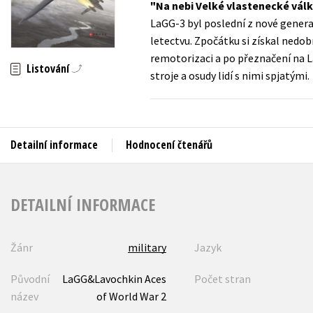
Na nebi Velké vlastenecké válk
Auto - moto
LaGG-3 byl poslední z nové gener
Jazyky
Beletrie pro děti
letectvu. Zpočátku si získal nedob
Kalendáře
remotorizaci a po přeznačení na La-
Beletrie pro dospělé
Listování
stroje a osudy lidí s nimi spjatými.
Kariéra a osobní rozvoj
Byznys a ekonomie
Komiks
Detailní informace
Hodnocení čtenářů
V
DETAILNÍ INFORMACE
Žánr
military
Jazyk
Původní
LaGG&Lavochkin Aces
Počet stran
název
of World War 2