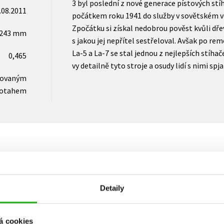
3 byl poslední z nové generace pístových stí
.08.2011
počátkem roku 1941 do služby v sovětském v
Zpočátku si získal nedobrou pověst kvůli dře
x243 mm
s jakou jej nepřítel sestřeloval. Avšak po re
La-5 a La-7 se stal jednou z nejlepších stíhač
0,465
vy detailně tyto stroje a osudy lidí s nimi spj
novaným
otahem
Vaše hodnocení
Detaily
Uživatelskou recenzi mohou vkládat pouze registrovaní uživat
Přihlásit
á cookies