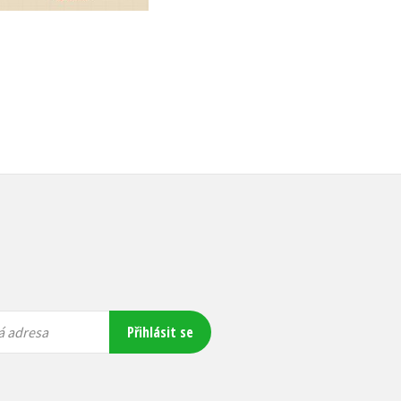
472 Kč
799 Kč
590 Kč
999 Kč
Přihlásit se
á adresa