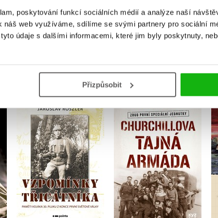
klam, poskytování funkcí sociálních médií a analýze naší návšt
k náš web využíváme, sdílíme se svými partnery pro sociální méd
yto údaje s dalšími informacemi, které jim byly poskytnuty, neb
MOHLO BY VÁS TAKÉ ZAJÍMAT
Přizpůsobit
Churchillova tajná
če
Vzpomínky třicátníka
armáda
Jaroslav Röszler
Damien Lewis
Do košíku
Do košíku
223 Kč
375 Kč
279 Kč
469 Kč