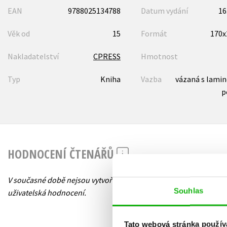
EAN
9788025134788
Datum vydání
16
Věk od
15
Formát
170
Nakladatelství
CPRESS
Hmotnost
Typ
Kniha
Vazba
vázaná s lami
p
HODNOCENÍ ČTENÁŘŮ
V současné době nejsou vytvořena žádná
Souhlas
uživatelská hodnocení.
Tato webová stránka použív