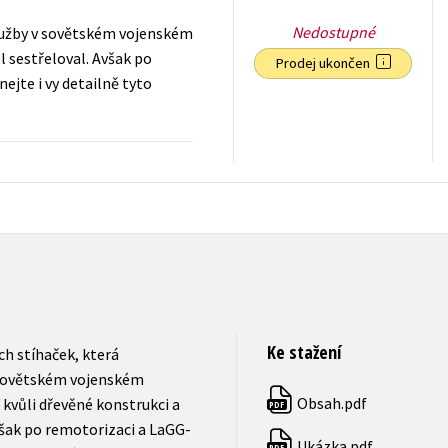
Nedostupné
služby v sovětském vojenském
l sestřeloval. Avšak po
Prodej ukončen
ejte i vy detailně tyto
239
Kč
s DPH
Ke stažení
ch stíhaček, která
 sovětském vojenském
Obsah.pdf
 kvůli dřevěné konstrukci a
PDF
Avšak po remotorizaci a LaGG-
Ukázka.pdf
PDF