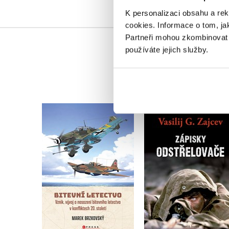
K personalizaci obsahu a re
cookies.
Informace o tom, ja
Partneři mohou zkombinovat t
používáte jejich služby.
Zápisky odstřelova
Bitevní letectvo
Vasilij G. Zajcev
Marek Brzkovský
Do košíku
Do košíku
479 Kč
599 Kč
279 Kč
349 Kč