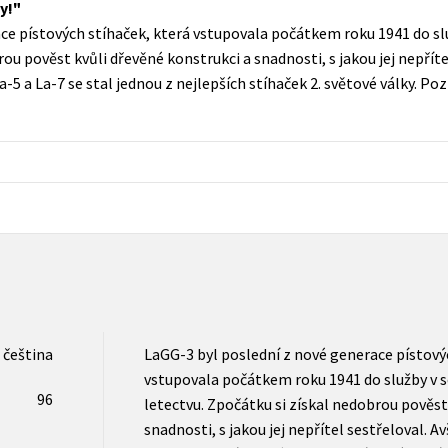
y!
Populárně - naučná pro dospělé
ace pístových stíhaček, která vstupovala počátkem roku 1941 do 
Young adult (SK)
Populárně - naučné pro děti
rou pověst kvůli dřevěné konstrukci a snadnosti, s jakou jej nepříte
Zahraniční literatura
5 a La-7 se stal jednou z nejlepších stíhaček 2. světové války. Pozn
Předškoláci
Zdraví a životní styl
Příroda a zahrada
šechny tituly
čeština
LaGG-3 byl poslední z nové generace pístový
vstupovala počátkem roku 1941 do služby v
96
letectvu. Zpočátku si získal nedobrou pověst
snadnosti, s jakou jej nepřítel sestřeloval. 