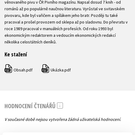
věnovaného pivu v ČR Pivního magazínu. Napsal dosud 7 knih - od
románů až po populárně naučnou literaturu. Vyrůstal ve svitavském
pivovaru, kde byl vařičem a spílákem jeho bratr. Později tu také
pracoval a prošel provozem od sklepa až po sladovnu. Do převratu v
roce 1989 pracoval v manuálních profesích. Od roku 1993 byl
ekonomickým redaktorem a vedoucím ekonomických redakcí
několika celostátních deníků.
Ke stažení
Obsah.pdf
Ukázka.pdf
PDF
PDF
HODNOCENÍ ČTENÁŘŮ
V současné době nejsou vytvořena žádná uživatelská hodnocení.