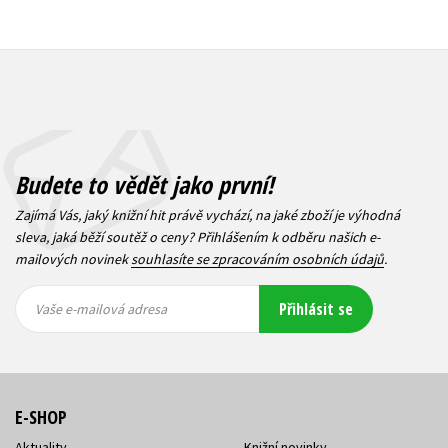
Budete to vědět jako první!
Zajímá Vás, jaký knižní hit právě vychází, na jaké zboží je výhodná
sleva, jaká běží soutěž o ceny? Přihlášením k odběru našich e-
mailových novinek
souhlasíte se zpracováním osobních údajů
.
Vaše e-
Vaše e-
Přihlásit se
mailová
mailová
Vaše e-mailová adresa
adresa
adresa
E-SHOP
Aktuality
Knižní novinky