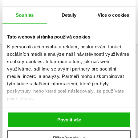
Vaše hodnocení
Uživatelskou recenzi mohou vkládat pouze registrovaní uživatelé
Souhlas
Detaily
Více o cookies
Přihlásit
Tato webová stránka používá cookies
K personalizaci obsahu a reklam, poskytování funkcí
AUTOR KNIHY
sociálních médií a analýze naší návštěvnosti využíváme
soubory cookies.
Informace o tom, jak náš web
využíváme, sdílíme se svými partnery pro sociální
média, inzerci a analýzy.
Partneři mohou zkombinovat
tyto údaje s dalšími informacemi, které jim byly
poskytnuty, nebo které poté následovaly, že používáte
jejich služby.
Povolit vše
Přizpůsobit