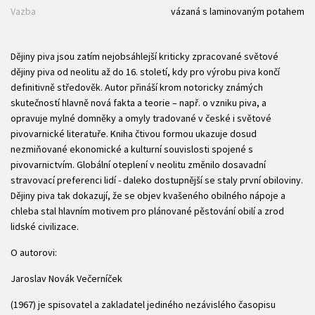
Vazba
vázaná s laminovaným potahem
Dějiny piva jsou zatím nejobsáhlejší kriticky zpracované světové
dějiny piva od neolitu až do 16. století, kdy pro výrobu piva končí
definitivně středověk. Autor přináší krom notoricky známých
skutečností hlavně nová fakta a teorie – např. o vzniku piva, a
opravuje mylné domněky a omyly tradované v české i světové
pivovarnické literatuře. Kniha čtivou formou ukazuje dosud
nezmiňované ekonomické a kulturní souvislosti spojené s
pivovarnictvím. Globální oteplení v neolitu změnilo dosavadní
stravovací preferenci lidí - daleko dostupnější se staly první obiloviny.
Dějiny piva tak dokazují, že se objev kvašeného obilného nápoje a
chleba stal hlavním motivem pro plánované pěstování obilí a zrod
lidské civilizace.
O autorovi:
Jaroslav Novák Večerníček
(1967) je spisovatel a zakladatel jediného nezávislého časopisu