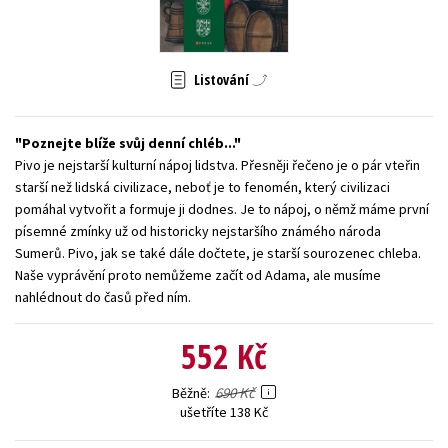
Young adult (SK)
Zahraniční literatura
Zdraví a životní styl
Všechny tituly
Listování
Poznejte blíže svůj denní chléb...
Pivo je nejstarší kulturní nápoj lidstva. Přesněji řečeno je o pár vteřin
starší než lidská civilizace, neboť je to fenomén, který civilizaci
pomáhal vytvořit a formuje ji dodnes. Je to nápoj, o němž máme první
písemné zmínky už od historicky nejstaršího známého národa
Sumerů. Pivo, jak se také dále dočtete, je starší sourozenec chleba.
Naše vyprávění proto nemůžeme začít od Adama, ale musíme
nahlédnout do časů před ním.
552 Kč
690 Kč
Běžně
ušetříte 138 Kč