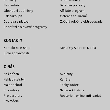
Naši autoři
Dárkové poukazy
Obchodní podmínky
Affiliate program
Jak nakoupit
Ochrana soukromí
Doprava a platba
Zpětný odběr elektroodpadu
Benefitní a slevové programy
KONTAKTY
Kontakt na e-shop
Kontakty Albatros Media
Sídlo společnosti
O NÁS
Náš příběh
Aktuality
Nakladatelství
Kariéra
Maloobchod
Etický kodex
Pro autory
Nadace Albatros
Pro partnery
Restorio – online antikvariát
Pro média