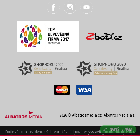
2026 © Albatrosmedia.cz, Albatros Media a.s.
NAPIŠTE NÁM
Podle zákona o evidenci tržeb je prodávající povinen vystavit kupujícímu účtenku.
Zároveň je povinen zaevidovat přijatou tržbu u správce daně on-line; v případě