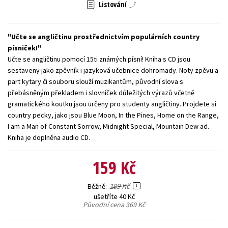
Listování
Young adult (SK)
Zahraniční literatura
Zdraví a životní styl
Učte se angličtinu prostřednictvím populárních country
Všechny tituly
písniček!
Učte se angličtinu pomocí 15ti známých písní! Kniha s CD jsou
sestaveny jako zpěvník i jazyková učebnice dohromady. Noty zpěvu a
part kytary či souboru slouží muzikantům, původní slova s
přebásněným překladem i slovníček důležitých výrazů včetně
gramatického koutku jsou určeny pro studenty angličtiny. Projdete si
country pecky, jako jsou Blue Moon, In the Pines, Home on the Range,
I am a Man of Constant Sorrow, Midnight Special, Mountain Dew ad.
Kniha je doplněna audio CD.
159 Kč
199 Kč
Běžně
ušetříte 40 Kč
Původní cena
369 Kč