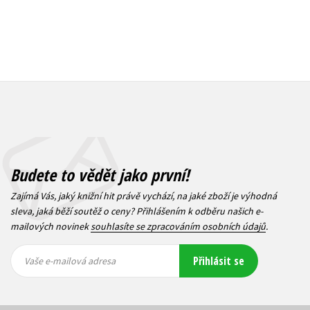
Budete to vědět jako první!
Zajímá Vás, jaký knižní hit právě vychází, na jaké zboží je výhodná
sleva, jaká běží soutěž o ceny? Přihlášením k odběru našich e-
mailových novinek
souhlasíte se zpracováním osobních údajů
.
Vaše e-
Vaše e-
Přihlásit se
mailová
mailová
Vaše e-mailová adresa
adresa
adresa