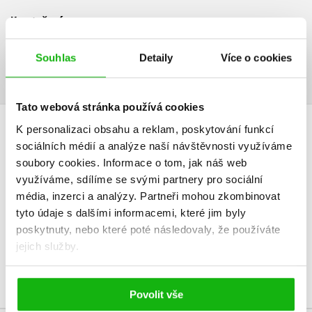
Ke stažení
Obsah.pdf
Ukázka.pdf
Souhlas
Detaily
Více o cookies
PDF
PDF
Tato webová stránka používá cookies
K personalizaci obsahu a reklam, poskytování funkcí
HODNOCENÍ ČTENÁŘŮ
sociálních médií a analýze naší návštěvnosti využíváme
soubory cookies.
Informace o tom, jak náš web
V současné době nejsou vytvořena žádná uživatelská hodnocení.
využíváme, sdílíme se svými partnery pro sociální
média, inzerci a analýzy.
Partneři mohou zkombinovat
Vaše hodnocení
tyto údaje s dalšími informacemi, které jim byly
poskytnuty, nebo které poté následovaly, že používáte
Uživatelskou recenzi mohou vkládat pouze registrovaní uživatelé
jejich služby.
Přihlásit
Povolit vše