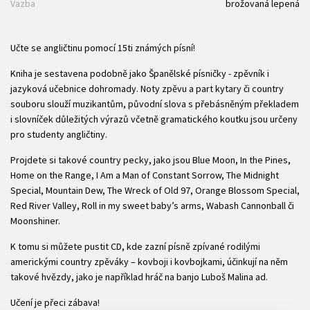
Vazba
brožovaná lepená
Učte se angličtinu pomocí 15ti známých písní!
Kniha je sestavena podobně jako Španělské písničky - zpěvník i
jazyková učebnice dohromady. Noty zpěvu a part kytary či country
souboru slouží muzikantům, původní slova s přebásněným překladem
i slovníček důležitých výrazů včetně gramatického koutku jsou určeny
pro studenty angličtiny.
Projdete si takové country pecky, jako jsou Blue Moon, In the Pines,
Home on the Range, I Am a Man of Constant Sorrow, The Midnight
Special, Mountain Dew, The Wreck of Old 97, Orange Blossom Special,
Red River Valley, Roll in my sweet baby’s arms, Wabash Cannonball či
Moonshiner.
K tomu si můžete pustit CD, kde zazní písně zpívané rodilými
americkými country zpěváky – kovboji i kovbojkami, účinkují na něm
takové hvězdy, jako je například hráč na banjo Luboš Malina ad.
Učení je přeci zábava!