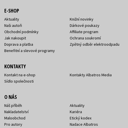
E-SHOP
Aktuality
Knižní novinky
Naši autoři
Dárkové poukazy
Obchodní podmínky
Affiliate program
Jak nakoupit
Ochrana soukromí
Doprava a platba
Zpětný odběr elektroodpadu
Benefitní a slevové programy
KONTAKTY
Kontakt na e-shop
Kontakty Albatros Media
Sídlo společnosti
O NÁS
Náš příběh
Aktuality
Nakladatelství
Kariéra
Maloobchod
Etický kodex
Pro autory
Nadace Albatros