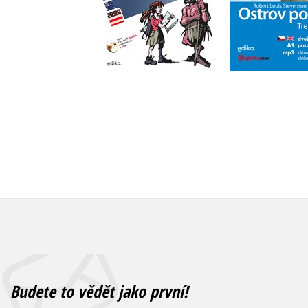
Do košík
Do košíku
199 Kč
2
399 Kč
499 Kč
Budete to vědět jako první!