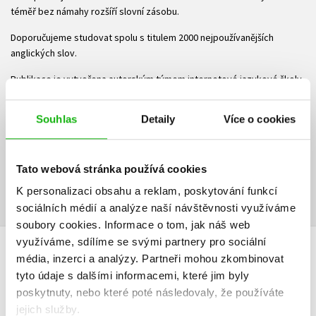
téměř bez námahy rozšíří slovní zásobu.
Doporučujeme studovat spolu s titulem 2000 nejpoužívanějších
anglických slov.
Publikace je vytvořena autorským týmem internetové jazykové školy
www.angličtina.com.
Souhlas
Detaily
Více o cookies
Autoři projektu pod vedením Petra Špirka a Karla Jamese Pratera mají
již více než desetileté zkušenosti s výukou angličtiny. Své poznatky
nyní spojují s moderní technologií a připravují multimediální učebnice
(audio, video, animace, interaktivní cvičení) speciálně určené pro
Tato webová stránka používá cookies
české studenty.
K personalizaci obsahu a reklam, poskytování funkcí
sociálních médií a analýze naší návštěvnosti využíváme
soubory cookies.
Informace o tom, jak náš web
využíváme, sdílíme se svými partnery pro sociální
média, inzerci a analýzy.
Partneři mohou zkombinovat
HODNOCENÍ ČTENÁŘŮ
tyto údaje s dalšími informacemi, které jim byly
poskytnuty, nebo které poté následovaly, že používáte
V současné době nejsou vytvořena žádná uživatelská hodnocení.
jejich služby.