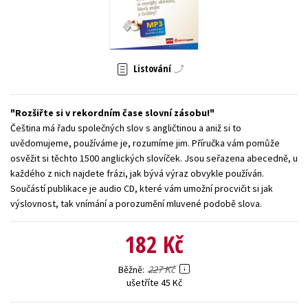
Young adult (SK)
Zahraniční literatura
Zdraví a životní styl
Všechny tituly
Listování
Rozšiřte si v rekordním čase slovní zásobu!
Čeština má řadu společných slov s angličtinou a aniž si to
uvědomujeme, používáme je, rozumíme jim. Příručka vám pomůže
osvěžit si těchto 1500 anglických slovíček. Jsou seřazena abecedně, u
každého z nich najdete frázi, jak bývá výraz obvykle používán.
Součástí publikace je audio CD, které vám umožní procvičit si jak
výslovnost, tak vnímání a porozumění mluvené podobě slova.
182 Kč
227 Kč
Běžně
ušetříte 45 Kč