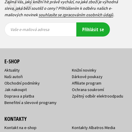
Zajímá Vás, jaký knižní hit právě vychází, na jaké zboží je výhodná
sleva, jaká běží soutěž o ceny? Přihlášením k odběru našich e-
mailových novinek
souhlasíte se zpracováním osobních údajů
.
Vaše e-
Vaše e-
Přihlásit se
mailová
mailová
Vaše e-mailová adresa
adresa
adresa
E-SHOP
Aktuality
Knižní novinky
Naši autoři
Dárkové poukazy
Obchodní podmínky
Affiliate program
Jak nakoupit
Ochrana soukromí
Doprava a platba
Zpětný odběr elektroodpadu
Benefitní a slevové programy
KONTAKTY
Kontakt na e-shop
Kontakty Albatros Media