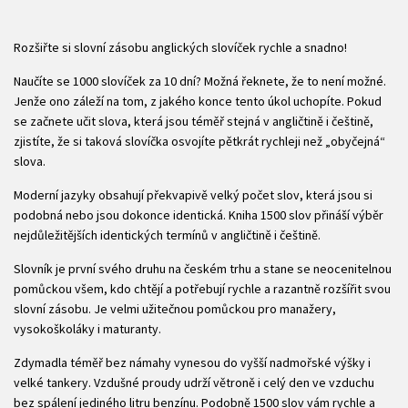
Rozšiřte si slovní zásobu anglických slovíček rychle a snadno!
Naučíte se 1000 slovíček za 10 dní? Možná řeknete, že to není možné.
Jenže ono záleží na tom, z jakého konce tento úkol uchopíte. Pokud
se začnete učit slova, která jsou téměř stejná v angličtině i češtině,
zjistíte, že si taková slovíčka osvojíte pětkrát rychleji než „obyčejná“
slova.
Moderní jazyky obsahují překvapivě velký počet slov, která jsou si
podobná nebo jsou dokonce identická. Kniha 1500 slov přináší výběr
nejdůležitějších identických termínů v angličtině i češtině.
Slovník je první svého druhu na českém trhu a stane se neocenitelnou
pomůckou všem, kdo chtějí a potřebují rychle a razantně rozšířit svou
slovní zásobu. Je velmi užitečnou pomůckou pro manažery,
vysokoškoláky i maturanty.
Zdymadla téměř bez námahy vynesou do vyšší nadmořské výšky i
velké tankery. Vzdušné proudy udrží větroně i celý den ve vzduchu
bez spálení jediného litru benzínu. Podobně 1500 slov vám rychle a