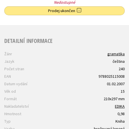
Nedostupné
Prodej ukončen
DETAILNÍ INFORMACE
Žánr
gramatika
Jazyk
čeština
Počet stran
240
EAN
9788025115008
Datum vydání
01.02.2007
Věk od
15
Formát
210x297 mm
Nakladatelství
EDIKA
Hmotnost
0,98
Typ
Kniha
Vazba
brožovaná lepená