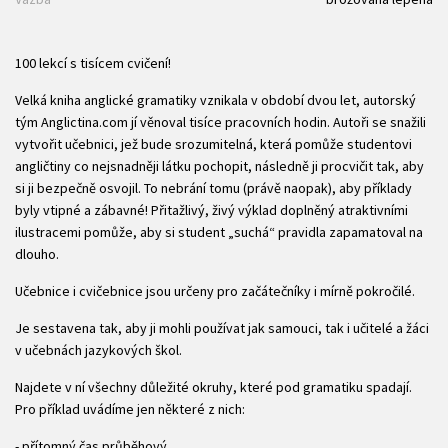
100 lekcí s tisícem cvičení!
Velká kniha anglické gramatiky vznikala v období dvou let, autorský
tým Anglictina.com jí věnoval tisíce pracovních hodin. Autoři se snažili
vytvořit učebnici, jež bude srozumitelná, která pomůže studentovi
angličtiny co nejsnadněji látku pochopit, následně ji procvičit tak, aby
si ji bezpečně osvojil. To nebrání tomu (právě naopak), aby příklady
byly vtipné a zábavné! Přitažlivý, živý výklad doplněný atraktivními
ilustracemi pomůže, aby si student „suchá“ pravidla zapamatoval na
dlouho.
Učebnice i cvičebnice jsou určeny pro začátečníky i mírně pokročilé.
Je sestavena tak, aby ji mohli používat jak samouci, tak i učitelé a žáci
v učebnách jazykových škol.
Najdete v ní všechny důležité okruhy, které pod gramatiku spadají.
Pro příklad uvádíme jen některé z nich:
- přítomný čas průběhový