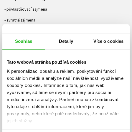
- přivlastňovací zájmena
- zvratná zájmena
- jednotné a množné číslo podstatných jmen
Souhlas
Detaily
Více o cookies
- počitatelná a nepočitatelná podstatná jména
- členy určité i neurčité
Tato webová stránka používá cookies
- ukazovací zájmena
K personalizaci obsahu a reklam, poskytování funkcí
- záporná a neurčitá zájmena
sociálních médií a analýze naší návštěvnosti využíváme
- přídavná jména a jejich stupňování
soubory cookies.
Informace o tom, jak náš web
využíváme, sdílíme se svými partnery pro sociální
- příslovce
média, inzerci a analýzy.
Partneři mohou zkombinovat
tyto údaje s dalšími informacemi, které jim byly
- předložky
poskytnuty, nebo které poté následovaly, že používáte
- slovosled
jejich služby.
- podmínkové věty