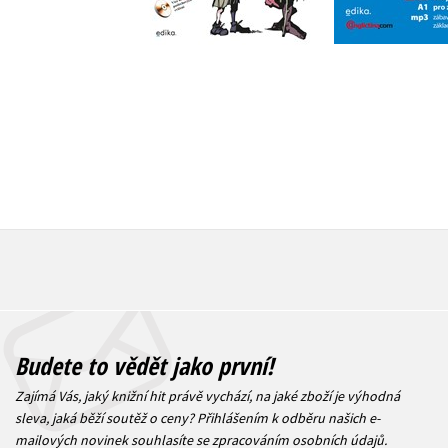
Do košíku
199 Kč
2
399 Kč
499 Kč
Budete to vědět jako první!
Zajímá Vás, jaký knižní hit právě vychází, na jaké zboží je výhodná
sleva, jaká běží soutěž o ceny? Přihlášením k odběru našich e-
mailových novinek
souhlasíte se zpracováním osobních údajů
.