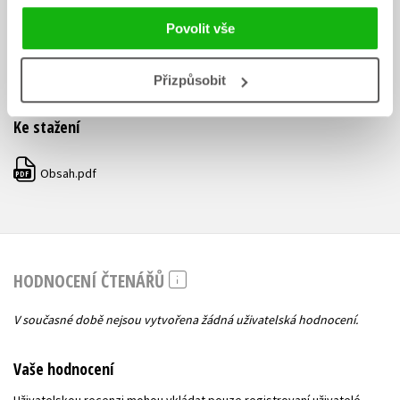
- vztažné věty
Povolit vše
- pravidla pravopisu
Přizpůsobit
- výslovnost
Ke stažení
Obsah.pdf
PDF
HODNOCENÍ ČTENÁŘŮ
V současné době nejsou vytvořena žádná uživatelská hodnocení.
Vaše hodnocení