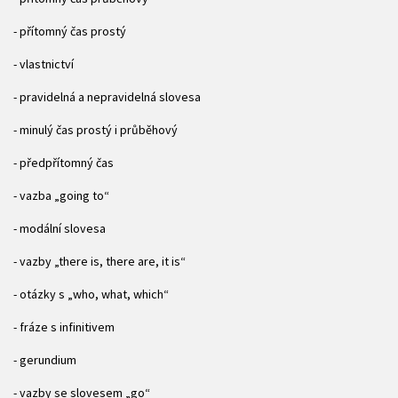
- přítomný čas prostý
- vlastnictví
- pravidelná a nepravidelná slovesa
- minulý čas prostý i průběhový
- předpřítomný čas
- vazba „going to“
- modální slovesa
- vazby „there is, there are, it is“
- otázky s „who, what, which“
- fráze s infinitivem
- gerundium
- vazby se slovesem „go“