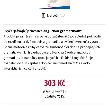
Young adult (SK)
Zahraniční literatura
Zdraví a životní styl
Listování
Všechny tituly
Vyčerpávající průvodce anglickou gramatikou!
Produkt je zaměřen na úrovně od začátečníků po středně pokročilé.
Je rozdělen na dvě poloviny: gramatiku a cvičení. Precizní a vysoce
účinná metodika knihy čerpá ze zkušeností dílčích nejprodejnějších
gramatických knih v edici. Vyčerpávající průvodce anglickou
gramatikou je napsán v obou jazycích – češtině i angličtině – je
rozdělen do 100 kapitol a doplněn multimediálním CD s řadou
interaktivních cvičení a testů.
303 Kč
379 Kč
Běžně
ušetříte 76 Kč