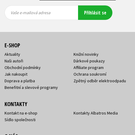
Vaše e-
Vaše e-
Přihlásit se
mailová
mailová
Vaše e-mailová adresa
adresa
adresa
E-SHOP
Aktuality
Knižní novinky
Naši autoři
Dárkové poukazy
Obchodní podmínky
Affiliate program
Jak nakoupit
Ochrana soukromí
Doprava a platba
Zpětný odběr elektroodpadu
Benefitní a slevové programy
KONTAKTY
Kontakt na e-shop
Kontakty Albatros Media
Sídlo společnosti