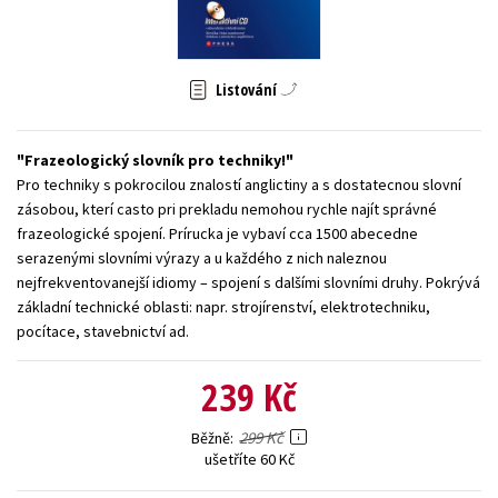
Young adult (SK)
Zahraniční literatura
Zdraví a životní styl
Všechny tituly
Listování
Frazeologický slovník pro techniky!
Pro techniky s pokrocilou znalostí anglictiny a s dostatecnou slovní
zásobou, kterí casto pri prekladu nemohou rychle najít správné
frazeologické spojení. Prírucka je vybaví cca 1500 abecedne
serazenými slovními výrazy a u každého z nich naleznou
nejfrekventovanejší idiomy – spojení s dalšími slovními druhy. Pokrývá
základní technické oblasti: napr. strojírenství, elektrotechniku,
pocítace, stavebnictví ad.
239 Kč
299 Kč
Běžně
ušetříte 60 Kč