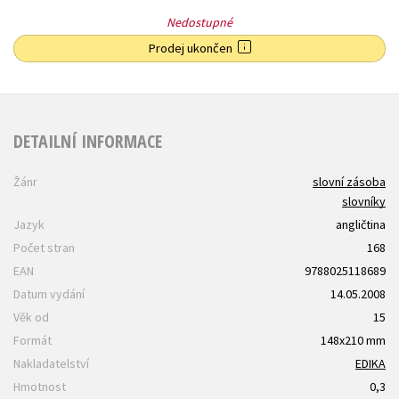
Nedostupné
Prodej ukončen
DETAILNÍ INFORMACE
Žánr
slovní zásoba
slovníky
Jazyk
angličtina
Počet stran
168
EAN
9788025118689
Datum vydání
14.05.2008
Věk od
15
Formát
148x210 mm
Nakladatelství
EDIKA
Hmotnost
0,3