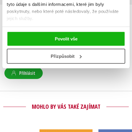
tyto údaje s dalšími informacemi, které jim byly
poskytnuty, nebo které poté následovaly, že používáte
jejich služby.
HODNOCENÍ ČTENÁŘŮ
V současné době nejsou vytvořena žádná uživatelská hodnocení.
Povolit vše
Vaše hodnocení
Přizpůsobit
Uživatelskou recenzi mohou vkládat pouze registrovaní uživatelé
Přihlásit
MOHLO BY VÁS TAKÉ ZAJÍMAT