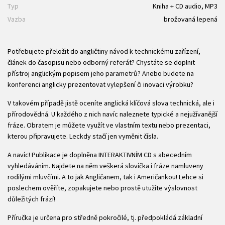
Typ
Kniha + CD audio, MP3
Vazba
brožovaná lepená
Potřebujete přeložit do angličtiny návod k technickému zařízení,
článek do časopisu nebo odborný referát? Chystáte se doplnit
přístroj anglickým popisem jeho parametrů? Anebo budete na
konferenci anglicky prezentovat vylepšení či inovaci výrobku?
V takovém případě jistě oceníte anglická klíčová slova technická, ale i
přírodovědná. U každého z nich navíc naleznete typické a nejužívanější
fráze. Obratem je můžete využít ve vlastním textu nebo prezentaci,
kterou připravujete. Leckdy stačí jen vyměnit čísla.
A navíc! Publikace je doplněna INTERAKTIVNÍM CD s abecedním
vyhledáváním. Najdete na něm veškerá slovíčka i fráze namluveny
rodilými mluvčími. A to jak Angličanem, tak i Američankou! Lehce si
poslechem ověříte, zopakujete nebo prostě utužíte výslovnost
důležitých frází!
Příručka je určena pro středně pokročilé, tj. předpokládá základní