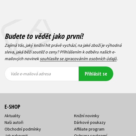
Budete to vědět jako první!
Zajímá Vás, jaký knižní hit právě vychází, na jaké zboží je výhodná
sleva, jaká běží soutěž o ceny? Přihlášením k odběru našich e-
mailových novinek
souhlasíte se zpracováním osobních údajů
.
Vaše e-
Vaše e-
Přihlásit se
mailová
mailová
Vaše e-mailová adresa
adresa
adresa
E-SHOP
Aktuality
Knižní novinky
Naši autoři
Dárkové poukazy
Obchodní podmínky
Affiliate program
Jak nakoupit
Ochrana soukromí