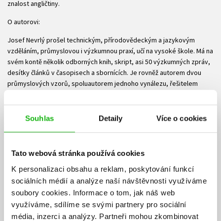
znalost angličtiny.
O autorovi:
Josef Nevrlý prošel technickým, přírodovědeckým a jazykovým
vzděláním, průmyslovou i výzkumnou praxí, učí na vysoké škole. Má na
svém kontě několik odborných knih, skript, asi 50 výzkumných zpráv,
desítky článků v časopisech a sbornících. Je rovněž autorem dvou
průmyslových vzorů, spoluautorem jednoho vynálezu, řešitelem
nebo spoluřešitelem českých a zahraničních grantů.
Slovíčka a fráze namluvili:
Souhlas
Detaily
Více o cookies
Alex Packer (Velká Británie)
Olivia Seaton (USA)
Tato webová stránka používá cookies
Ke stažení
K personalizaci obsahu a reklam, poskytování funkcí
sociálních médií a analýze naší návštěvnosti využíváme
soubory cookies.
Informace o tom, jak náš web
Obsah.pdf
PDF
využíváme, sdílíme se svými partnery pro sociální
média, inzerci a analýzy.
Partneři mohou zkombinovat