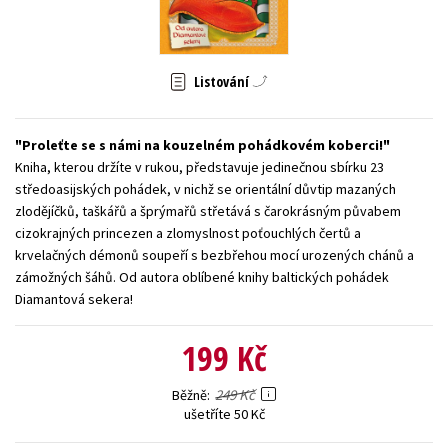
Young adult (SK)
Zahraniční literatura
Zdraví a životní styl
Všechny tituly
Listování
Proleťte se s námi na kouzelném pohádkovém koberci!
Kniha, kterou držíte v rukou, představuje jedinečnou sbírku 23
středoasijských pohádek, v nichž se orientální důvtip mazaných
zlodějíčků, taškářů a šprýmařů střetává s čarokrásným půvabem
cizokrajných princezen a zlomyslnost poťouchlých čertů a
krvelačných démonů soupeří s bezbřehou mocí urozených chánů a
zámožných šáhů. Od autora oblíbené knihy baltických pohádek
Diamantová sekera!
199 Kč
249 Kč
Běžně
ušetříte 50 Kč