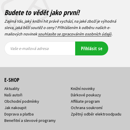
Budete to vědět jako první!
Zajímá Vás, jaký knižní hit právě vychází, na jaké zboží je výhodná
sleva, jaká běží soutěž o ceny? Přihlášením k odběru našich e-
mailových novinek
souhlasíte se zpracováním osobních údajů
.
Vaše e-
Vaše e-
Přihlásit se
mailová
mailová
Vaše e-mailová adresa
adresa
adresa
E-SHOP
Aktuality
Knižní novinky
Naši autoři
Dárkové poukazy
Obchodní podmínky
Affiliate program
Jak nakoupit
Ochrana soukromí
Doprava a platba
Zpětný odběr elektroodpadu
Benefitní a slevové programy