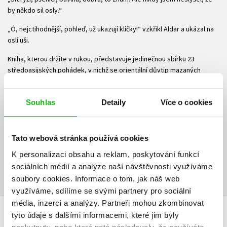
by někdo sil osly.“
„Ó, nejctihodnější, pohleď, už ukazují klíčky!“ vzkřikl Aldar a ukázal na
oslí uši.
Kniha, kterou držíte v rukou, představuje jedinečnou sbírku 23
středoasijských pohádek, v nichž se orientální důvtip mazaných
zlodějíčků, taškářů a šprýmařů střetává s čarokrásným půvabem
cizokrajných princezen a zlomyslnost poťouchlých čertů a
Souhlas
Detaily
Více o cookies
krvelačných démonů soupeří s bezbřehou mocí urozených chánů a
zámožných šáhů.
Ke stažení
Tato webová stránka používá cookies
K personalizaci obsahu a reklam, poskytování funkcí
Obsah.pdf
Ukázka.pdf
PDF
PDF
sociálních médií a analýze naší návštěvnosti využíváme
soubory cookies.
Informace o tom, jak náš web
využíváme, sdílíme se svými partnery pro sociální
média, inzerci a analýzy.
Partneři mohou zkombinovat
tyto údaje s dalšími informacemi, které jim byly
HODNOCENÍ ČTENÁŘŮ