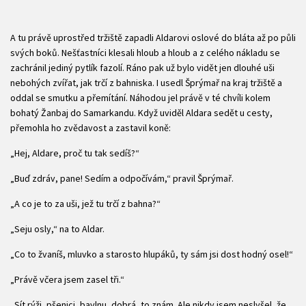
A tu právě uprostřed tržiště zapadli Aldarovi oslové do bláta až po půli
svých boků. Nešťastníci klesali hloub a hloub a z celého nákladu se
zachránil jediný pytlík fazolí. Ráno pak už bylo vidět jen dlouhé uši
nebohých zvířat, jak trčí z bahniska. I usedl Šprýmař na kraj tržiště a
oddal se smutku a přemítání. Náhodou jel právě v té chvíli kolem
bohatý Žanbaj do Samarkandu. Když uviděl Aldara sedět u cesty,
přemohla ho zvědavost a zastavil koně:
„Hej, Aldare, proč tu tak sedíš?“
„Buď zdráv, pane! Sedím a odpočívám,“ pravil Šprýmař.
„A co je to za uši, jež tu trčí z bahna?“
„Seju osly,“ na to Aldar.
„Co to žvaníš, mluvko a starosto hlupáků, ty sám jsi dost hodný osel!“
„Právě včera jsem zasel tři.“
„Sít rýži, pšenici, bavlnu, dobrá, to znám. Ale nikdy jsem neslyšel, že