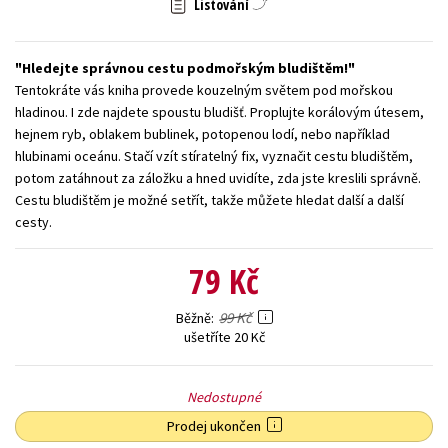
Listování
Young adult (SK)
Zahraniční literatura
Zdraví a životní styl
Hledejte správnou cestu podmořským bludištěm!
Všechny tituly
Tentokráte vás kniha provede kouzelným světem pod mořskou
hladinou. I zde najdete spoustu bludišť. Proplujte korálovým útesem,
hejnem ryb, oblakem bublinek, potopenou lodí, nebo například
hlubinami oceánu. Stačí vzít stíratelný fix, vyznačit cestu bludištěm,
potom zatáhnout za záložku a hned uvidíte, zda jste kreslili správně.
Cestu bludištěm je možné setřít, takže můžete hledat další a další
cesty.
79 Kč
99 Kč
Běžně
ušetříte 20 Kč
Nedostupné
Prodej ukončen