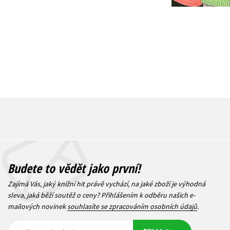
1 832 Kč
2 290 Kč
Budete to vědět jako první!
Zajímá Vás, jaký knižní hit právě vychází, na jaké zboží je výhodná
sleva, jaká běží soutěž o ceny? Přihlášením k odběru našich e-
mailových novinek
souhlasíte se zpracováním osobních údajů
.
Vaše e-
Vaše e-