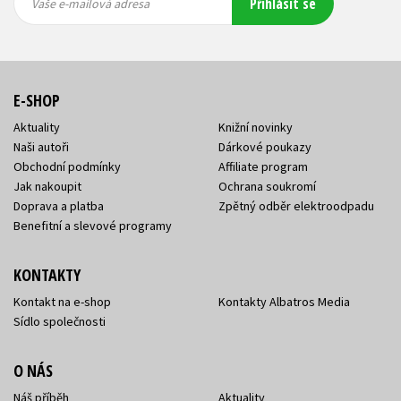
Přihlásit se
mailová
mailová
Vaše e-mailová adresa
adresa
adresa
E-SHOP
Aktuality
Knižní novinky
Naši autoři
Dárkové poukazy
Obchodní podmínky
Affiliate program
Jak nakoupit
Ochrana soukromí
Doprava a platba
Zpětný odběr elektroodpadu
Benefitní a slevové programy
KONTAKTY
Kontakt na e-shop
Kontakty Albatros Media
Sídlo společnosti
O NÁS
Náš příběh
Aktuality