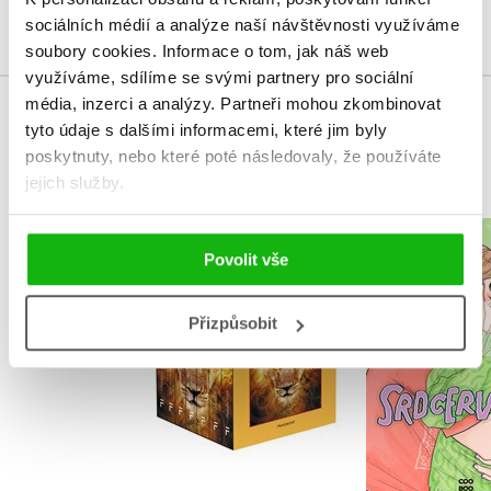
Přihlásit
sociálních médií a analýze naší návštěvnosti využíváme
soubory cookies.
Informace o tom, jak náš web
využíváme, sdílíme se svými partnery pro sociální
média, inzerci a analýzy.
Partneři mohou zkombinovat
MOHLO BY VÁS TAKÉ ZAJÍMAT
tyto údaje s dalšími informacemi, které jim byly
poskytnuty, nebo které poté následovaly, že používáte
jejich služby.
NARNIE – komplet
Povolit vše
Srdcerv
1.-7.díl – box
Alice O
C. S. Lewis
Přizpůsobit
Do košík
Do košíku
439 Kč
5