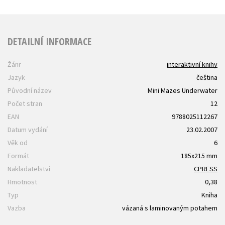
DETAILNÍ INFORMACE
Žánr
interaktivní knihy
Jazyk
čeština
Původní název
Mini Mazes Underwater
Počet stran
12
EAN
9788025112267
Datum vydání
23.02.2007
Věk od
6
Formát
185x215 mm
Nakladatelství
CPRESS
Hmotnost
0,38
Typ
Kniha
Vazba
vázaná s laminovaným potahem