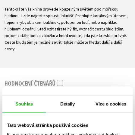
Tentokráte vás kniha provede kouzelným světem pod mořskou
hladinou. I zde najdete spoustu bludišť. Proplujte korálovým útesem,
hejnem ryb, oblakem bublinek, potopenou lodí, nebo například
hlubinami oceánu. Stačí vzít stíratelný fix, vyznačit cestu bludištěm,
potom zatáhnout za záložku a hned uvidíte, zda jste kreslili správně.
Cestu bludištěm je možné setřít, takže můžete hledat další a další
cesty.
HODNOCENÍ ČTENÁŘŮ
V současné době nejsou vytvořena žádná uživatelská hodnocení.
Souhlas
Detaily
Více o cookies
Vaše hodnocení
Uživatelskou recenzi mohou vkládat pouze registrovaní uživatelé
Tato webová stránka používá cookies
K personalizaci obsahu a reklam, poskytování funkcí