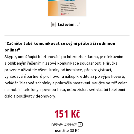
Young adult (SK)
Zahraniční literatura
Zdraví a životní styl
Všechny tituly
Listování
Začněte také komunikovat se svými přáteli či rodinnou
online!
Skype, umožňující telefonování po Internetu zdarma, je efektivním
a oblíbeným řešením hlasové komunikace současnosti. Příručka
provede uživatele všemi kroky od instalace, přes registraci,
vyhledávání partnerů pro hovor a nákup kreditu až po výpis hovorů,
ovládání hlasové schránky a pokročilá nastavení. Naučíte se též volat
na mobilní telefony a pevnou linku, nebo získat své vlastní telefonní
číslo a používat videohovory.
151 Kč
189 Kč
Běžně
ušetříte 38 Kč