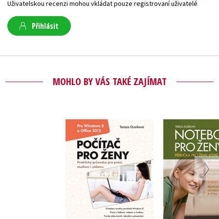
Uživatelskou recenzi mohou vkládat pouze registrovaní uživatelé
Přihlásit
MOHLO BY VÁS TAKÉ ZAJÍMAT
Počítač pro ženy:
Notebook p
Vydání pro Windows
8 a Office 2013
Tereza Du
Tereza Dusíková
Do košík