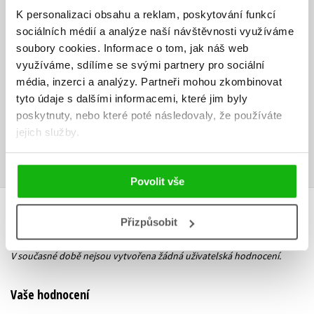
Jan Kuneš,
K personalizaci obsahu a reklam, poskytování funkcí
autor předchozích tří vydání knihy, působil jako šéfredaktor
sociálních médií a analýze naší návštěvnosti využíváme
internetového serveru Živě a poté jako produktový ředitel portálu
soubory cookies.
Informace o tom, jak náš web
Atlas. Na svém kontě má řadu článků v online médiích Živě a Lupa nebo
využíváme, sdílíme se svými partnery pro sociální
v časopise Connect!
média, inzerci a analýzy.
Partneři mohou zkombinovat
tyto údaje s dalšími informacemi, které jim byly
Ke stažení
poskytnuty, nebo které poté následovaly, že používáte
jejich služby.
Obsah.pdf
Ukázka.pdf
PDF
PDF
Povolit vše
HODNOCENÍ ČTENÁŘŮ
Přizpůsobit
V současné době nejsou vytvořena žádná uživatelská hodnocení.
Vaše hodnocení