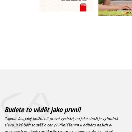
Do košíku
159 Kč
1
199 Kč
249 Kč
Budete to vědět jako první!
Zajímá Vás, jaký knižní hit právě vychází, na jaké zboží je výhodná
sleva, jaká běží soutěž o ceny? Přihlášením k odběru našich e-
mailových novinek
souhlasíte se zpracováním osobních údajů
.