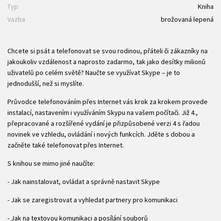
Typ
Kniha
Vazba
brožovaná lepená
Chcete si psát a telefonovat se svou rodinou, přáteli či zákazníky na
jakoukoliv vzdálenost a naprosto zadarmo, tak jako desítky milionů
uživatelů po celém světě? Naučte se využívat Skype – je to
jednodušší, než si myslíte.
Průvodce telefonováním přes Internet vás krok za krokem provede
instalací, nastavením i využíváním Skypu na vašem počítači. Již 4.,
přepracované a rozšířené vydání je přizpůsobené verzi 4 s řadou
novinek ve vzhledu, ovládání i nových funkcích. Jděte s dobou a
začněte také telefonovat přes Internet.
S knihou se mimo jiné naučíte:
- Jak nainstalovat, ovládat a správně nastavit Skype
- Jak se zaregistrovat a vyhledat partnery pro komunikaci
- Jak na textovou komunikaci a posílání souborů