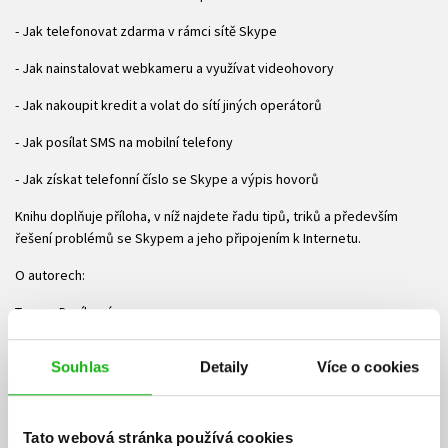
- Jak telefonovat zdarma v rámci sítě Skype
- Jak nainstalovat webkameru a využívat videohovory
- Jak nakoupit kredit a volat do sítí jiných operátorů
- Jak posílat SMS na mobilní telefony
- Jak získat telefonní číslo se Skype a výpis hovorů
Knihu doplňuje příloha, v níž najdete řadu tipů, triků a především
řešení problémů se Skypem a jeho připojením k Internetu.
O autorech:
Tereza Dusíková
je autorkou úspěšných knih Internet pro ženy a Počítač pro ženy (vydal
Souhlas
Detaily
Více o cookies
Computer Press). Na svědomí má toto 4., přepracované vydání, v
němž opět zhodnotila své bohaté zkušenosti s Internetem a
internetovou komunikací.
Tato webová stránka používá cookies