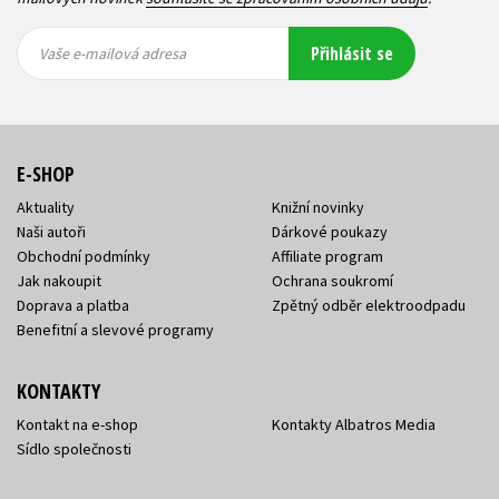
Vaše e-
Vaše e-
Přihlásit se
mailová
mailová
Vaše e-mailová adresa
adresa
adresa
E-SHOP
Aktuality
Knižní novinky
Naši autoři
Dárkové poukazy
Obchodní podmínky
Affiliate program
Jak nakoupit
Ochrana soukromí
Doprava a platba
Zpětný odběr elektroodpadu
Benefitní a slevové programy
KONTAKTY
Kontakt na e-shop
Kontakty Albatros Media
Sídlo společnosti