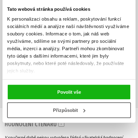
dispozici ke stažení na webové stránce knihy:
http://knihy.cpress.cz/k1426.
Tato webová stránka používá cookies
K personalizaci obsahu a reklam, poskytování funkcí
O autorovi:
sociálních médií a analýze naší návštěvnosti využíváme
Charles Wyke-Smith se věnuje tvorbě webových stránek od roku
soubory cookies.
Informace o tom, jak náš web
1994. Jako konzultant webdesignu spolupracoval s takovými
využíváme, sdílíme se svými partnery pro sociální
společnostmi jako jsou Wells Fargo, ESPN Videogames či University of
média, inzerci a analýzy.
Partneři mohou zkombinovat
California. Mimo svých pracovních povinnosti se věnuje také
tyto údaje s dalšími informacemi, které jim byly
přednášení na konferencích.
poskytnuty, nebo které poté následovaly, že používáte
Ke stažení
jejich služby.
Obsah.pdf
Errata.pdf
Zdroje.zip
PDF
PDF
ZIP
Povolit vše
Přizpůsobit
HODNOCENÍ ČTENÁŘŮ
V současné době nejsou vytvořena žádná uživatelská hodnocení.