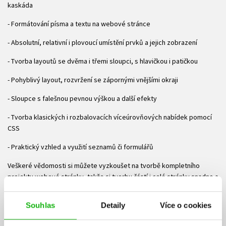
kaskáda
- Formátování písma a textu na webové stránce
- Absolutní, relativní i plovoucí umístění prvků a jejich zobrazení
- Tvorba layoutů se dvěma i třemi sloupci, s hlavičkou i patičkou
- Pohyblivý layout, rozvržení se zápornými vnějšími okraji
- Sloupce s falešnou pevnou výškou a další efekty
- Tvorba klasických i rozbalovacích víceúrovňových nabídek pomocí
CSS
- Praktický vzhled a využití seznamů či formulářů
Veškeré vědomosti si můžete vyzkoušet na tvorbě kompletního
projektu webové stránky, takže si tvorbu částí i celé stránky snadno a
praktickým způsobem osvojíte. Popisované části ukázek kódu jsou v
knize barevně odlišeny a pečlivě a přehledně okomentovány.
Souhlas
Detaily
Více o cookies
Všechen zdrojový kód je plně lokalizován do češtiny a pro čtenáře je k