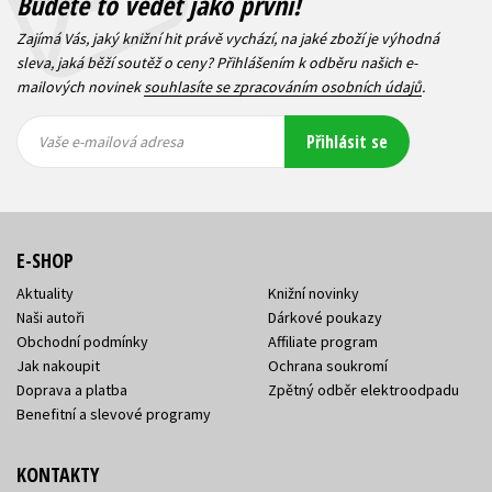
Budete to vědět jako první!
Zajímá Vás, jaký knižní hit právě vychází, na jaké zboží je výhodná
sleva, jaká běží soutěž o ceny? Přihlášením k odběru našich e-
mailových novinek
souhlasíte se zpracováním osobních údajů
.
Vaše e-
Vaše e-
Přihlásit se
mailová
mailová
Vaše e-mailová adresa
adresa
adresa
E-SHOP
Aktuality
Knižní novinky
Naši autoři
Dárkové poukazy
Obchodní podmínky
Affiliate program
Jak nakoupit
Ochrana soukromí
Doprava a platba
Zpětný odběr elektroodpadu
Benefitní a slevové programy
KONTAKTY