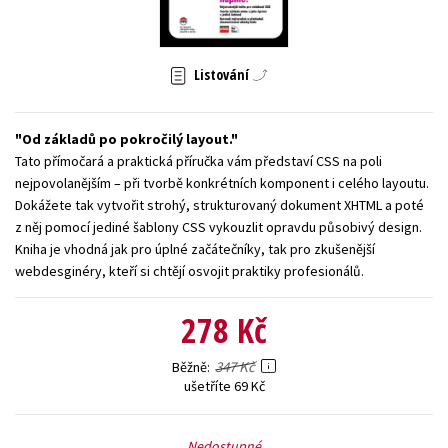
Young adult (SK)
Zahraniční literatura
Zdraví a životní styl
Všechny tituly
Listování
Od základů po pokročilý layout.
Tato přímočará a praktická příručka vám představí CSS na poli
nejpovolanějším – při tvorbě konkrétních komponent i celého layoutu.
Dokážete tak vytvořit strohý, strukturovaný dokument XHTML a poté
z něj pomocí jediné šablony CSS vykouzlit opravdu působivý design.
Kniha je vhodná jak pro úplné začátečníky, tak pro zkušenější
webdesginéry, kteří si chtějí osvojit praktiky profesionálů.
278 Kč
347 Kč
Běžně
ušetříte 69 Kč
Nedostupné