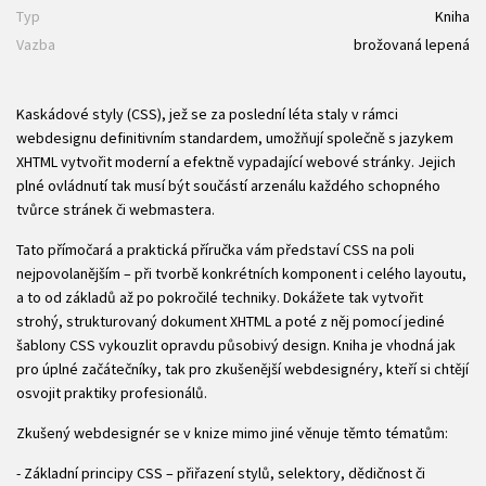
Typ
Kniha
Vazba
brožovaná lepená
Kaskádové styly (CSS), jež se za poslední léta staly v rámci
webdesignu definitivním standardem, umožňují společně s jazykem
XHTML vytvořit moderní a efektně vypadající webové stránky. Jejich
plné ovládnutí tak musí být součástí arzenálu každého schopného
tvůrce stránek či webmastera.
Tato přímočará a praktická příručka vám představí CSS na poli
nejpovolanějším – při tvorbě konkrétních komponent i celého layoutu,
a to od základů až po pokročilé techniky. Dokážete tak vytvořit
strohý, strukturovaný dokument XHTML a poté z něj pomocí jediné
šablony CSS vykouzlit opravdu působivý design. Kniha je vhodná jak
pro úplné začátečníky, tak pro zkušenější webdesignéry, kteří si chtějí
osvojit praktiky profesionálů.
Zkušený webdesignér se v knize mimo jiné věnuje těmto tématům:
- Základní principy CSS – přiřazení stylů, selektory, dědičnost či