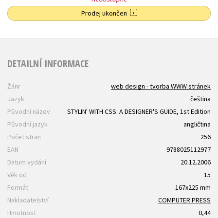
Prodej ukončen
DETAILNÍ INFORMACE
Žánr
web design - tvorba WWW stránek
Jazyk
čeština
Původní název
STYLIN' WITH CSS: A DESIGNER'S GUIDE, 1st Edition
Původní jazyk
angličtina
Počet stran
256
EAN
9788025112977
Datum vydání
20.12.2006
Věk od
15
Formát
167x225 mm
Nakladatelství
COMPUTER PRESS
Hmotnost
0,44