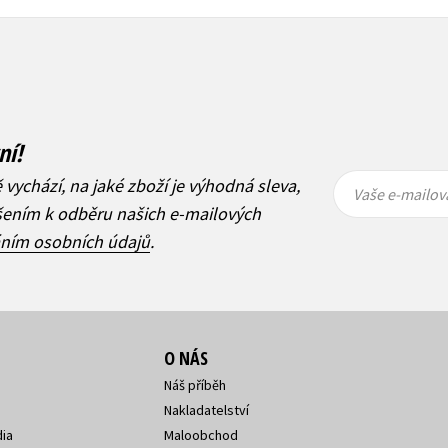
ní!
Vaše e-
Vaše e-
ě vychází, na jaké zboží je výhodná sleva,
mailová
mailová
Vaše e-mailov
adresa
adresa
ášením k odběru našich e-mailových
áním osobních údajů
.
O NÁS
Náš příběh
Nakladatelství
ia
Maloobchod