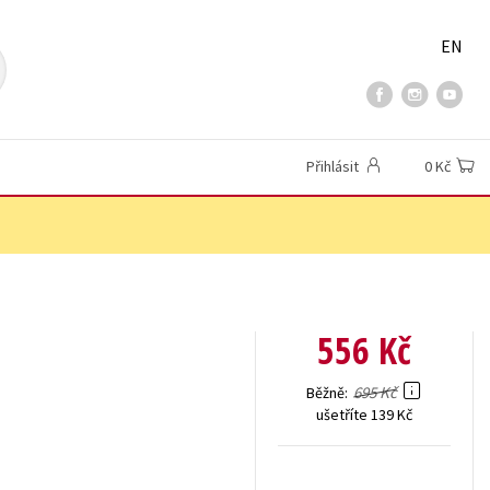
EN
Přihlásit
0 Kč
556 Kč
695 Kč
Běžně
ušetříte 139 Kč