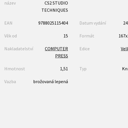
název
CS2 STUDIO
TECHNIQUES
EAN
9788025115404
Datum vydání
24
Věk od
15
Formát
167
Nakladatelství
COMPUTER
Edice
Vel
PRESS
Hmotnost
1,51
Typ
Kn
Vazba
brožovaná lepená