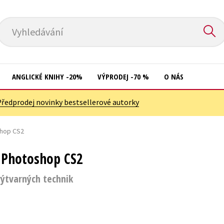
Vyhledávání
ANGLICKÉ KNIHY -20%
VÝPRODEJ -70 %
O NÁS
Předprodej novinky bestsellerové autorky
Přírodní vědy
Křížovky
Společnost, politika
shop CS2
Kuchařky
Technika a věda
New Adult
 Photoshop CS2
Učebnice
Ostatní
ýtvarných technik
Umění a kultura
Počítače
Výchova a pedagogika
Poezie
Young adult