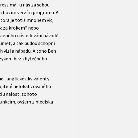
ress má i u nás za sebou
ředchozím verzím programu. A
utora je totiž mnohem víc,
ok za krokem“ nebo
d slepého následování návodů
umět, a tak budou schopni
ch vizí a nápadů. A toho Ben
azykem bez zbytečného
e i anglické ekvivalenty
majitelé nelokalizovaného
í znalosti tohoto
funkcím, ovšem z hlediska