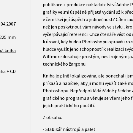
publikace z produkce nakladatelství Adobe P
grafiky velmi úspěšně přijatá vydání už k p
v čem tkví její úspěch a jedinečnost? Cílem a
.04.2007
než jen poskytnout vám návody ve stylu „kr
vyčerpávající referenci. Chce čtenáře vést o
x225 mm
k úrovni, kdy budou Photoshopu opravdu roz
hladce využít jeho schopností k realizaci svý
ká kniha
Willmore dosahuje prostým, nestrojeným j
technického žargonu.
iha + CD
Kniha je plně lokalizována, ale ponechali jsm
příkazů a nabídek, aby ji mohli využít také 
Photoshopu. Nepředpokládá žádné předchoz
grafického programu a věnuje se všem jeho 
jejich praktického použití.
Z obsahu:
- Slabikář nástrojů a palet