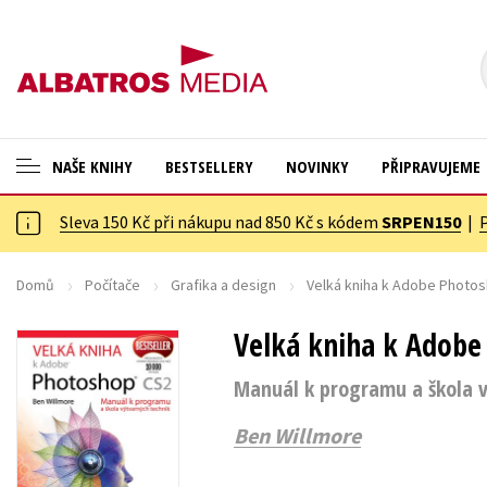
NAŠE KNIHY
BESTSELLERY
NOVINKY
PŘIPRAVUJEME
Sleva 150 Kč při nákupu nad 850 Kč s kódem
SRPEN150
|
ANGLICKÉ KNIHY -20 %
Cestování
VÝPRODEJ -70 %
Dárkové publikace
Domů
Počítače
Grafika a design
Velká kniha k Adobe Photo
KNIHY S DÁRKEM
Dárkové zboží
Velká kniha k Adobe
ASTERIX S DÁRKEM
Digitální fotografie
Manuál k programu a škola v
🎁DÁRKOVÉ PUBLIKACE
Esoterika a duchovní svět
Ben Willmore
✉️ DÁRKOVÉ POUKAZY
Historie a military
Hobby