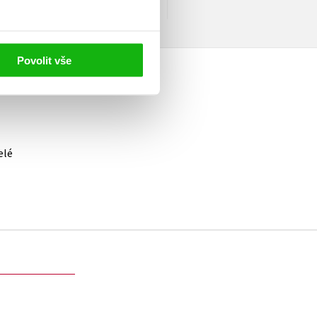
 lekcích knihy.
Povolit vše
elé