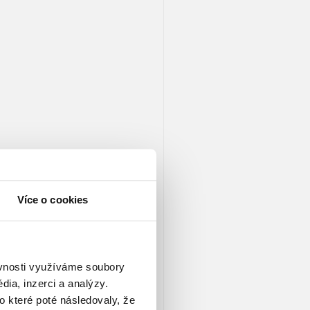
Více o cookies
ěvnosti využíváme soubory
ia, inzerci a analýzy.
ahu téměř 100 stran a
o které poté následovaly, že