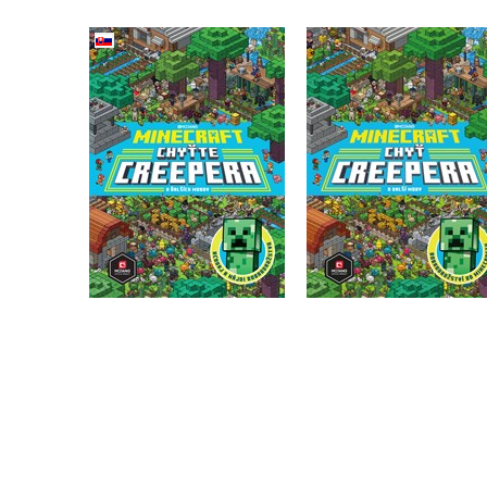
Minecraft - Chyťte
Minecraft - Chyť
creepera a ďalších
creepera a další mo
mobov (slovensky)
Kolektiv
Kolektiv
Do košíku
Do košíku
239 Kč
299 Kč
263 Kč
329 Kč