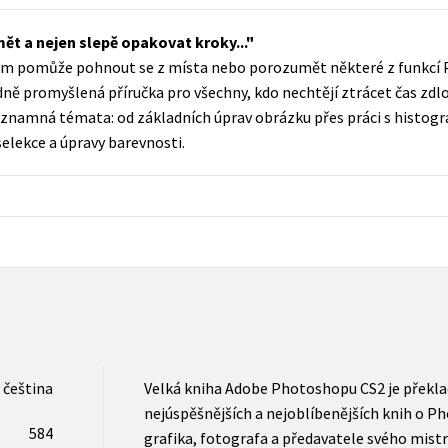
Populárně - naučná pro dospělé
Young adult (SK)
t a nejen slepě opakovat kroky...
Populárně - naučné pro děti
ý vám pomůže pohnout se z místa nebo porozumět některé z funkc
Zahraniční literatura
Předškoláci
ě promyšlená příručka pro všechny, kdo nechtějí ztrácet čas zdl
Zdraví a životní styl
ýznamná témata: od základních úprav obrázku přes práci s histog
Příroda a zahrada
elekce a úpravy barevnosti.
šechny tituly
čeština
Velká kniha Adobe Photoshopu CS2 je překla
nejúspěšnějších a nejoblíbenějších knih o
584
grafika, fotografa a předavatele svého mist