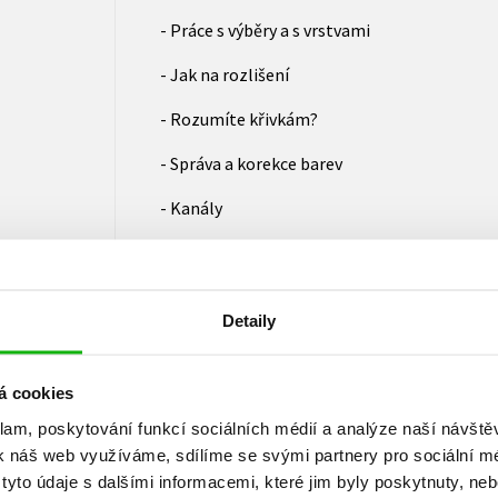
- Práce s výběry a s vrstvami
- Jak na rozlišení
- Rozumíte křivkám?
- Správa a korekce barev
- Kanály
- Retuše a vylepšování
- Text a pozadí
Detaily
- Photoshop a web
- Animace
á cookies
klam, poskytování funkcí sociálních médií a analýze naší návšt
- Optimalizace
k náš web využíváme, sdílíme se svými partnery pro sociální méd
Na CD naleznete 4 bonusové kapitoly v rozs
yto údaje s dalšími informacemi, které jim byly poskytnuty, neb