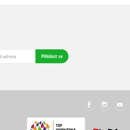
Přihlásit se
á adresa