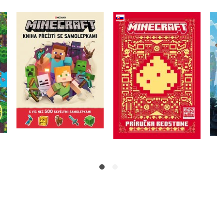
Minecraft - Príručka
Minecraft - Kniha
by
redstone (slovensky)
přežití se samolepkami
Kolektiv
Kolektiv
Do košíku
Do košíku
215 Kč
269 Kč
223 Kč
279 Kč