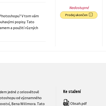
Nedostupné
Prodej ukončen
í Photoshopu? V tom vám
ouhavými popisy. Tato
ramem a použití různých
556
Kč
s DPH
Ke stažení
dem jedné z celosvětově
 Photoshopu od významného
Obsah.pdf
rovství, Bena Willmora. Tato
PDF