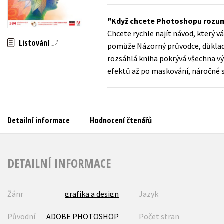
Auto - moto
Jazyky
Když chcete Photoshopu rozumě
Beletrie pro děti
Chcete rychle najít návod, kter
Kalendáře
Listování
Beletrie pro dospělé
pomůže Názorný průvodce, důkladn
Kariéra a osobní rozvoj
rozsáhlá kniha pokrývá všechna v
Byznys a ekonomie
efektů až po maskování, náročné s
Komiks
V
Detailní informace
Hodnocení čtenářů
DETAILNÍ INFORMACE
Žánr
grafika a design
Jazyk
Původní
ADOBE PHOTOSHOP
Počet stran