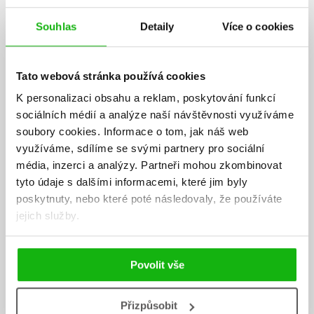
selection a Paint deformation, caustics, HDRI, Skin
Souhlas
Detaily
Více o cookies
wrap/morph,Turbosmooth, Normal Maps, Camera Map per Pixel,
Character Studio, reactor, Parameter Editor, stínovače (shaders),
mental ray shaders, camera shaders, Cloth a mnoho dalších.
Tato webová stránka používá cookies
Kniha je určena pro verze 3ds max 6 až 7.5.
K personalizaci obsahu a reklam, poskytování funkcí
Doprovodné CD obsahuje zkušební verzi 3ds Max 8 a pracovní
sociálních médií a analýze naší návštěvnosti využíváme
soubory k jednotlivým řešením.
soubory cookies.
Informace o tom, jak náš web
využíváme, sdílíme se svými partnery pro sociální
O autorovi:
média, inzerci a analýzy.
Partneři mohou zkombinovat
Jan Kříž pracuje již od roku 1996 v oblasti 3D animací a vizualizací v
tyto údaje s dalšími informacemi, které jim byly
architektonickém ateliéru, působí jako překladatel, odborný korektor
poskytnuty, nebo které poté následovaly, že používáte
a autor článků a návodů o 3ds max pro server 3dscena.cz. V
jejich služby.
neposlední řadě provozuje individuální školení 3ds max, kde se věnuje
praktickým aplikacím animačních technik.
Povolit vše
Ke stažení
Přizpůsobit
Obsah.pdf
PDF