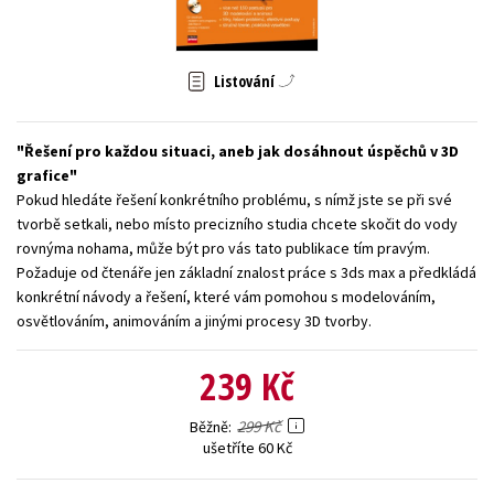
Young adult (SK)
Zahraniční literatura
Zdraví a životní styl
Listování
Všechny tituly
Řešení pro každou situaci, aneb jak dosáhnout úspěchů v 3D
grafice
Pokud hledáte řešení konkrétního problému, s nímž jste se při své
tvorbě setkali, nebo místo precizního studia chcete skočit do vody
rovnýma nohama, může být pro vás tato publikace tím pravým.
Požaduje od čtenáře jen základní znalost práce s 3ds max a předkládá
konkrétní návody a řešení, které vám pomohou s modelováním,
osvětlováním, animováním a jinými procesy 3D tvorby.
239 Kč
299 Kč
Běžně
ušetříte 60 Kč