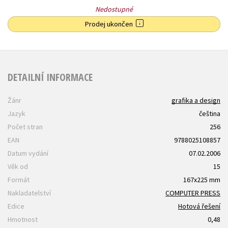
Nedostupné
Prodej ukončen
DETAILNÍ INFORMACE
Žánr
grafika a design
Jazyk
čeština
Počet stran
256
EAN
9788025108857
Datum vydání
07.02.2006
Věk od
15
Formát
167x225 mm
Nakladatelství
COMPUTER PRESS
Edice
Hotová řešení
Hmotnost
0,48