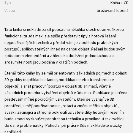
Typ
Kniha + CD
Vazba
brožovaná lepená
Tato kniha si neklade za cíl popsat na několika stech stran veškerou
funkcionalitu 3ds max, ale spíše představit tipy a hotová řešení
nejpoužívanějších technik a předat vám je z pohledu praktických
postupů, aplikovatelných ihned na danou oblast. Řešení budou svým
způsobem elementární a z hlediska dodržení jednoduchosti a
srozumitelnosti jsou podána v kratších bodech.
Čtenář této knihy by se měl orientovat v základních pojmech z oblasti
3D grafiky (například instance, modifikace nebo transformace
objektů) a znát pracovní postup v oblasti 3D animací, včetně
základních procedur vytváření objektů v 3ds max. Publikace je určena
především mírně pokročilým uživatelům, kteří se vyznají ve 3D
prostředí, umějí používat posun, rotaci a změnu měřítka objektů,
avšak i začínající a středně pokročilí uživatelé díky hotovým řešením
budou moci vyzkoušet probíranou techniku a proniknout tak rychleji
do dané problematiky. Pokud si při práci v 3ds max kladete otázky
například: