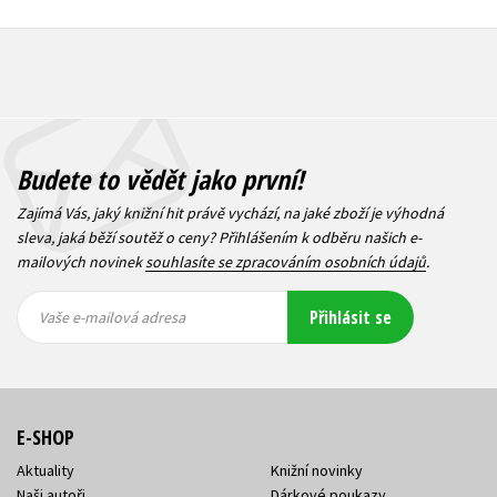
Budete to vědět jako první!
Zajímá Vás, jaký knižní hit právě vychází, na jaké zboží je výhodná
sleva, jaká běží soutěž o ceny? Přihlášením k odběru našich e-
mailových novinek
souhlasíte se zpracováním osobních údajů
.
Vaše e-
Vaše e-
Přihlásit se
mailová
mailová
Vaše e-mailová adresa
adresa
adresa
E-SHOP
Aktuality
Knižní novinky
Naši autoři
Dárkové poukazy