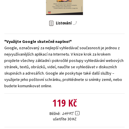
Young adult (SK)
Zahraniční literatura
Zdraví a životní styl
Všechny tituly
Listování
Využijte Google skutečně naplno!
Google, označovaný za nejlepší vyhledávač současnosti je jednou z
nejvyužívanějších aplikací na Internetu. V knize krok za krokem
projdete všechny základní i pokročilé postupy vyhledávání webových
stránek, textů, obrázků, videí, naučíte se vyhledávat v diskuzních
skupinách a adresářích. Google ale poskytuje také další služby –
využijete jeho poštovní schránku, prohlédnete si snímky země, nebo
budete komunikovat online.
119 Kč
149 Kč
Běžně
ušetříte 30 Kč