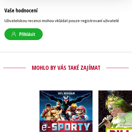
Vaše hodnocení
Uživatelskou recenzi mohou vkládat pouze registrovaní uživatelé
Přihlásit
MOHLO BY VÁS TAKÉ ZAJÍMAT
Billie Eili
E-sporty - 100%
neofici
neoficiální průvodce
Kolekt
Kolektiv