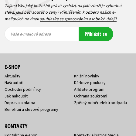
Zajímá Vás, jaký knižní hit právě vychází, na jaké zboží je výhodná
sleva, jaká běží soutěž o ceny? Přihlášením k odběru našich e-
mailových novinek
souhlasíte se zpracováním osobních údajů
.
Vaše e-
Vaše e-
Přihlásit se
mailová
mailová
Vaše e-mailová adresa
adresa
adresa
E-SHOP
Aktuality
Knižní novinky
Naši autoři
Dárkové poukazy
Obchodní podmínky
Affiliate program
Jak nakoupit
Ochrana soukromí
Doprava a platba
Zpětný odběr elektroodpadu
Benefitní a slevové programy
KONTAKTY
Kontakt na e-shop
Kontakty Albatros Media