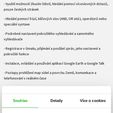
- Využití možností Zkusím štěstí, hledání pomocí víceslovných dotazů,
pouze českých stránek
- Hledání pomocí frází, klíčových slov (AND, OR atd.), operátorů nebo
speciální syntaxe
- Podrobné nastavení pokročilého vyhledávání a samotného
vyhledávače
- Registrace v Gmailu, přijímání a posílání zpráv, jeho nastavení a
pokročilé funkce
- Instalace, ovládání a používání aplikací Google Earth a Google Talk
- Postupy prohlížení map sídel a povrchu Země, komunikace a
telefonování v reálném čase
Výklad knihy je doplněn množstvím obrázků, jež ilustrují všechny
postupy nutné ke zvládnutí základních i pokročilých technik práce s
Googlem. Autor přitom po čtenáři nevyžaduje žádné speciální
Souhlas
Detaily
Více o cookies
znalosti. Kniha je tak vhodná nejen pro všechny, kteří se chtějí s
Googlem seznámit, ale i pro uživatele, kteří Google používají každý