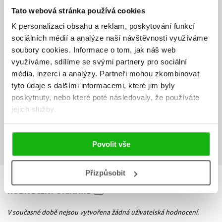
den a rádi by využili více z jeho možností.
Tato webová stránka používá cookies
O autorovi:
K personalizaci obsahu a reklam, poskytování funkcí
sociálních médií a analýze naší návštěvnosti využíváme
Jiří Iskra působil jako certifikovaný školitel Microsoft Certified
soubory cookies.
Informace o tom, jak náš web
Professional ve školícím středisku se zaměřením na produkty firem
využíváme, sdílíme se svými partnery pro sociální
Microsoft, Adobe a Corel. Nyní pracuje v oboru lokalizace softwaru ve
společnosti Moravia-IT. Technicky spolupracoval na řadě publikací z
média, inzerci a analýzy.
Partneři mohou zkombinovat
oblasti Internetu, operačních systémů, správy sítí a tvorby webů.
tyto údaje s dalšími informacemi, které jim byly
poskytnuty, nebo které poté následovaly, že používáte
Ke stažení
jejich služby.
Obsah.pdf
PDF
Povolit vše
Přizpůsobit
HODNOCENÍ ČTENÁŘŮ
V současné době nejsou vytvořena žádná uživatelská hodnocení.