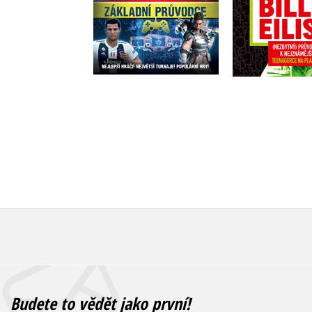
Do košíku
Do košík
199 Kč
249 Kč
75 Kč
2
Budete to vědět jako první!