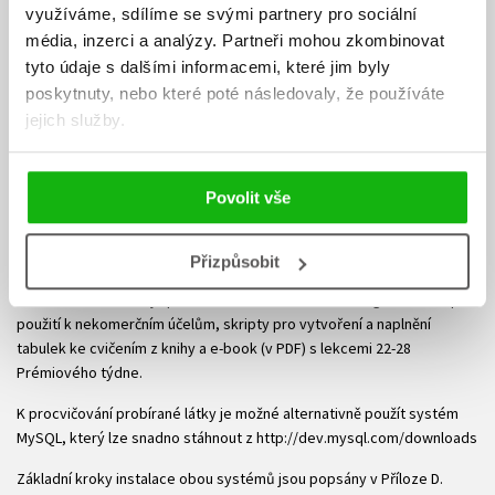
využíváme, sdílíme se svými partnery pro sociální
- Význam a využití datového slovníku (systémového katalogu)
média, inzerci a analýzy.
Partneři mohou zkombinovat
tyto údaje s dalšími informacemi, které jim byly
- Uložené procedury, spouště a integrovaný kód SQL
poskytnuty, nebo které poté následovaly, že používáte
- Generování příkazů SQL pomocí jazyka SQL
jejich služby.
V opatrných krůčcích a průběžným procvičováním získáte dovednosti
pro širokou škálu databázových operací a tvorbu databázových
Povolit vše
programů. Díky míře podrobnosti a přehlednému členění (včetně
podrobného obsahu a rejstříku) kniha poslouží i zkušenějšímu tvůrci
databází či dotazů při práci jako pohotová referenční příručka.
Přizpůsobit
Přiložené CD obsahuje plně funkční software Oracle 10g Database pro
použití k nekomerčním účelům, skripty pro vytvoření a naplnění
tabulek ke cvičením z knihy a e-book (v PDF) s lekcemi 22-28
Prémiového týdne.
K procvičování probírané látky je možné alternativně použít systém
MySQL, který lze snadno stáhnout z http://dev.mysql.com/downloads
Základní kroky instalace obou systémů jsou popsány v Příloze D.