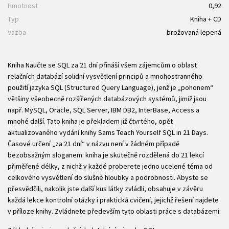
Hmotnost
0,92
Typ
Kniha + CD
Vazba
brožovaná lepená
Kniha Naučte se SQL za 21 dní přináší všem zájemcům o oblast
relačních databází solidní vysvětlení principů a mnohostranného
použití jazyka SQL (Structured Query Language), jenž je „pohonem“
většiny všeobecně rozšířených databázových systémů, jimiž jsou
např. MySQL, Oracle, SQL Server, IBM DB2, InterBase, Access a
mnohé další. Tato kniha je překladem již čtvrtého, opět
aktualizovaného vydání knihy Sams Teach Yourself SQL in 21 Days.
Časové určení „za 21 dní“ v názvu není v žádném případě
bezobsažným sloganem: kniha je skutečně rozdělená do 21 lekcí
přiměřené délky, z nichž v každé proberete jedno ucelené téma od
celkového vysvětlení do slušné hloubky a podrobnosti. Abyste se
přesvědčili, nakolik jste další kus látky zvládli, obsahuje v závěru
každá lekce kontrolní otázky i praktická cvičení, jejichž řešení najdete
v příloze knihy. Zvládnete především tyto oblasti práce s databázemi: