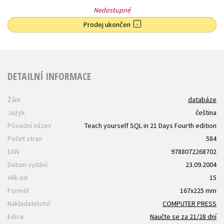
Nedostupné
Prodej ukončen
DETAILNÍ INFORMACE
Žánr
databáze
Jazyk
čeština
Původní název
Teach yourself SQL in 21 Days Fourth edition
Počet stran
584
EAN
9788072268702
Datum vydání
23.09.2004
Věk od
15
Formát
167x225 mm
Nakladatelství
COMPUTER PRESS
Edice
Naučte se za 21/28 dní