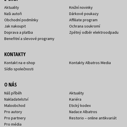
Aktuality
Knižní novinky
Naši autoři
Dárkové poukazy
Obchodní podmínky
Affiliate program
Jak nakoupit
Ochrana soukromí
Doprava a platba
Zpětný odběr elektroodpadu
Benefitní a slevové programy
KONTAKTY
Kontakt na e-shop
Kontakty Albatros Media
Sídlo společnosti
O NÁS
Náš příběh
Aktuality
Nakladatelství
Kariéra
Maloobchod
Etický kodex
Pro autory
Nadace Albatros
Pro partnery
Restorio – online antikvariát
Pro média