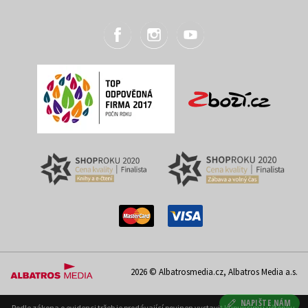
2026 © Albatrosmedia.cz, Albatros Media a.s.
NAPIŠTE NÁM
Podle zákona o evidenci tržeb je prodávající povinen vystavit kupujícímu účtenku.