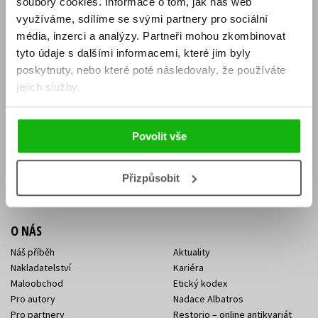
soubory cookies.
Informace o tom, jak náš web
E-SHOP
využíváme, sdílíme se svými partnery pro sociální
média, inzerci a analýzy.
Partneři mohou zkombinovat
Aktuality
Knižní novinky
tyto údaje s dalšími informacemi, které jim byly
Naši autoři
Dárkové poukazy
Obchodní podmínky
Affiliate program
poskytnuty, nebo které poté následovaly, že používáte
Jak nakoupit
Ochrana soukromí
jejich služby.
Doprava a platba
Zpětný odběr elektroodpadu
Benefitní a slevové programy
Povolit vše
KONTAKTY
Kontakt na e-shop
Kontakty Albatros Media
Přizpůsobit
Sídlo společnosti
O NÁS
Náš příběh
Aktuality
Nakladatelství
Kariéra
Maloobchod
Etický kodex
Pro autory
Nadace Albatros
Pro partnery
Restorio – online antikvariát