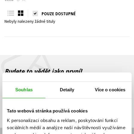
Young adult (SK)
Zahraniční literatura
Zdraví a životní styl
POUZE DOSTUPNÉ
Nebyly nalezeny žádné tituly
Všechny tituly
Budete to vědět jako první!
Zajímá Vás, jaký knižní hit právě vychází, na jaké zboží je výhodná
sleva, jaká běží soutěž o ceny? Přihlášením k odběru našich e-
Souhlas
Detaily
Více o cookies
mailových novinek
souhlasíte se zpracováním osobních údajů
.
Vaše e-
Vaše e-
Přihlásit se
mailová
mailová
Vaše e-mailová adresa
Tato webová stránka používá cookies
adresa
adresa
K personalizaci obsahu a reklam, poskytování funkcí
sociálních médií a analýze naší návštěvnosti využíváme